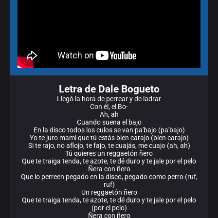
Letra de Dale Bogueto
Llegó la hora de perrear y de ladrar
Con él, el Bo-
Ah, ah
Cuando suena el bajo
En la disco todos los culos se van pa'bajo (pa'bajo)
Yo te juro mami que tú estás bien carajo (bien carajo)
Si te rajo, no aflojo, te fajo, te cuajás, me cuajo (ah, ah)
Tú quieres un reggaetón ñero
Que te traiga tenda, te azote, te dé duro y te jale por el pelo
Ñera con ñero
Que lo perreen pegado en la disco, pegado como perro (ruf,
ruf)
Un reggaetón ñero
Que te traiga tenda, te azote, te dé duro y te jale por el pelo
(por el pelo)
Ñera con ñero