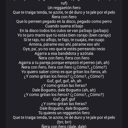
ruf)
Un reggaetón ñero
Que te traiga tenda, te azote, te dé duro y te jale por el pelo
Ñera con ñero
Que lo perreen pegado en la disco, pegado como perro
Cuando suena el bajo
En la disco todos los culos se van pa'bajo (pa'bajo)
Yo te juro mami que tú estás bien carajo (bien carajo)
Si te rajo, no aflojo, te fajo, te cuajás, me cuajo
Antena, párame eso ahí, párame eso ahí
Oye, pa', yo no veo que le estés perreando recio
Agarra a esa bandidota y azótala
Ñera con ñero, ñera con ñero
Agarra a tu pareja porque empezó el perreo (ah, ah)
Ñera con ñero, ñera con ñero (¿Cómo?, ¿Cómo?)
Yo quiero saber cómo es que gritan los ñeros, ah
¿Y como gritan los ñeros? (¿Cómo?, ¿Cómo?)
Guf, guf, guf, ah, ah
¿Y como gritan las ñeras?
Dale Bogueto, dale Bogueto (ah, ah)
¿Y como gritan los ñeros? (¿Cómo?, ¿Cómo?)
Guf, guf, guf
¿Y como gritan las ñeras?
Dale Bogueto, dale Bogueto
Tú quieres un reggaetón ñero
Que te traiga tenda, te azote, te dé duro y te jale por el pelo
(brr, brr)
Ñera con ñero (dale, dale)