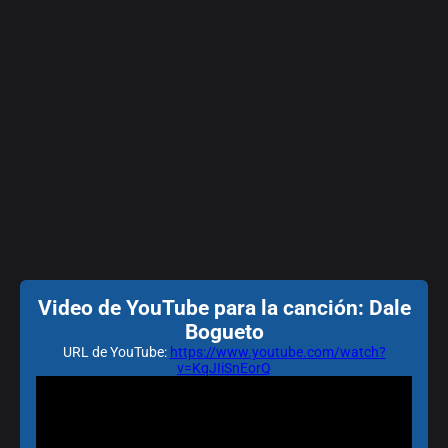
Video de YouTube para la canción: Dale
Bogueto
URL de YouTube:
https://www.youtube.com/watch?
v=KqJIiSnEorQ