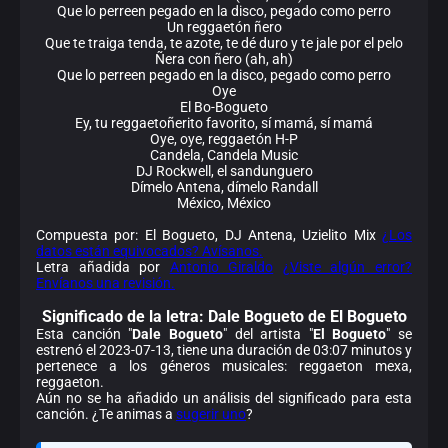
Que lo perreen pegado en la disco, pegado como perro
Un reggaetón ñero
Que te traiga tenda, te azote, te dé duro y te jale por el pelo
Ñera con ñero (ah, ah)
Que lo perreen pegado en la disco, pegado como perro
Oye
El Bo-Bogueto
Ey, tu reggaetoñerito favorito, sí mamá, sí mamá
Oye, oye, reggaetón H-P
Candela, Candela Music
DJ Rockwell, el sandunguero
Dímelo Antena, dímelo Randall
México, México
Compuesta por: El Bogueto, DJ Antena, Uzielito Mix
¿Los
datos están equivocados? Avísanos.
Letra añadida por
Antonio Giraldo
¿Viste algún error?
Envíanos una revisión.
Significado de la
letra: Dale Bogueto de El Bogueto
Esta canción "
Dale Bogueto
" del artista "
El Bogueto
" se
estrenó el 2023-07-13, tiene una duración de 03:07 minutos y
pertenece a los géneros musicales: reggaeton mexa,
reggaeton.
Aún no se ha añadido un análisis del significado para esta
canción. ¿Te animas a
sugerir uno
?