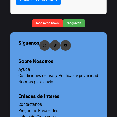
reggaeton mexa
reggaeton
Síguenos
Sobre Nosotros
Ayuda
Condiciones de uso y Política de privacidad
Normas para envío
Enlaces de Interés
Contáctanos
Preguntas Frecuentes
Letras de Canciones