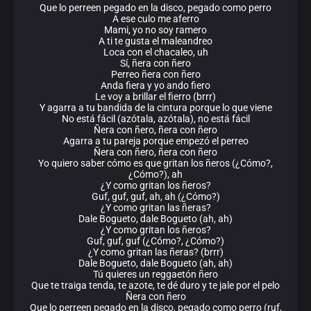
Que lo perreen pegado en la disco, pegado como perro
A ese culo me aferro
Mami, yo no soy ramero
A ti te gusta el maleandreo
Loca con el chacaleo, uh
Sí, ñera con ñero
Perreo ñera con ñero
Anda fiera y yo ando fiero
Le voy a brillar el fierro (brrr)
Y agarra a tu bandida de la cintura porque lo que viene
No está fácil (azótala, azótala), no está fácil
Ñera con ñero, ñera con ñero
Agarra a tu pareja porque empezó el perreo
Ñera con ñero, ñera con ñero
Yo quiero saber cómo es que gritan los ñeros (¿Cómo?,
¿Cómo?), ah
¿Y como gritan los ñeros?
Guf, guf, guf, ah, ah (¿Cómo?)
¿Y como gritan las ñeras?
Dale Bogueto, dale Bogueto (ah, ah)
¿Y como gritan los ñeros?
Guf, guf, guf (¿Cómo?, ¿Cómo?)
¿Y como gritan las ñeras? (brrr)
Dale Bogueto, dale Bogueto (ah, ah)
Tú quieres un reggaetón ñero
Que te traiga tenda, te azote, te dé duro y te jale por el pelo
Ñera con ñero
Que lo perreen pegado en la disco, pegado como perro (ruf,