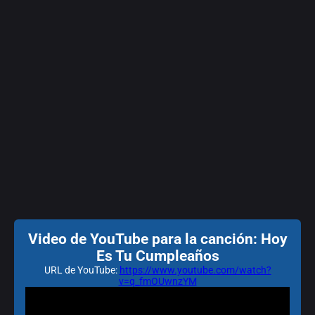
Video de YouTube para la canción: Hoy
Es Tu Cumpleaños
URL de YouTube:
https://www.youtube.com/watch?
v=q_fmOUwnzYM