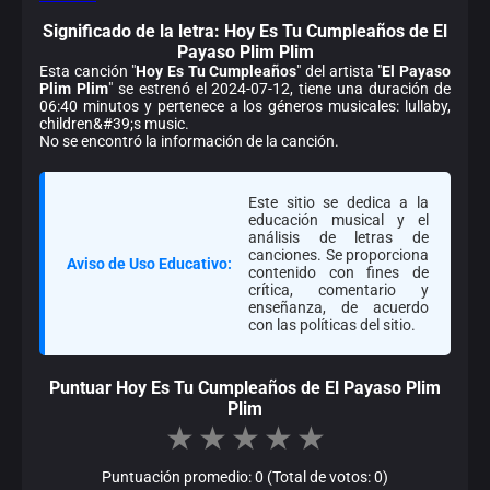
Significado de la
letra: Hoy Es Tu Cumpleaños de El
Payaso Plim Plim
Esta canción "
Hoy Es Tu Cumpleaños
" del artista "
El Payaso
Plim Plim
" se estrenó el 2024-07-12, tiene una duración de
06:40 minutos y pertenece a los géneros musicales: lullaby,
children&#39;s music.
No se encontró la información de la canción.
Este sitio se dedica a la
educación musical y el
análisis de letras de
canciones. Se proporciona
Aviso de Uso Educativo:
contenido con fines de
crítica, comentario y
enseñanza, de acuerdo
con las políticas del sitio.
Puntuar Hoy Es Tu Cumpleaños de El Payaso Plim
Plim
★
★
★
★
★
Puntuación promedio: 0 (Total de votos: 0)