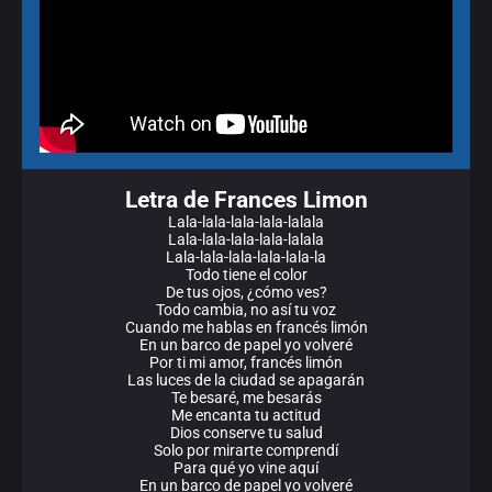
Letra de Frances Limon
Lala-lala-lala-lala-lalala
Lala-lala-lala-lala-lalala
Lala-lala-lala-lala-lala-la
Todo tiene el color
De tus ojos, ¿cómo ves?
Todo cambia, no así tu voz
Cuando me hablas en francés limón
En un barco de papel yo volveré
Por ti mi amor, francés limón
Las luces de la ciudad se apagarán
Te besaré, me besarás
Me encanta tu actitud
Dios conserve tu salud
Solo por mirarte comprendí
Para qué yo vine aquí
En un barco de papel yo volveré