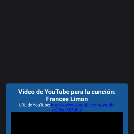
Video de YouTube para la canción:
Frances Limon
URL de YouTube:
https://www.youtube.com/watch?
v=23wz86ZbD-o