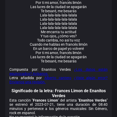
Por ti mi amor, francés limón
Las luces de la ciudad se apagarán
Te besaré, me besarás
Lala-lala-lala-lala-lalala
Lala-lala-lala-lala-lalala
Lala-lala-lala-lala-lalala
Lala-lala-lala-lala-lalala
Me encanta tu actitud
Y tus ojos, ¿cómo ves?
Todo cambia, no así tu voz
Cuando me hablas en francés limón
En un barco de papel yo volveré
Por ti mi amor, francés limón
Las luces de la ciudad se apagarán
Te besaré, me besarás
Compuesta por: Enanitos Verdes
¿Los datos están
equivocados? Avísanos.
Letra añadida por
Alberto cantero
¿Viste algún error?
Envíanos una revisión.
Significado de la
letra: Frances Limon de Enanitos
Verdes
Esta canción "
Frances Limon
" del artista "
Enanitos Verdes
"
se estrenó el 2023-07-21, tiene una duración de 08:40
minutos y pertenece a los géneros musicales: Sin Género,
rock en espanol.
No se encontró la información de la canción.