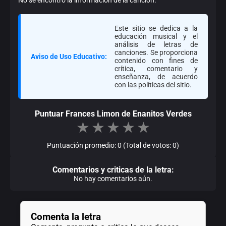
Este sitio se dedica a la
educación musical y el
análisis de letras de
canciones. Se proporciona
Aviso de Uso Educativo:
contenido con fines de
crítica, comentario y
enseñanza, de acuerdo
con las políticas del sitio.
Puntuar Frances Limon de Enanitos Verdes
★
★
★
★
★
Puntuación promedio: 0 (Total de votos: 0)
Comentarios y criticas de la letra:
No hay comentarios aún.
Comenta la letra