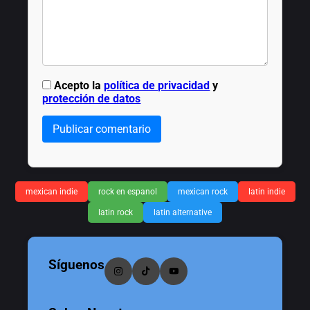
Acepto la
política de privacidad
y
protección de datos
Publicar comentario
mexican indie
rock en espanol
mexican rock
latin indie
latin rock
latin alternative
Síguenos