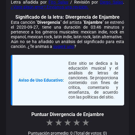
Letra añadida por
Fito Salas
/ Revisión por
Diego Salas
.
¿Viste algún error? Envíanos una revisión.
Significado de la
letra: Divergencia de Enjambre
Esta canción "
Divergencia
" del artista "
Enjambre
" se estrenó
el 2020-09-27, tiene una duración de 03:46 minutos y
pertenece a los géneros musicales: mexican indie, rock en
espanol, mexican rock, latin indie, latin rock, latin alternative.
Aún no se ha añadido un análisis del significado para esta
canción. ¿Te animas a
sugerir uno
?
Este sitio se dedica a la
educación musical y el
análisis de letras de
canciones. Se proporciona
Aviso de Uso Educativo:
contenido con fines de
crítica, comentario y
enseñanza, de acuerdo
con las políticas del sitio.
Puntuar Divergencia de Enjambre
★
★
★
★
★
Puntuación promedio: 0 (Total de votos: 0)