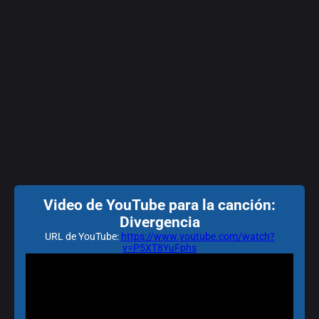
Video de YouTube para la canción:
Divergencia
URL de YouTube:
https://www.youtube.com/watch?
v=P5XT8YuFphs