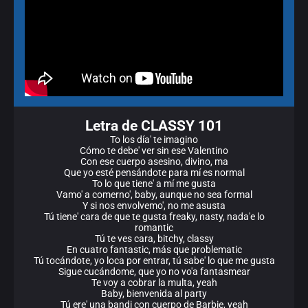
Letra de CLASSY 101
To los día' te imagino
Cómo te debe' ver sin ese Valentino
Con ese cuerpo asesino, divino, ma
Que yo esté pensándote para mí es normal
To lo que tiene' a mí me gusta
Vamo' a comerno', baby, aunque no sea formal
Y si nos envolvemo', no me asusta
Tú tiene' cara de que te gusta freaky, nasty, nada'e lo
romantic
Tú te ves cara, bitchy, classy
En cuatro fantastic, más que problematic
Tú tocándote, yo loca por entrar, tú sabe' lo que me gusta
Sigue cucándome, que yo no vo'a fantasmear
Te voy a cobrar la multa, yeah
Baby, bienvenida al party
Tú ere' una bandi con cuerpo de Barbie, yeah