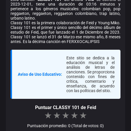
2023-12-01, tiene una duración de 03:16 minutos y
pertenece a los géneros musicales: colombian pop, pop
reggaeton, reggaeton, reggaeton colombiano, trap latino,
urbano latino.
Classy 101 es la primera colaboración de Feid y Young Miko.
Classy 101 es el primer y único sencillo del décimo álbum de
estudio de Feid, que fue lanzado el 1 de Diciembre de 2023.
Classy 101 se lanzó el 31 de Marzo ese mismo año, 8 meses
antes. Es la décima canción en FERXXOCALIPSIS
Este sitio se dedica a la
educación musical y el
análisis de letras de
canciones. Se proporciona
Aviso de Uso Educativo:
contenido con fines de
crítica, comentario y
enseñanza, de acuerdo
con las políticas del sitio.
Puntuar CLASSY 101 de Feid
★
★
★
★
★
Puntuación promedio: 0 (Total de votos: 0)