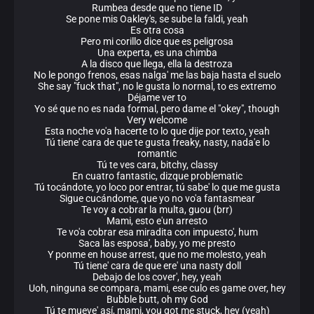
Rumbea desde que no tiene ID
Se pone mis Oakley's, se sube la faldi, yeah
Es otra cosa
Pero mi corillo dice que es peligrosa
Una experta, es una chimba
A la disco que llega, ella la destroza
No le pongo frenos, esas nalga' me las baja hasta el suelo
She say "fuck that", no le gusta lo normal, to es extremo
Déjame ver to
Yo sé que no es nada formal, pero dame el "okey", though
Very welcome
Esta noche vo'a hacerte to lo que dije por texto, yeah
Tú tiene' cara de que te gusta freaky, nasty, nada'e lo
romantic
Tú te ves cara, bitchy, classy
En cuatro fantastic, dizque problematic
Tú tocándote, yo loco por entrar, tú sabe' lo que me gusta
Sigue cucándome, que yo no vo'a fantasmear
Te voy a cobrar la multa, guou (brr)
Mami, esto e'un arresto
Te vo'a cobrar esa miradita con impuesto', hum
Saca las esposa', baby, yo me presto
Y ponme en house arrest, que no me molesto, yeah
Tú tiene' cara de que ere' una nasty doll
Debajo de los cover', hey, yeah
Uoh, ninguna se compara, mami, ese culo es game over, hey
Bubble butt, oh my God
Tú te mueve' así, mami, you got me stuck, hey (yeah)