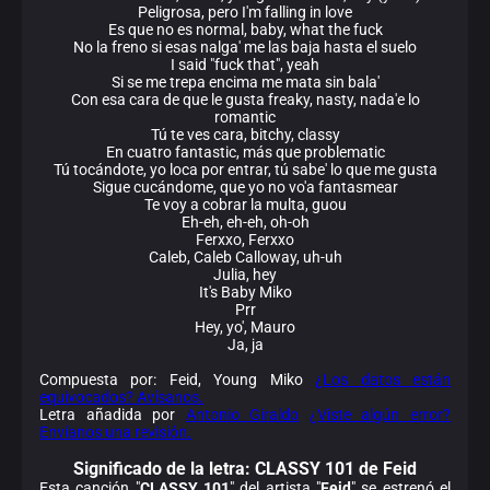
Peligrosa, pero I'm falling in love
Es que no es normal, baby, what the fuck
No la freno si esas nalga' me las baja hasta el suelo
I said "fuck that", yeah
Si se me trepa encima me mata sin bala'
Con esa cara de que le gusta freaky, nasty, nada'e lo
romantic
Tú te ves cara, bitchy, classy
En cuatro fantastic, más que problematic
Tú tocándote, yo loca por entrar, tú sabe' lo que me gusta
Sigue cucándome, que yo no vo'a fantasmear
Te voy a cobrar la multa, guou
Eh-eh, eh-eh, oh-oh
Ferxxo, Ferxxo
Caleb, Caleb Calloway, uh-uh
Julia, hey
It's Baby Miko
Prr
Hey, yo', Mauro
Ja, ja
Compuesta por: Feid, Young Miko
¿Los datos están
equivocados? Avísanos.
Letra añadida por
Antonio Giraldo
¿Viste algún error?
Envíanos una revisión.
Significado de la
letra: CLASSY 101 de Feid
Esta canción "
CLASSY 101
" del artista "
Feid
" se estrenó el