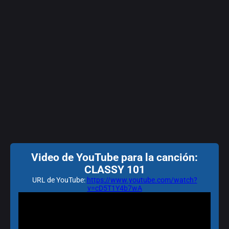
Video de YouTube para la canción:
CLASSY 101
URL de YouTube:
https://www.youtube.com/watch?
v=cD5T1Y4b7wA