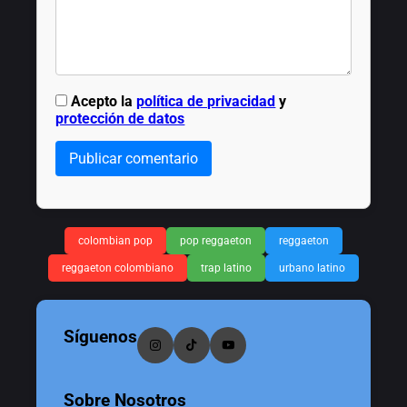
Acepto la
política de privacidad
y
protección de datos
Publicar comentario
colombian pop
pop reggaeton
reggaeton
reggaeton colombiano
trap latino
urbano latino
Síguenos
Sobre Nosotros