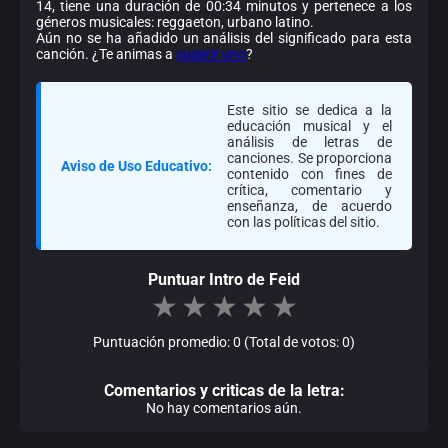
14, tiene una duración de 00:34 minutos y pertenece a los
géneros musicales: reggaeton, urbano latino.
Aún no se ha añadido un análisis del significado para esta
canción. ¿Te animas a
sugerir uno
?
Este sitio se dedica a la
educación musical y el
análisis de letras de
canciones. Se proporciona
Aviso de Uso Educativo:
contenido con fines de
crítica, comentario y
enseñanza, de acuerdo
con las políticas del sitio.
Puntuar Intro de Feid
★
★
★
★
★
Puntuación promedio: 0 (Total de votos: 0)
Comentarios y criticas de la letra:
No hay comentarios aún.