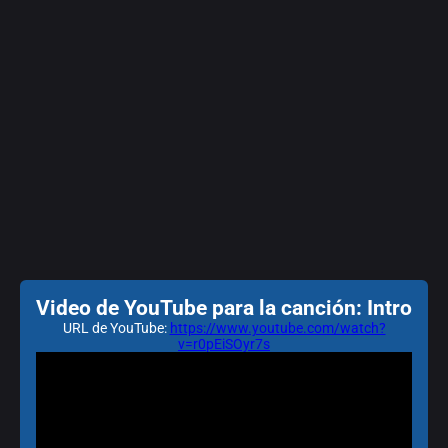
Video de YouTube para la canción: Intro
URL de YouTube:
https://www.youtube.com/watch?
v=r0pEiSOyr7s