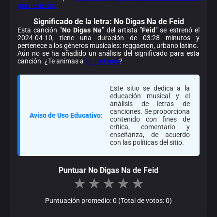
una revisión.
Significado de la
letra: No Digas Na de Feid
Esta canción "
No Digas Na
" del artista "
Feid
" se estrenó el
2024-04-10, tiene una duración de 03:28 minutos y
pertenece a los géneros musicales: reggaeton, urbano latino.
Aún no se ha añadido un análisis del significado para esta
canción. ¿Te animas a
sugerir uno
?
Este sitio se dedica a la
educación musical y el
análisis de letras de
canciones. Se proporciona
Aviso de Uso Educativo:
contenido con fines de
crítica, comentario y
enseñanza, de acuerdo
con las políticas del sitio.
Puntuar No Digas Na de Feid
★
★
★
★
★
Puntuación promedio: 0 (Total de votos: 0)