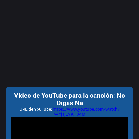
Video de YouTube para la canción: No
Digas Na
URL de YouTube:
https://www.youtube.com/watch?
v=YjTjEVKH34M