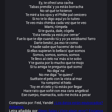
Ey, te ofrecí una cacha
'Tabas prendía' y ya estás borracha
No sé qué te hicieron
Te miré a los ojos y el Phillie pal cenicero
Si no te lo digo aquí yo lo tuiteo
Te veo más chimba cada vez que te veo
Mami, rómpela
Si te gusta, dale, cógela
"Esta tienda ya está por cerrar"
Fue lo que te dije cuando tú y yo ya estábamo' farro
Darte besito', pa eso te como
Y nadie sabe que hacemo' de todo
Si ellas supieran lo bellaco' que somos
Somos, somos, somos, somos
Te llevo al cielo na' más si te sobo
Y te gusta por lo mucho que te mojo
Si tu amiga te pregunta qué somo'
No diga' na'
No me diga' "te quiero"
Suéltate el pelo con la vista al mar
Ya rompimo' el hielo
'Toy en el cielo y tú estás por llegar
Hace rato que soñé con esa cara angelical
Ese cuerpo, mamacita, solo me incita a pecar
Compuesta por: Feid, Yandel
¿Los datos están equivocados?
Avísanos.
Letra añadida por
Diego Salas
¿Viste algún error? Envíanos