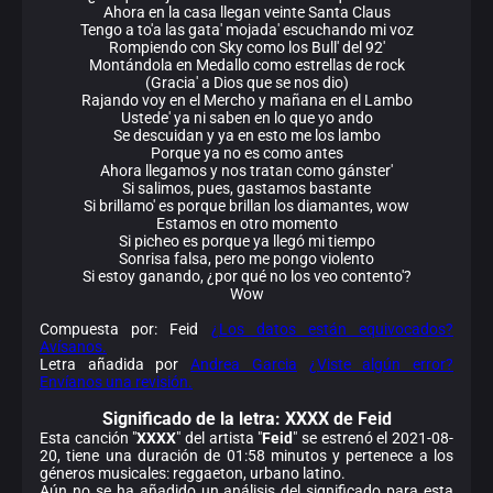
Ahora en la casa llegan veinte Santa Claus
Tengo a to'a las gata' mojada' escuchando mi voz
Rompiendo con Sky como los Bull' del 92'
Montándola en Medallo como estrellas de rock
(Gracia' a Dios que se nos dio)
Rajando voy en el Mercho y mañana en el Lambo
Ustede' ya ni saben en lo que yo ando
Se descuidan y ya en esto me los lambo
Porque ya no es como antes
Ahora llegamos y nos tratan como gánster'
Si salimos, pues, gastamos bastante
Si brillamo' es porque brillan los diamantes, wow
Estamos en otro momento
Si picheo es porque ya llegó mi tiempo
Sonrisa falsa, pero me pongo violento
Si estoy ganando, ¿por qué no los veo contento'?
Wow
Compuesta por: Feid
¿Los datos están equivocados?
Avísanos.
Letra añadida por
Andrea Garcia
¿Viste algún error?
Envíanos una revisión.
Significado de la
letra: XXXX de Feid
Esta canción "
XXXX
" del artista "
Feid
" se estrenó el 2021-08-
20, tiene una duración de 01:58 minutos y pertenece a los
géneros musicales: reggaeton, urbano latino.
Aún no se ha añadido un análisis del significado para esta