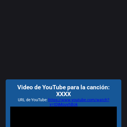
Video de YouTube para la canción:
XXXX
URL de YouTube:
https://www.youtube.com/watch?
v=tDjMouyhBok