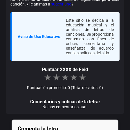
canción. ¿Te animas a
sugerir uno
?
Este sitio se dedica a la
educación musical y el
análisis de letras de
canciones. Se proporciona
Aviso de Uso Educativo:
contenido con fines de
crítica, comentario y
enseñanza, de acuerdo
con las políticas del sitio.
Puntuar XXXX de Feid
★
★
★
★
★
Puntuación promedio: 0 (Total de votos: 0)
Comentarios y criticas de la letra:
No hay comentarios aún.
Comenta la letra