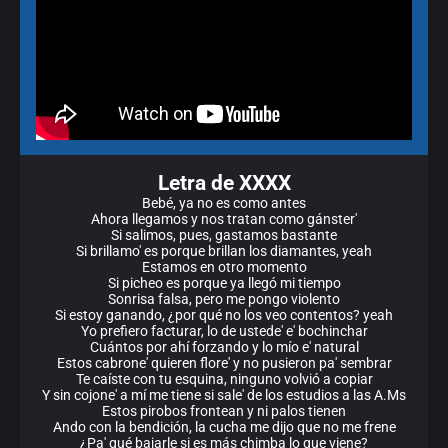
Letra de XXXX
Bebé, ya no es como antes
Ahora llegamos y nos tratan como gánster'
Si salimos, pues, gastamos bastante
Si brillamo' es porque brillan los diamantes, yeah
Estamos en otro momento
Si picheo es porque ya llegó mi tiempo
Sonrisa falsa, pero me pongo violento
Si estoy ganando, ¿por qué no los veo contentos? yeah
Yo prefiero facturar, lo de ustede' e' bochinchar
Cuántos por ahí forzando y lo mío e' natural
Estos cabrone' quieren flore' y no pusieron pa' sembrar
Te caíste con tu esquina, ninguno volvió a copiar
Y sin cojone' a mí me tiene si sale' dе los estudios a las A.Ms
Estos pirobos frontean y ni palos tienen
Ando con la bendición, la cucha me dijo que no me frene
¿Pa' qué bajarle si es más chimba lo que viene?