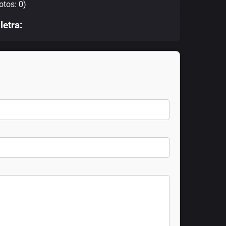
otos: 0)
letra: