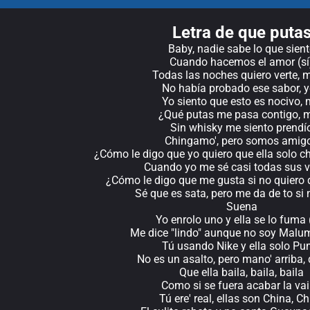
Letra de que puta
Baby, nadie sabe lo que sien
Cuando hacemos el amor (sí
Todas las noches quiero verte,
No había probado ese sabor, 
Yo siento que esto es nocivo,
¿Qué putas me pasa contigo, 
Sin whisky me siento prendí
Chingamo', pero somos amig
¿Cómo le digo que yo quiero que ella solo 
Cuando yo me sé casi todas sus v
¿Cómo le digo que me gusta si no quiero d
Sé que es sata, pero me da de to si
Suena
Yo enrolo uno y ella se lo fuma 
Me dice "lindo" aunque no soy Malu
Tú usando Nike y ella solo P
No es un asalto, pero mano' arriba, 
Que ella baila, baila, baila
Como si se fuera acabar la va
Tú ere' real, ellas son China, C