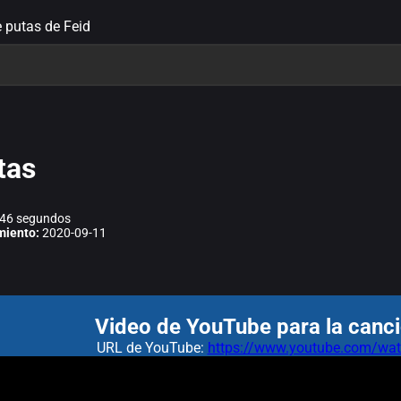
e putas de Feid
tas
46 segundos
miento:
2020-09-11
Video de YouTube para la canci
URL de YouTube:
https://www.youtube.com/w