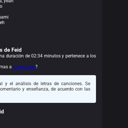
a, yeah
to
 mami
yeh
as de Feid
 una duración de 02:34 minutos y pertenece a los
nimas a
sugerir uno
?
l y el análisis de letras de canciones. Se
 comentario y enseñanza, de acuerdo con las
id