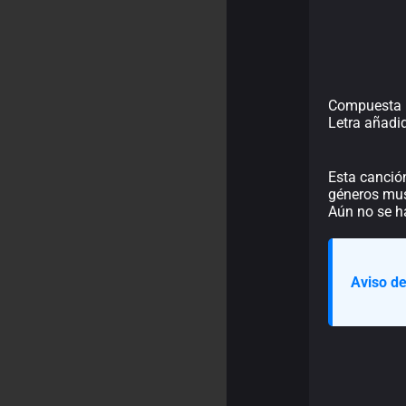
Compuesta 
Letra añadi
Esta canció
géneros musi
Aún no se h
Aviso de