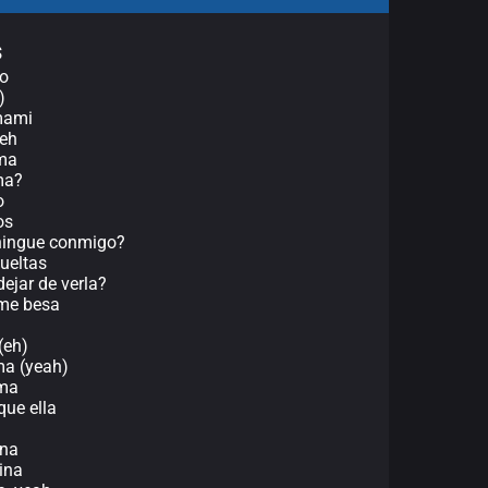
s
to
)
 mami
yeh
 ma
ma?
o
os
chingue conmigo?
ueltas
ejar de verla?
 me besa
(eh)
ma (yeah)
uma
que ella
ina
hina