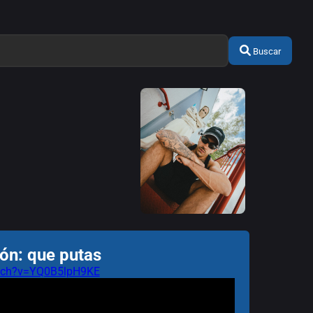
Buscar
ón: que putas
atch?v=YQ0B5lpH9KE