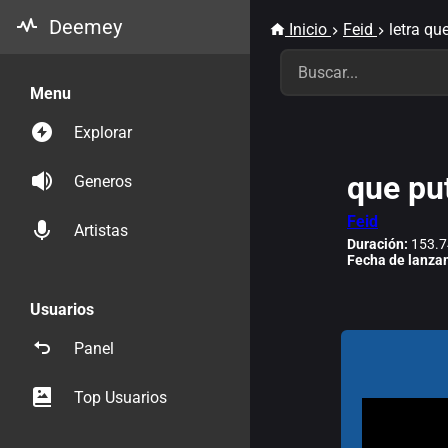
Deemey
Inicio
Feid
letra qu
Menu
Explorar
que pu
Generos
Feid
Artistas
Duración:
153.7
Fecha de lanza
Usuarios
Panel
Top Usuarios