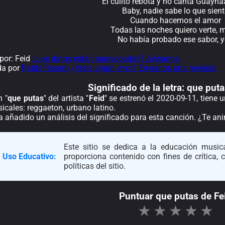
El culito rebota y no canta Guayna
Baby, nadie sabe lo que sien
Cuando hacemos el amor
Todas las noches quiero verte,
No había probado ese sabor, 
por: Feid
¿Los datos están equivocados? Avísanos.
da por
Pablo Rosero
¿Viste algún error? Envíanos una revisión.
Significado de la
letra: que put
n "
que putas
" del artista "
Feid
" se estrenó el 2020-09-11, tiene
cales: reggaeton, urbano latino.
a añadido un análisis del significado para esta canción. ¿Te a
Este sitio se dedica a la educación musica
 Uso Educativo:
proporciona contenido con fines de crítica,
políticas del sitio.
Puntuar que putas de Fe
★
★
★
★
★