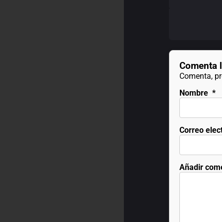
Comenta l
Comenta, pre
Nombre
*
Correo elec
Añadir com