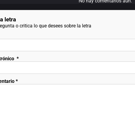
No hay comentarios aún.
a letra
gunta o critica lo que desees sobre la letra
trónico
*
entario
*