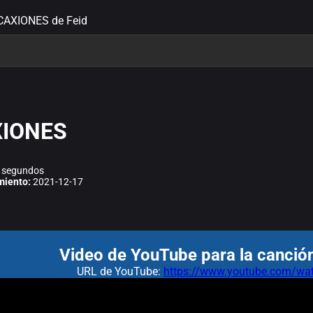
ACAXIONES de Feid
IONES
 segundos
miento:
2021-12-17
Video de YouTube para la canci
URL de YouTube:
https://www.youtube.com/w