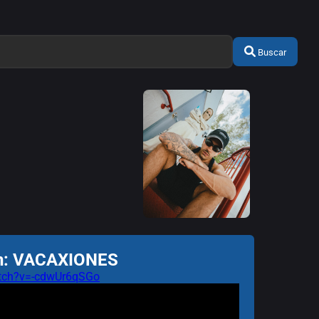
Buscar
ón: VACAXIONES
atch?v=-cdwUr6qSGo