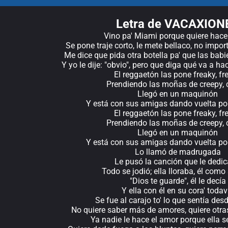
Letra de VACAXION
Vino pa' Miami porque quiere hacer
Se pone traje corto, le mete bellaco, no import
Me dice que pida otra botella pa' que las babi
Y yo le dije: "obvio", pero que diga qué va a ha
El reggaetón las pone freaky, fr
Prendiendo las moñas de creepy, 
Llegó en un maquinón
Y está con sus amigas dando vuelta por l
El reggaetón las pone freaky, fr
Prendiendo las moñas de creepy, 
Llegó en un maquinón
Y está con sus amigas dando vuelta por l
Lo llamó de madrugada
Le pusó la canción que le dedi
Todo se jodió; ella lloraba, él como
"Dios te guarde", él le decía
Y ella con él en su cora' todav
Se fue al carajo to' lo que sentía des
No quiere saber más de amores, quiere otr
Ya nadie le hace el amor porque ella 