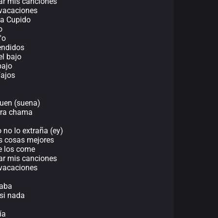
ear mis canciones
 vacaciones
ga Cupido
o
'o
endidos
el bajo
bajo
fajos
quen (suena)
otra chama
o no lo extraña (ey)
as cosas mejores
se los come
ear mis canciones
 vacaciones
caba
 si nada
ía