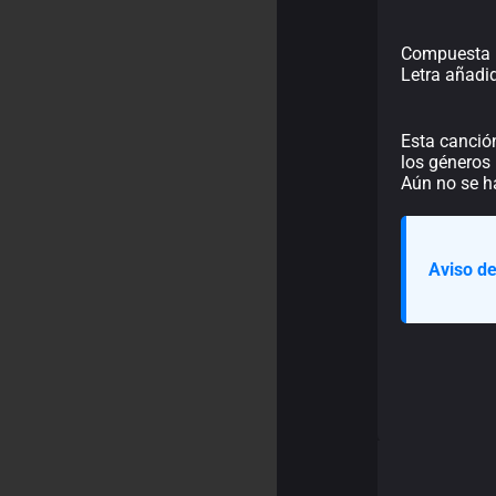
Compuesta 
Letra añadi
Esta canció
los géneros 
Aún no se h
Aviso de