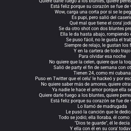
Quiere darle fuego a los bluntes, quiere perr
Está feliz porque su corazón se fue de
Wow, carga una corta por si se le pe
Es pupi, pero salió del caserí
Qué mal que tiene el cora' jodi
Se da otro shot con dos bluntes pr
Ella le da hasta abajo, rompiendo 
Se puso fácil, no le gusta el tra
Siempre de relajo, le gustan los 
Y en la cartera de todo trajo
Para olvidar esa noche
No quiere que la celen, quiere que la to
Salió de party el fin de semana con 
Tienen 24, como mi cubana
Puso en Twitter que el celu' le hackeó y por es
No quiere saber más de amores, quiere otr
Ya nadie le hace el amor porque ella 
Quiere darle fuego a los bluntes, quiere perr
Está feliz porque su corazón se fue de
Lo llamó de madrugada
Le pusó la canción que le dedi
Todo se jodió; ella lloraba, él como
"Dios te guarde", él le decía
Y ella con él en su cora' todav