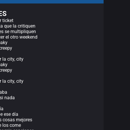
ES
 ticket
a que la critiquen
es se multipliquen
cer el otro weekend
eaky
creepy
a city, city
eaky
creepy
a city, city
caba
 si nada
ía
de ese día
as cosas mejores
se los come