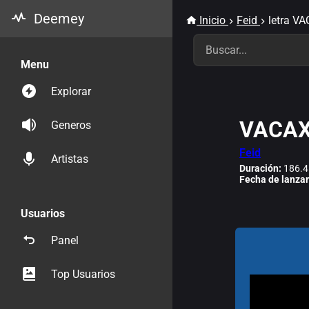
Deemey
Inicio
Feid
letra V
Menu
Explorar
VACAX
Generos
Feid
Artistas
Duración:
186.4
Fecha de lanza
Usuarios
Panel
Top Usuarios