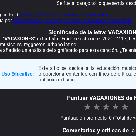
Se fue al carajo to' lo que sentía des
por: Feid
¿Los datos están equivocados? Avísanos.
da por
Pablo Rosero
¿Viste algún error? Envíanos una revisión.
Significado de la
letra: VACAXION
n "
VACAXIONES
" del artista "
Feid
" se estrenó el 2021-12-17, ti
musicales: reggaeton, urbano latino.
a añadido un análisis del significado para esta canción. ¿Te a
Este sitio se dedica a la educación musica
 Uso Educativo:
proporciona contenido con fines de crítica,
políticas del sitio.
Puntuar VACAXIONES de F
★
★
★
★
★
Puntuación promedio: 0 (Total de v
Comentarios y criticas de la 