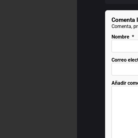
Comenta l
Comenta, pre
Nombre
*
Correo elec
Añadir com