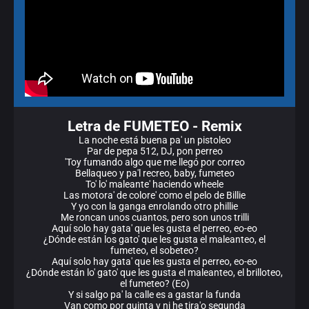
Letra de FUMETEO - Remix
La noche está buena pa' un pistoleo
Par de pepa 512, DJ, pon perreo
'Toy fumando algo que me llegó por correo
Bellaqueo y pa'l recreo, baby, fumeteo
To' lo' maleante' haciendo wheele
Las motora' de colore' como el pelo de Billie
Y yo con la ganga enrolando otro phillie
Me roncan unos cuantos, pero son unos trilli
Aquí solo hay gata' que les gusta el perreo, eo-eo
¿Dónde están los gato' que les gusta el maleanteo, el
fumeteo, el sobeteo?
Aquí solo hay gata' que les gusta el perreo, eo-eo
¿Dónde están lo' gato' que les gusta el maleanteo, el brilloteo,
el fumeteo? (Eo)
Y si salgo pa' la calle es a gastar la funda
Van como por quinta y ni he tira'o segunda