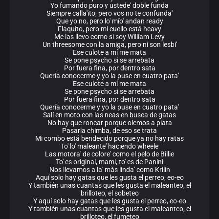
Yo fumando puro y ustede' doble funda
Siempre calla'ito, pero vos no te confunda'
Que yo no, pero lo' mío' andan ready
Flaquito, pero mi cuello está heavy
Me las llevo como si soy William Levy
Un threesome con la amiga, pero ni son lesbi'
Ese culote a mí me mata
Se pone psycho si se arrebata
Por fuera fina, por dentro sata
Quería conocerme y yo la puse en cuatro pata'
Ese culote a mí me mata
Se pone psycho si se arrebata
Por fuera fina, por dentro sata
Quería conocerme y yo la puse en cuatro pata'
Salí en moto con las neas en busca de gatas
No hay que roncar porque olemos a plata
Pasarla chimba, de eso se trata
Mi combo está bendecido porque ya no hay ratas
To' lo' maleante' haciendo wheele
Las motora' de colore' como el pelo de Billie
To' es original, mami, to' es de Panini
Nos llevamos a la' más linda' como Krilin
Aquí solo hay gatas que les gusta el perreo, eo-eo
Y también unas cuantas que les gusta el maleanteo, el
brilloteo, el sobeteo
Y aquí solo hay gatas que les gusta el perreo, eo-eo
Y también unas cuantas que les gusta el maleanteo, el
brilloteo, el fumeteo