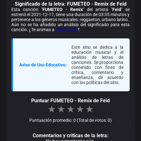
Significado de la
letra: FUMETEO - Remix de Feid
Esta canción "
FUMETEO - Remix
" del artista "
Feid
" se
estrenó el 2021-12-17, tiene una duración de 03:35 minutos y
pertenece a los géneros musicales: reggaeton, urbano latino.
Aún no se ha añadido un análisis del significado para esta
canción. ¿Te animas a
sugerir uno
?
Este sitio se dedica a la
educación musical y el
análisis de letras de
canciones. Se proporciona
Aviso de Uso Educativo:
contenido con fines de
crítica, comentario y
enseñanza, de acuerdo
con las políticas del sitio.
Puntuar FUMETEO - Remix de Feid
★
★
★
★
★
Puntuación promedio: 0 (Total de votos: 0)
Comentarios y criticas de la letra:
No hay comentarios aún.