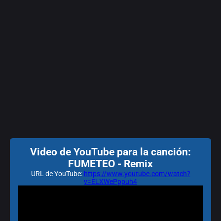
Video de YouTube para la canción:
FUMETEO - Remix
URL de YouTube:
https://www.youtube.com/watch?
v=ELXWePppuh4