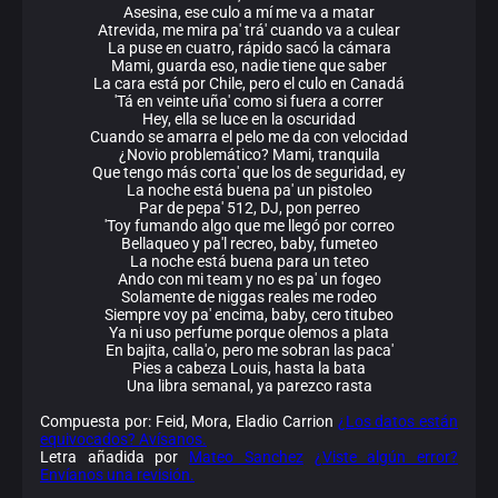
Asesina, ese culo a mí me va a matar
Atrevida, me mira pa' trá' cuando va a culear
La puse en cuatro, rápido sacó la cámara
Mami, guarda eso, nadie tiene que saber
La cara está por Chile, pero el culo en Canadá
'Tá en veinte uña' como si fuera a correr
Hey, ella se luce en la oscuridad
Cuando se amarra el pelo me da con velocidad
¿Novio problemático? Mami, tranquila
Que tengo más corta' que los de seguridad, ey
La noche está buena pa' un pistoleo
Par de pepa' 512, DJ, pon perreo
'Toy fumando algo que me llegó por correo
Bellaqueo y pa'l recreo, baby, fumeteo
La noche está buena para un teteo
Ando con mi team y no es pa' un fogeo
Solamente de niggas reales me rodeo
Siempre voy pa' encima, baby, cero titubeo
Ya ni uso perfume porque olemos a plata
En bajita, calla'o, pero me sobran las paca'
Pies a cabeza Louis, hasta la bata
Una libra semanal, ya parezco rasta
Compuesta por: Feid, Mora, Eladio Carrion
¿Los datos están
equivocados? Avísanos.
Letra añadida por
Mateo Sanchez
¿Viste algún error?
Envíanos una revisión.