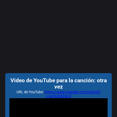
Video de YouTube para la canción: otra
vez
URL de YouTube:
https://www.youtube.com/watch?
v=sFlnZMZnk-0