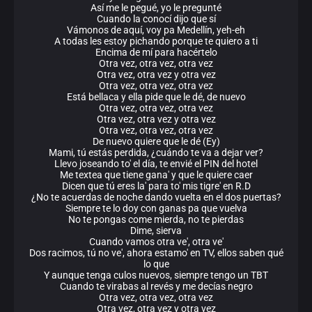
Así me le pegué, yo le pregunté
Cuando la conocí dijo que sí
Vámonos de aquí, voy pa Medellín, yeh-eh
A todas les estoy pichando porque te quiero a ti
Encima de mí para hacértelo
Otra vez, otra vez, otra vez
Otra vez, otra vez y otra vez
Otra vez, otra vez, otra vez
Está bellaca y ella pide que le dé, de nuevo
Otra vez, otra vez, otra vez
Otra vez, otra vez y otra vez
Otra vez, otra vez, otra vez
De nuevo quiere que le dé (Ey)
Mami, tú estás perdida, ¿cuándo te va a dejar ver?
Llevo joseando to' el día, te envié el PIN del hotel
Me textea que tiene gana' y que le quiere caer
Dicen que tú eres la' para to' mis tigre' en R.D
¿No te acuerdas de noche dando vuelta en el dos puertas?
Siempre te lo doy con ganas pa que vuelva
No te pongas come mierda, no te pierdas
Dime, sierva
Cuando vamos otra ve', otra ve'
Dos racimos, tú no ve', ahora estamo' en TV, ellos saben qué
lo que
Y aunque tenga culos nuevos, siempre tengo un TBT
Cuando te virabas al revés y me decías negro
Otra vez, otra vez, otra vez
Otra vez, otra vez y otra vez