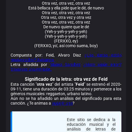
Otra vez, otra vez, otra vez
Está bellaca y ella pide que le dé, de nuevo
Otra vez, otra vez, otra vez
Otra vez, otra vez y otra vez
Otra vez, otra vez, otra vez
De nuevo quiere que le dé
(Yeh-y-yeh-y-yeh-y-yeh)
(Yeh-y-yeh-y-yeh-y-yeh)
(FERXXO, ey)
(FERXXO, yo', así como suena, boy)
Compuesta por: Feid, Alvaro Diaz
¿Los datos están
equivocados? Avísanos.
Letra añadida por
Mateo Sanchez
¿Viste algún error?
Envíanos una revisión.
Significado de la
letra: otra vez de Feid
Esta canción "
otra vez
" del artista "
Feid
" se estrenó el 2020-
09-11, tiene una duración de 03:25 minutos y pertenece a los
géneros musicales: reggaeton, urbano latino.
Aún no se ha añadido un análisis del significado para esta
canción. ¿Te animas a
sugerir uno
?
Este sitio se dedica a la
educación musical y el
análisis de letras de