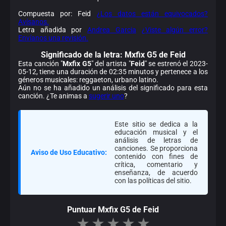
Compuesta por: Feid
¿Los datos están equivocados?
Avísanos.
Letra añadida por
Andrea Garcia
¿Viste algún error?
Envíanos una revisión.
Significado de la
letra: Mxfix G5 de Feid
Esta canción "
Mxfix G5
" del artista "
Feid
" se estrenó el 2023-
05-12, tiene una duración de 02:35 minutos y pertenece a los
géneros musicales: reggaeton, urbano latino.
Aún no se ha añadido un análisis del significado para esta
canción. ¿Te animas a
sugerir uno
?
Este sitio se dedica a la
educación musical y el
análisis de letras de
canciones. Se proporciona
Aviso de Uso Educativo:
contenido con fines de
crítica, comentario y
enseñanza, de acuerdo
con las políticas del sitio.
Puntuar Mxfix G5 de Feid
★
★
★
★
★