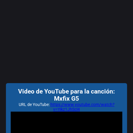
Video de YouTube para la canción:
Mxfix G5
URL de YouTube:
https://www.youtube.com/watch?
v=Yikz1JhScl4