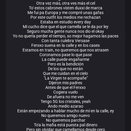
Otra vez más, otra ves más el cel
To' estos cabrones visten duxxi de marca
Me fui pa Europa y me compré unas gafas
Por este outfit los medios me rechazan
Estaba en estudio every day
Mi cucho dice que el que camella se le da por ley
Seguro mucha gente nunca nos dio el okay
Yo no quería perder el tiempo, so mejor hagamos las paces
Con tanta culebra Versase
Ferxxo suena en la calle y en los cases
Estamos en train, no queremos que nos atrasen
Coronamos pase lo que pase
La calle puede engañarme
Pero es la bendición
De los que no están
Que me cuidan en el cielo
"La Virgen te acompañe"
Dijeron mis padres
Antes de que el Ferxxo
Cogiera vuelo
De afuera no me ven
Tengo 5G los cristales, yeah
Ando medio azarao
Están empezando a hablar mucho de mí en la calle, ey
No queremos amigo nuevo
No queremos parchar
To'a la mafia está puesta pal dinero
Pero sin olvidar que camellamos desde cero