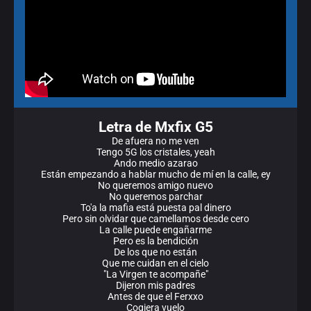
Letra de Mxfix G5
De afuera no me ven
Tengo 5G los cristales, yeah
Ando medio azarao
Están empezando a hablar mucho de mí en la calle, ey
No queremos amigo nuevo
No queremos parchar
To'a la mafia está puesta pal dinero
Pero sin olvidar que camellamos desde cero
La calle puede engañarme
Pero es la bendición
De los que no están
Que me cuidan en el cielo
"La Virgen te acompañe"
Dijeron mis padres
Antes de que el Ferxxo
Cogiera vuelo