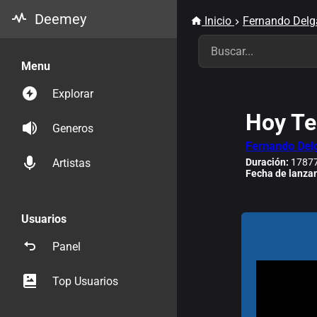
Deemey
Inicio
Fernando Delga
Menu
Explorar
Hoy Te
Generos
Fernando Delg
Duración:
17877
Artistas
Fecha de lanza
Usuarios
Panel
Top Usuarios