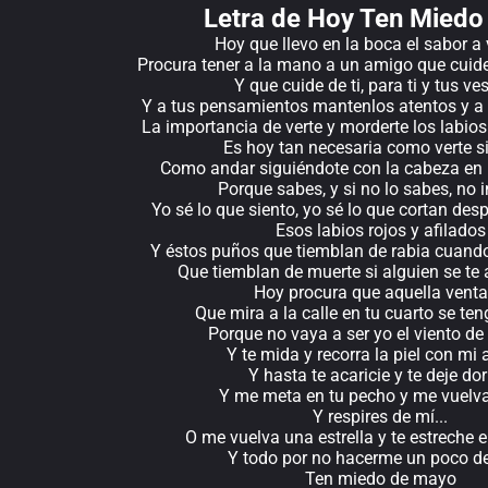
Letra de Hoy Ten Miedo
Hoy que llevo en la boca el sabor a
Procura tener a la mano a un amigo que cuide 
Y que cuide de ti, para ti y tus ve
Y a tus pensamientos mantenlos atentos y a
La importancia de verte y morderte los labio
Es hoy tan necesaria como verte 
Como andar siguiéndote con la cabeza en 
Porque sabes, y si no lo sabes, no 
Yo sé lo que siento, yo sé lo que cortan des
Esos labios rojos y afilados
Y éstos puños que tiemblan de rabia cuand
Que tiemblan de muerte si alguien se te a
Hoy procura que aquella vent
Que mira a la calle en tu cuarto se te
Porque no vaya a ser yo el viento de
Y te mida y recorra la piel con mi 
Y hasta te acaricie y te deje do
Y me meta en tu pecho y me vuelva 
Y respires de mí...
O me vuelva una estrella y te estreche 
Y todo por no hacerme un poco d
Ten miedo de mayo