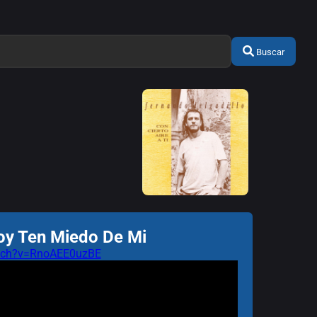
Buscar
oy Ten Miedo De Mi
atch?v=RnoAEE0uzBE