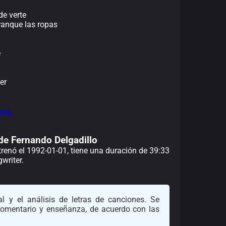
de verte
ranque las ropas
e
er
nos.
de Fernando Delgadillo
strenó el 1992-01-01, tiene una duración de 39:33
writer.
l y el análisis de letras de canciones. Se
 comentario y enseñanza, de acuerdo con las