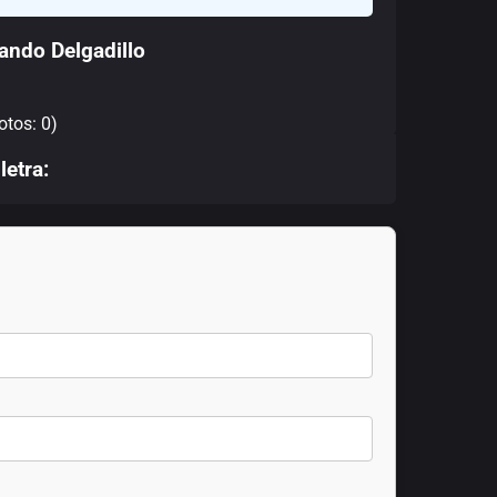
ando Delgadillo
otos: 0)
letra: