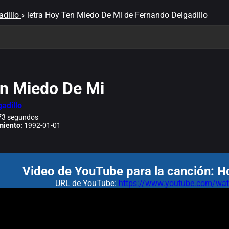
dillo
letra Hoy Ten Miedo De Mi de Fernando Delgadillo
n Miedo De Mi
adillo
3 segundos
miento:
1992-01-01
Video de YouTube para la canción: H
URL de YouTube:
https://www.youtube.com/w