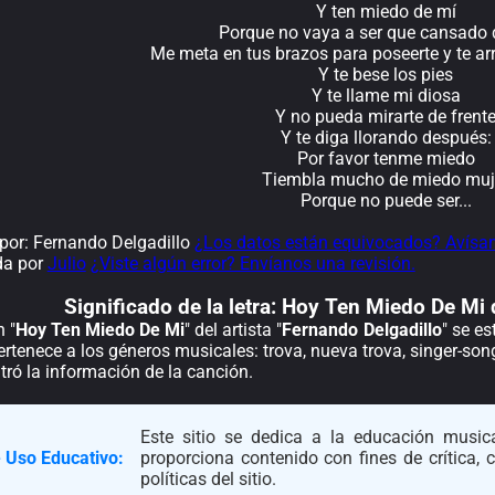
Y ten miedo de mí
Porque no vaya a ser que cansado 
Me meta en tus brazos para poseerte y te ar
Y te bese los pies
Y te llame mi diosa
Y no pueda mirarte de frent
Y te diga llorando después:
Por favor tenme miedo
Tiembla mucho de miedo muj
Porque no puede ser...
or: Fernando Delgadillo
¿Los datos están equivocados? Avísa
da por
Julio
¿Viste algún error? Envíanos una revisión.
Significado de la
letra: Hoy Ten Miedo De Mi 
 "
Hoy Ten Miedo De Mi
" del artista "
Fernando Delgadillo
" se e
rtenece a los géneros musicales: trova, nueva trova, singer-song
ró la información de la canción.
Este sitio se dedica a la educación musica
 Uso Educativo:
proporciona contenido con fines de crítica,
políticas del sitio.