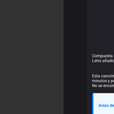
Compuesta p
Letra añadi
Esta canción
minutos y pe
No se encont
Aviso de