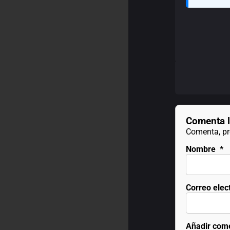
Comenta l
Comenta, pre
Nombre
*
Correo elec
Añadir com