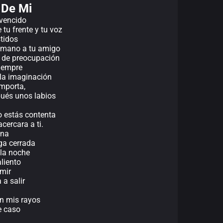
 De Mi
 vencido
tu frente y tu voz
stidos
 mano a tu amigo
s de preocupación
siempre
la imaginación
importa,
pués unos labios
o estás contenta
cercara a ti.
ana
nga cerrada
 la noche
aliento
rmir
a salir
en mis rayos
e caso