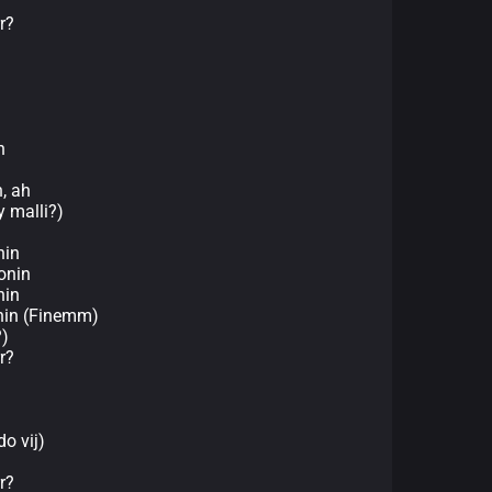
r?
n
h, ah
y malli?)
nin
onin
nin
onin (Finemm)
?)
r?
do vij)
r?