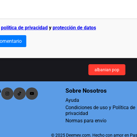
a
política de privacidad
y
protección de datos
comentario
albanian pop
s
Sobre Nosotros
Ayuda
Condiciones de uso y Política de
privacidad
Normas para envío
© 2025 Deemey.com. Hecho con amor en Pas