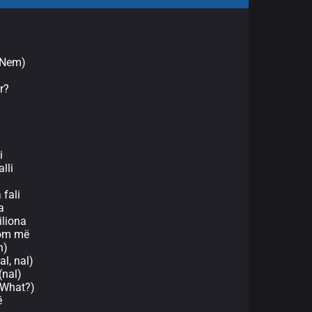
 (Nem)
r?
i
lli
 fali
a
iliona
jom më
h)
al, nal)
(nal)
(What?)
ë