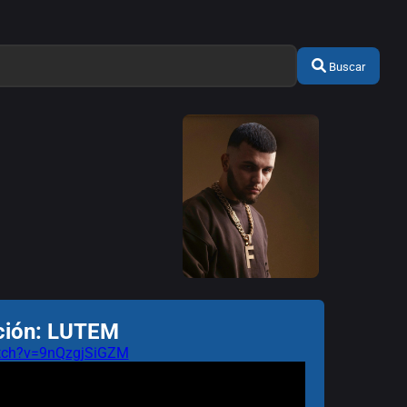
Buscar
nción: LUTEM
atch?v=9nQzgjSiGZM