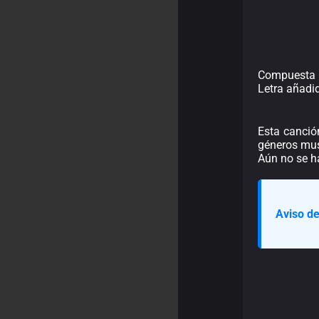
Compuesta 
Letra añadi
Esta canció
géneros mus
Aún no se h
Aviso de