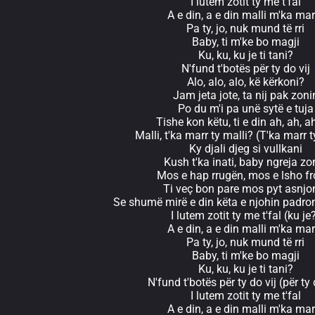
I lutem zotit ty me t'fal
A e din, a e din malli m'ka mar
Pa ty, jo, nuk mund të rri
Baby, ti m'ke bo magji
Ku, ku, ku je ti tani?
N'fund t'botës për ty do vij
Alo, alo, alo, kë kërkoni?
Jam jeta jote, ta nij pak zoni
Po du m'i pa unë sytë e tuja
Tishe kon këtu, ti e din ah, ah, a
Malli, t'ka marr ty malli? (T'ka marr t
Ky djali djeg si vullkani
Kush t'ka inati, baby ngreja zo
Mos e hap rrugën, mos e lsho fr
Ti veç bon pare mos pyt asnjo
Se shumë mirë e din këta e njohin padr
I lutem zotit ty me t'fal (ku je
A e din, a e din malli m'ka mar
Pa ty, jo, nuk mund të rri
Baby, ti m'ke bo magji
Ku, ku, ku je ti tani?
N'fund t'botës për ty do vij (për ty 
I lutem zotit ty me t'fal
A e din, a e din malli m'ka mar