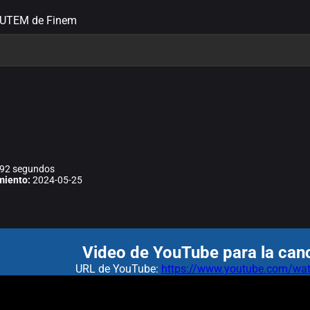
 LUTEM de Finem
M
92 segundos
miento:
2024-05-25
Video de YouTube para la ca
URL de YouTube:
https://www.youtube.com/w