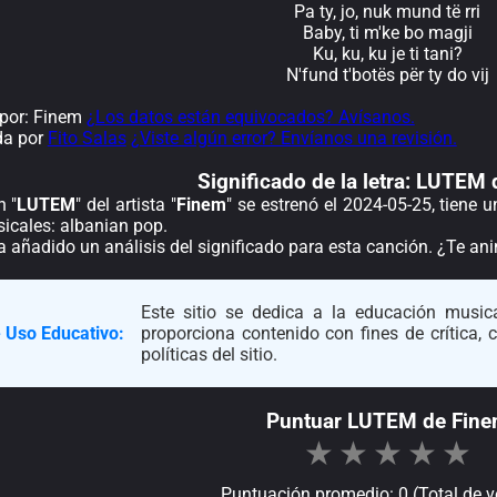
Pa ty, jo, nuk mund të rri
Baby, ti m'ke bo magji
Ku, ku, ku je ti tani?
N'fund t'botës për ty do vij
por: Finem
¿Los datos están equivocados? Avísanos.
da por
Fito Salas
¿Viste algún error? Envíanos una revisión.
Significado de la
letra: LUTEM 
n "
LUTEM
" del artista "
Finem
" se estrenó el 2024-05-25, tiene 
icales: albanian pop.
a añadido un análisis del significado para esta canción. ¿Te a
Este sitio se dedica a la educación musica
 Uso Educativo:
proporciona contenido con fines de crítica,
políticas del sitio.
Puntuar LUTEM de Fin
★
★
★
★
★
Puntuación promedio: 0 (Total de v