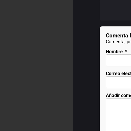
Comenta l
Comenta, pre
Nombre
*
Correo elec
Añadir com