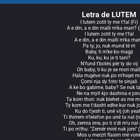
Letra de LUTEM
I lutem zotit ty me t'fal (Fi)
A e din, a e din malli m'ka marr?
I lutem zotit ty me t'fal
A e din, a e din malli m'ka mar
Pa ty, jo, nuk mund të rri
Baby, ti m'ke bo magji
Ku, ku, ku je ti tani?
N'fund t'botës për ty do vij
Oh baby, ti ku je se mori mall
Hala rrugëve nuk po m'hiqet ma
Çomi nja dy foto te sinjali
A ke bo gabime, baby? Se nuk ta
Ne na myti kjo dashnia e jon
Ta kom thon: nuk blehet as me m
Ty kom me t'dasht edhe kur nuk 
Ku do t'jesh ti, unë vij (oh yea
Ti thirrem n'telefon po unë ta nal (n
Oh, zemra ime, po ti s'di m'u nal 
Ti po m'thu: "Zemër mirë nuk jom" 
Mos u merzit flasim më von