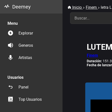
Deemey
Inicio
Finem
letra
Menu
Explorar
LUTE
Generos
Finem
Artistas
Duración:
151.3
Fecha de lanza
Usuarios
Panel
Top Usuarios