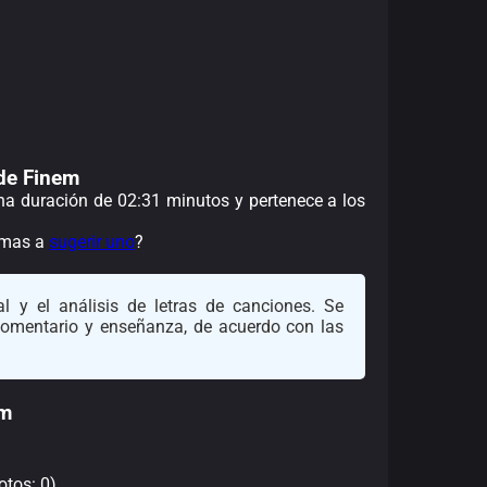
de Finem
una duración de 02:31 minutos y pertenece a los
nimas a
sugerir uno
?
l y el análisis de letras de canciones. Se
 comentario y enseñanza, de acuerdo con las
em
otos: 0)