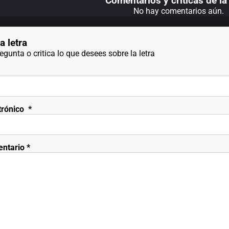
Comentarios y criticas de la 
No hay comentarios aún.
a letra
gunta o critica lo que desees sobre la letra
trónico
*
entario
*