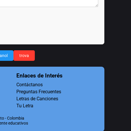
panol
trova
Enlaces de Interés
Contáctanos
Preguntas Frecuentes
Letras de Canciones
Tu Letra
to - Colombia
mente educativos