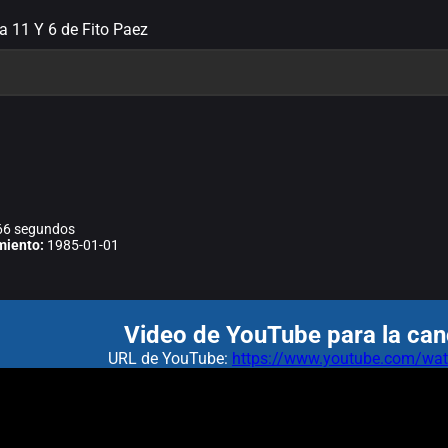
ra 11 Y 6 de Fito Paez
6 segundos
miento:
1985-01-01
Video de YouTube para la can
URL de YouTube:
https://www.youtube.com/w