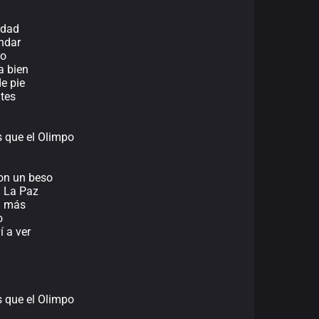
idad
ndar
no
a bien
e pie
ntes
 que el Olimpo
con un beso
n La Paz
a más
o
í a ver
 que el Olimpo