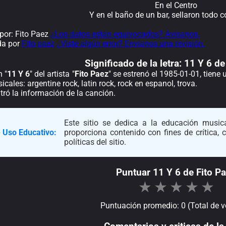
En el Centro
Y en el baño de un bar, sellaron todo 
or: Fito Paez
¿Los datos están equivocados? Avísanos.
da por
Fito paez
¿Viste algún error? Envíanos una revisión.
Significado de la
letra: 11 Y 6 d
 "
11 Y 6
" del artista "
Fito Paez
" se estrenó el 1985-01-01, tiene
cales: argentine rock, latin rock, rock en espanol, trova.
ró la información de la canción.
Este sitio se dedica a la educación musica
 Uso Educativo:
proporciona contenido con fines de crítica,
políticas del sitio.
Puntuar 11 Y 6 de Fito P
★
★
★
★
★
Puntuación promedio: 0 (Total de v