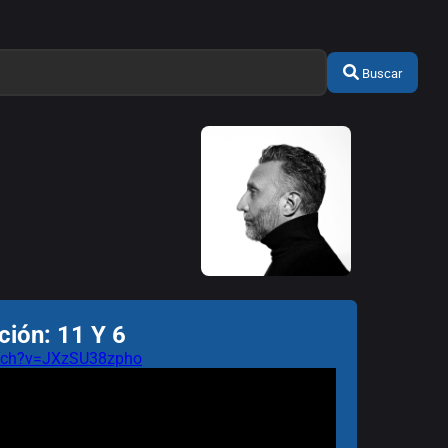
Buscar
ción: 11 Y 6
atch?v=JXzSU38zpho