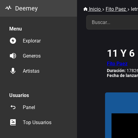
Deemey
Inicio
Fito Paez
let
Menu
Explorar
11 Y 6
Generos
Fito Paez
Duración:
17826
Artistas
Fecha de lanza
Usuarios
Panel
Top Usuarios