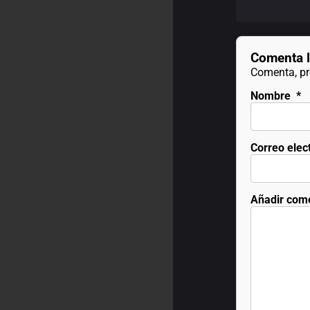
Comenta l
Comenta, pre
Nombre
*
Correo elec
Añadir com