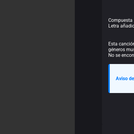
Compuesta p
Letra añadi
Esta canción
géneros musi
No se encont
Aviso de