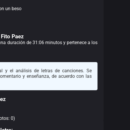
con un beso
e Fito Paez
 una duración de 31:06 minutos y pertenece a los
l y el análisis de letras de canciones. Se
 comentario y enseñanza, de acuerdo con las
aez
otos: 0)