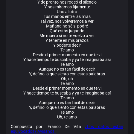
Y de pronto nos rodeó el silencio
Y nos miramos fijamente
Uno al otro
Tus manos entre las mías
Tal vez, nos volveremos a ver
Mañana no sé si podré
Qué estás jugando
Me muero si no te vuelvo a ver
Y tenerte en mis brazos
Y poderte decir
Te amo
Desde el primer momento en que te vi
Y hace tiempo te buscaba y ya te imaginaba así
Te amo
Aunque no es tan fácil de decir
Y, defino lo que siento con estas palabras
Oh, oh
Te amo
Desde el primer momento en que te vi
Y hace tiempo te buscaba y ya te imaginaba así
Te amo
Aunque no es tan fácil de decir
Y, defino lo que siento con estas palabras
Te amo
Uh, te amo
Compuesta por: Franco De Vita
¿Los datos están
equivocados? Avísanos.