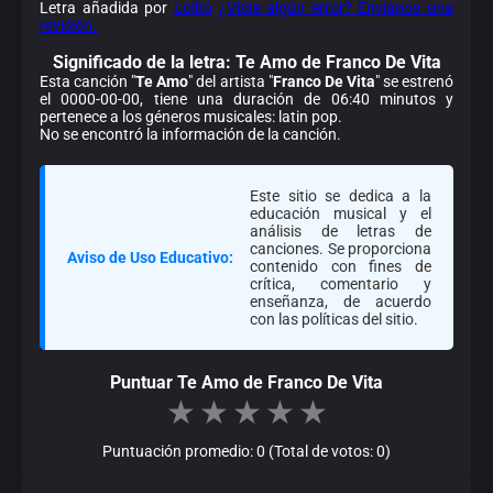
Letra añadida por
Lolito
¿Viste algún error? Envíanos una
revisión.
Significado de la
letra: Te Amo de Franco De Vita
Esta canción "
Te Amo
" del artista "
Franco De Vita
" se estrenó
el 0000-00-00, tiene una duración de 06:40 minutos y
pertenece a los géneros musicales: latin pop.
No se encontró la información de la canción.
Este sitio se dedica a la
educación musical y el
análisis de letras de
canciones. Se proporciona
Aviso de Uso Educativo:
contenido con fines de
crítica, comentario y
enseñanza, de acuerdo
con las políticas del sitio.
Puntuar Te Amo de Franco De Vita
★
★
★
★
★
Puntuación promedio: 0 (Total de votos: 0)