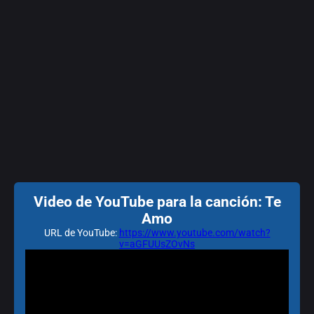
Video de YouTube para la canción: Te
Amo
URL de YouTube:
https://www.youtube.com/watch?
v=aGFUUsZOvNs