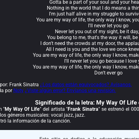
Gotta be a part of your soul and your hear
Nothing in the world that I do means a thi
I'm just half alive in my struggle to survi
You are my way of life, the only way I know, yo
I'll never let you go
Never let you out of my sight, be it day,
You belong to me, that's the way it will, be
I don't need the crowds at my door, the appla
All I need is you and the love we once kne
You are my way of life, the only way I know, mak
I'll never let you go because I love
You are my way of life, the only way I know, mak
Don't ever go
or: Frank Sinatra
¿Los datos están equivocados? Avísanos.
da por
Noty
¿Viste algún error? Envíanos una revisión.
Significado de la
letra: My Way Of Life
n "
My Way Of Life
" del artista "
Frank Sinatra
" se estrenó el 00
los géneros musicales: vocal jazz, jazz.
ró la información de la canción.