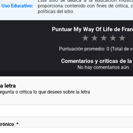
Este sitio se dedica a la educación musica
 Uso Educativo:
proporciona contenido con fines de crítica,
políticas del sitio.
Puntuar My Way Of Life de Fran
★
★
★
★
★
Puntuación promedio: 0 (Total de v
Comentarios y criticas de la 
No hay comentarios aún.
a letra
gunta o critica lo que desees sobre la letra
trónico
*