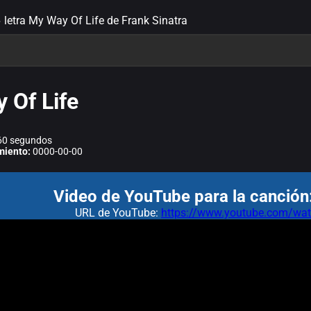
letra My Way Of Life de Frank Sinatra
 Of Life
0 segundos
miento:
0000-00-00
Video de YouTube para la canción
URL de YouTube:
https://www.youtube.com/w