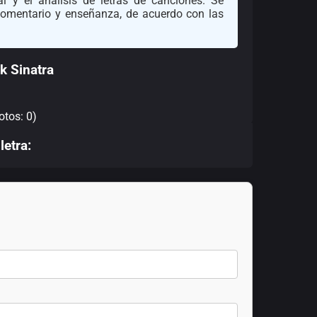
l y el análisis de letras de canciones. Se
 comentario y enseñanza, de acuerdo con las
k Sinatra
otos: 0)
letra: