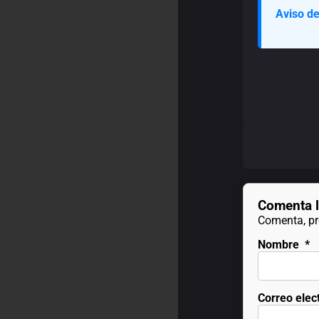
Aviso de
Comenta l
Comenta, pre
Nombre
*
Correo elec