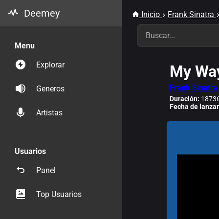
Deemey
Inicio
Frank Sinatra
Menu
Explorar
My Way
Frank Sinatra
Generos
Duración:
18736
Fecha de lanza
Artistas
Usuarios
Panel
Top Usuarios