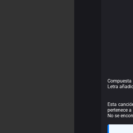
Compuesta p
Letra añadi
Esta canció
pertenece a 
No se encont