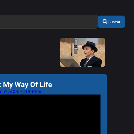
Buscar
: My Way Of Life
atch?v=X3r7GD0R56s