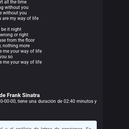
t all the time
ng without you
ve without you
u are my way of life
 be it night
 wrong or right
use from the floor
w, nothing more
e me your way of life
 you so
e me your way of life
 de Frank Sinatra
00-00-00, tiene una duración de 02:40 minutos y