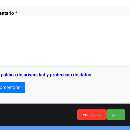
entario
*
a
política de privacidad
y
protección de datos
comentario
vocal jazz
jazz