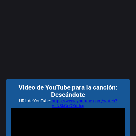
Video de YouTube para la canción:
Deseándote
URL de YouTube:
https://www.youtube.com/watch?
v=N8kGeGXddxg