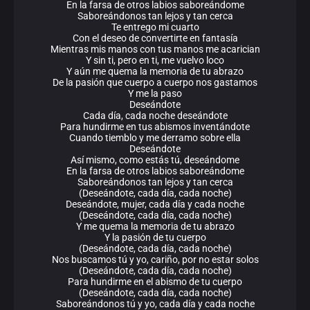
En la farsa de otros labios saboreándome
Saboreándonos tan lejos y tan cerca
Te entrego mi cuarto
Con el deseo de convertirte en fantasía
Mientras mis manos con tus manos me acarician
Y sin ti, pero en ti, me vuelvo loco
Y aún me quema la memoria de tu abrazo
De la pasión que cuerpo a cuerpo nos gastamos
Y me la paso
Deseándote
Cada día, cada noche deseándote
Para hundirme en tus abismos inventándote
Cuando tiemblo y me derramo sobre ella
Deseándote
Así mismo, como estás tú, deseándome
En la farsa de otros labios saboreándome
Saboreándonos tan lejos y tan cerca
(Deseándote, cada día, cada noche)
Deseándote, mujer, cada día y cada noche
(Deseándote, cada día, cada noche)
Y me quema la memoria de tu abrazo
Y la pasión de tu cuerpo
(Deseándote, cada día, cada noche)
Nos buscamos tú y yo, cariño, por no estar solos
(Deseándote, cada día, cada noche)
Para hundirme en el abismo de tu cuerpo
(Deseándote, cada día, cada noche)
Saboreándonos tú y yo, cada día y cada noche