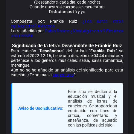
(Deseándote, cada día, cada noche)
Cuando nuestros cuerpos se encuentran
Disfrutamos tú y yo
Compuesta por: Frankie Ruiz
¿Los datos están
equivocados? Avísanos.
Letra añadida por
Pablo Rosero
¿Viste algún error? Envíanos
una revisión.
Significado de la
letra: Deseándote de Frankie Ruiz
Esta canción "
Deseándote
" del artista "
Frankie Ruiz
" se
estrenó el 2022-12-16, tiene una duración de 04:44 minutos y
pertenece a los géneros musicales: salsa, salsa romantica,
merengue.
Aún no se ha añadido un análisis del significado para esta
canción. ¿Te animas a
sugerir uno
?
Este sitio se dedica a la
educación musical y el
análisis de letras de
canciones. Se proporciona
Aviso de Uso Educativo:
contenido con fines de
crítica, comentario y
enseñanza, de acuerdo
con las políticas del sitio.