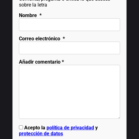
sobre la letra
Nombre
*
Correo electrónico
*
Añadir comentario
*
Acepto la
política de privacidad
y
protección de datos