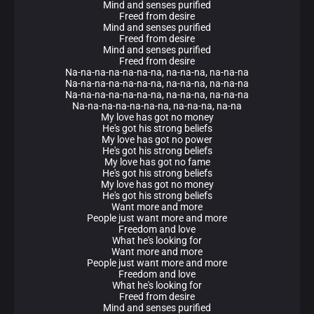
Mind and senses purified
Freed from desire
Mind and senses purified
Freed from desire
Mind and senses purified
Freed from desire
Na-na-na-na-na-na-na, na-na-na, na-na-na
Na-na-na-na-na-na-na, na-na-na, na-na-na
Na-na-na-na-na-na-na, na-na-na, na-na-na
Na-na-na-na-na-na-na, na-na-na, na-na
My love has got no money
He's got his strong beliefs
My love has got no power
He's got his strong beliefs
My love has got no fame
He's got his strong beliefs
My love has got no money
He's got his strong beliefs
Want more and more
People just want more and more
Freedom and love
What he's looking for
Want more and more
People just want more and more
Freedom and love
What he's looking for
Freed from desire
Mind and senses purified