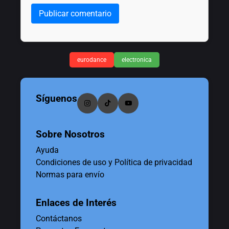
Publicar comentario
eurodance
electronica
Síguenos
Sobre Nosotros
Ayuda
Condiciones de uso y Política de privacidad
Normas para envío
Enlaces de Interés
Contáctanos