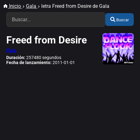
Inicio
Gala
letra Freed from Desire de Gala
Buscar
Freed from Desire
Gala
Duración:
257480 segundos
Fecha de lanzamiento:
2011-01-01