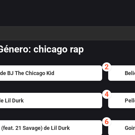
 Género: chicago rap
2
 de BJ The Chicago Kid
Beli
4
e Lil Durk
Pell
6
(feat. 21 Savage) de Lil Durk
Goin