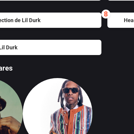
8
ection de Lil Durk
Head
Lil Durk
ares