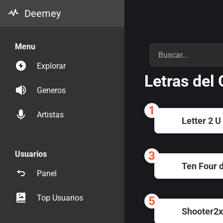
Deemey
Menu
Explorar
Letras del
Generos
1
Artistas
Letter 2 U
3
Usuarios
Ten Four d
Panel
Top Usuarios
5
Shooter2x 