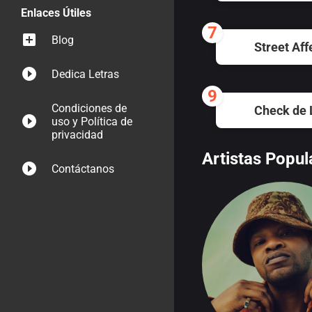
Enlaces Útiles
7
Blog
Street Aff
Dedica Letras
9
Condiciones de
Check de 
uso y Política de
privacidad
Artistas Popul
Contáctanos