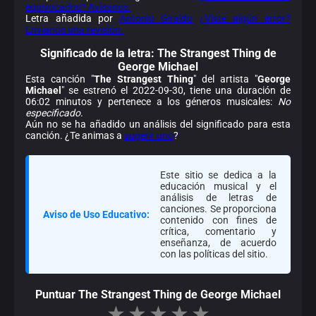
equivocados? Avísanos.
Letra añadida por
Antonio Giraldo
¿Viste algún error?
Envíanos una revisión.
Significado de la
letra: The Strangest Thing de
George Michael
Esta canción "
The Strangest Thing
" del artista "
George
Michael
" se estrenó el 2022-09-30, tiene una duración de
06:02 minutos y pertenece a los géneros musicales:
No
especificado
.
Aún no se ha añadido un análisis del significado para esta
canción. ¿Te animas a
sugerir uno
?
Este sitio se dedica a la
educación musical y el
análisis de letras de
canciones. Se proporciona
Aviso de Uso Educativo:
contenido con fines de
crítica, comentario y
enseñanza, de acuerdo
con las políticas del sitio.
Puntuar The Strangest Thing de George Michael
★
★
★
★
★