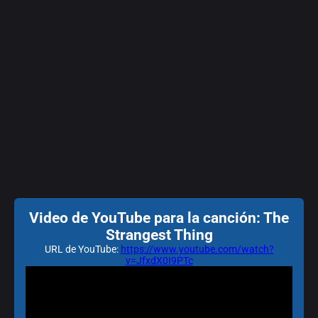
Video de YouTube para la canción: The
Strangest Thing
URL de YouTube:
https://www.youtube.com/watch?
v=JfxdX0I9PTc