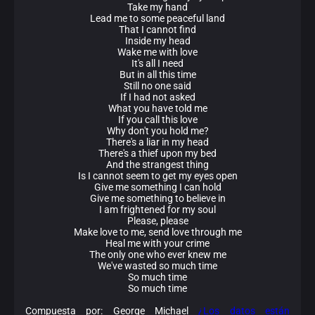
Take my hand
Lead me to some peaceful land
That I cannot find
Inside my head
Wake me with love
It's all I need
But in all this time
Still no one said
If I had not asked
What you have told me
If you call this love
Why don't you hold me?
There's a liar in my head
There's a thief upon my bed
And the strangest thing
Is I cannot seem to get my eyes open
Give me something I can hold
Give me something to believe in
I am frightened for my soul
Please, please
Make love to me, send love through me
Heal me with your crime
The only one who ever knew me
We've wasted so much time
So much time
So much time
Compuesta por: George Michael
¿Los datos están