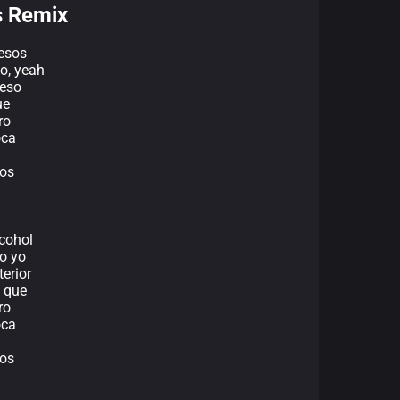
s Remix
besos
o, yeah
reso
ue
ro
oca
mos
cohol
to yo
erior
n que
ro
oca
mos