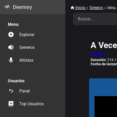
Deemey
Inicio
Greeicy
letra
Menu
Explorar
A Vece
Generos
Greeicy
Duración:
216.1
Artistas
Fecha de lanza
Usuarios
Panel
Top Usuarios