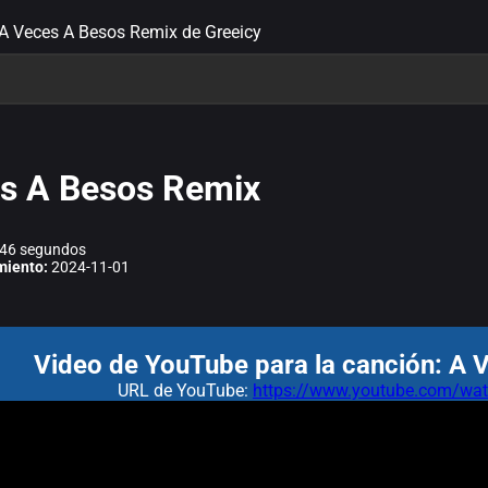
 A Veces A Besos Remix de Greeicy
s A Besos Remix
46 segundos
miento:
2024-11-01
Video de YouTube para la canción: A 
URL de YouTube:
https://www.youtube.com/w