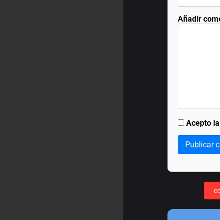
Añadir com
Acepto l
Publicar 
c