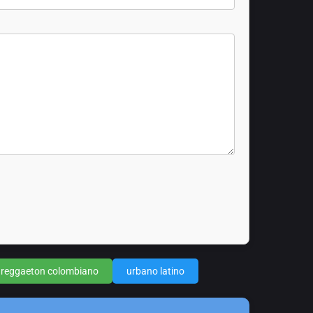
reggaeton colombiano
urbano latino