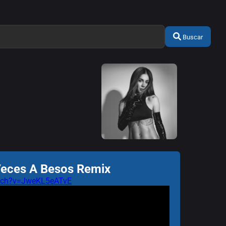
Buscar
Veces A Besos Remix
atch?v=JweKL5eATvE