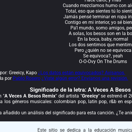
Cuando mezclamos humo con al
Total, eso que sientes tú lo sien
Jamás pensé terminar en ropa int
Contigo en mi interior, yo sé bie
Pa'l mundo, somo amigos, pe
A solas, los besos son en la b
En la boca, baby, normal
Los dos sentimos que menti
Pero ¿quién no se equivoca
Se equivoca?, yeah
O-O-Ovy On The Drums
or: Greeicy, Kapo
¿Los datos están equivocados? Avísanos.
da por
Pablo Rosero
¿Viste algún error? Envíanos una revisión.
Significado de la
letra: A Veces A Besos
n "
A Veces A Besos Remix
" del artista "
Greeicy
" se estrenó el 
 a los géneros musicales: colombian pop, latin pop, r&b en es
a añadido un análisis del significado para esta canción. ¿Te a
Este sitio se dedica a la educación musica