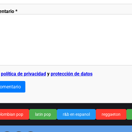
entario
*
a
política de privacidad
y
protección de datos
comentario
olombian pop
latin pop
r&b en espanol
reggaeton