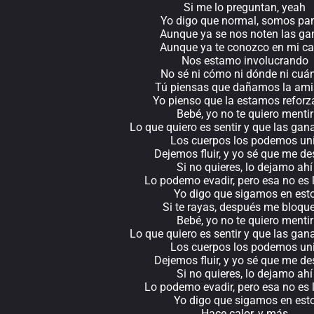
Si me lo preguntan, yeah
Yo digo que normal, somos pa
Aunque ya se nos noten las ga
Aunque ya te conozco en mi c
Nos estamo involucrando
No sé ni cómo ni dónde ni cuá
Tú piensas que dañamos la ami
Yo pienso que la estamos refor
Bebé, yo no te quiero mentir
Lo que quiero es sentir y que las ga
Los cuerpos los podemos uni
Dejemos fluir, y yo sé que me d
Si no quieres, lo dejamo ahí
Lo podemo evadir, pero esa no es 
Yo digo que sigamos en est
Si te rayas, después me bloqu
Bebé, yo no te quiero mentir
Lo que quiero es sentir y que las ga
Los cuerpos los podemos uni
Dejemos fluir, y yo sé que me d
Si no quieres, lo dejamo ahí
Lo podemo evadir, pero esa no es 
Yo digo que sigamos en est
Hace calor, y más