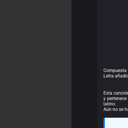
Compuesta p
Letra añadi
Esta canció
y pertenece
latino.
Aún no se h