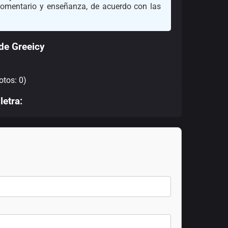
 comentario y enseñanza, de acuerdo con las
de Greeicy
otos: 0)
letra: