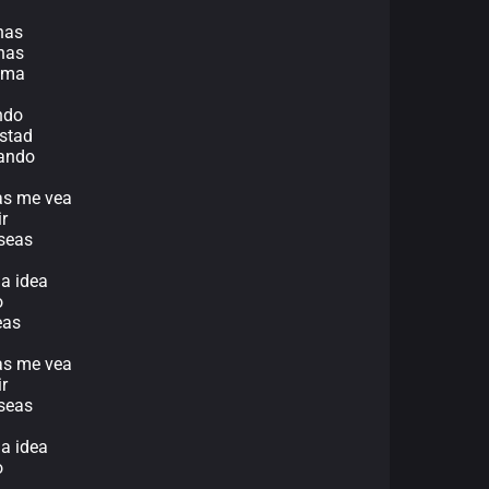
nas
nas
ama
ndo
stad
zando
nas me vea
r
eseas
la idea
o
eas
nas me vea
r
eseas
la idea
o