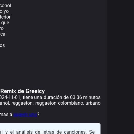
cohol
to yo
erior
n que
ro
oca
mos
 Remix de Greeicy
2024-11-01, tiene una duración de 03:36 minutos
panol, reggaeton, reggaeton colombiano, urbano
nimas a
sugerir uno
?
l y el análisis de letras de canciones. Se