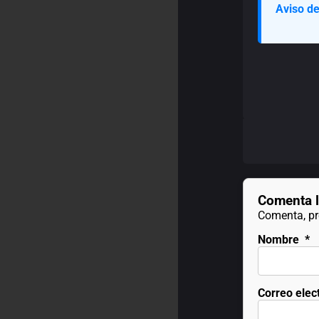
Aviso de
Comenta l
Comenta, pre
Nombre
*
Correo elec