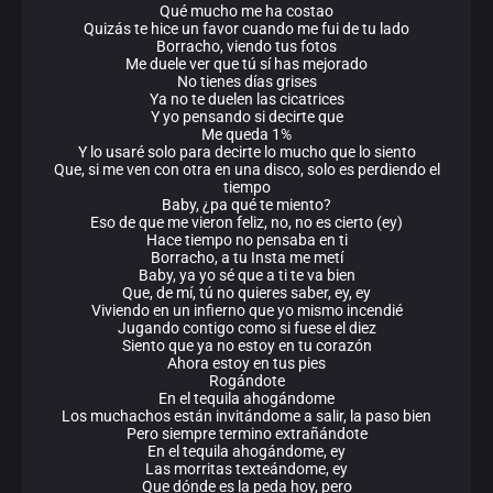
Qué mucho me ha costao
Quizás te hice un favor cuando me fui de tu lado
Borracho, viendo tus fotos
Me duele ver que tú sí has mejorado
No tienes días grises
Ya no te duelen las cicatrices
Y yo pensando si decirte que
Me queda 1%
Y lo usaré solo para decirte lo mucho que lo siento
Que, si me ven con otra en una disco, solo es perdiendo el
tiempo
Baby, ¿pa qué te miento?
Eso de que me vieron feliz, no, no es cierto (ey)
Hace tiempo no pensaba en ti
Borracho, a tu Insta me metí
Baby, ya yo sé que a ti te va bien
Que, de mí, tú no quieres saber, ey, ey
Viviendo en un infierno que yo mismo incendié
Jugando contigo como si fuese el diez
Siento que ya no estoy en tu corazón
Ahora estoy en tus pies
Rogándote
En el tequila ahogándome
Los muchachos están invitándome a salir, la paso bien
Pero siempre termino extrañándote
En el tequila ahogándome, ey
Las morritas texteándome, ey
Que dónde es la peda hoy, pero