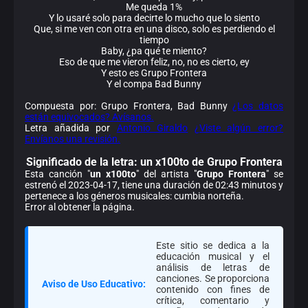
Me queda 1%
Y lo usaré solo para decirte lo mucho que lo siento
Que, si me ven con otra en una disco, solo es perdiendo el
tiempo
Baby, ¿pa qué te miento?
Eso de que me vieron feliz, no, no es cierto, ey
Y esto es Grupo Frontera
Y el compa Bad Bunny
Compuesta por: Grupo Frontera, Bad Bunny
¿Los datos
están equivocados? Avísanos.
Letra añadida por
Antonio Giraldo
¿Viste algún error?
Envíanos una revisión.
Significado de la
letra: un x100to de Grupo Frontera
Esta canción "
un x100to
" del artista "
Grupo Frontera
" se
estrenó el 2023-04-17, tiene una duración de 02:43 minutos y
pertenece a los géneros musicales: cumbia norteña.
Error al obtener la página.
Este sitio se dedica a la
educación musical y el
análisis de letras de
canciones. Se proporciona
Aviso de Uso Educativo:
contenido con fines de
crítica, comentario y