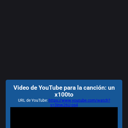
Video de YouTube para la canción: un
x100to
URL de YouTube:
https://www.youtube.com/watch?
v=3inw26U-os4