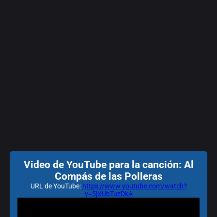
Video de YouTube para la canción: Al
Compás de las Polleras
URL de YouTube:
https://www.youtube.com/watch?
v=5jXUbTuzDkA