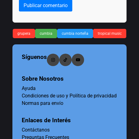
Publicar comentario
grupera
cumbia
cumbia norteña
tropical music
Síguenos
Sobre Nosotros
Ayuda
Condiciones de uso y Política de privacidad
Normas para envío
Enlaces de Interés
Contáctanos
Preguntas Frecuentes