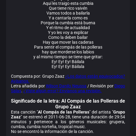
Aquí les traigo esta cumbia
Que tiene rico vaivén
Vamos todos a bailarla
Y a cantarla como es
Porque la cumbia está buena
Y el ritmo de actualidad
Y yo les voy a explicar
Como la deben bailar
Hay que mover las caderas
Para sentir el compás de las polleras
hay que morderse los labios
y al mismo tiempo se tiene que gritar:
Ey! Ey! Ey! Báilala
Ey! Ey! Ey! Báilala
Compuesta por: Grupo Zaaz
¿Los datos están equivocados?
Avísanos.
Letra añadida por
Wilson Danilo Neussa
/ Revisión por
Diego
Salas
.
¿Viste algún error? Envíanos una revisión.
Significado de la
letra: Al Compás de las Polleras de
Grupo Zaaz
Esta canción "
Al Compás de las Polleras
" del artista "
Grupo
Zaaz
" se estrenó el 2011-06-28, tiene una duración de 29:54
minutos y pertenece a los géneros musicales: grupera,
cumbia, cumbia norteña, tropical music.
No se encontró la información de la canción.