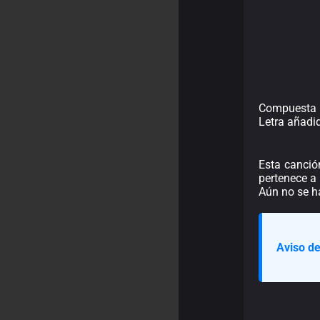
Compuesta 
Letra añadi
Esta canció
pertenece a
Aún no se h
Aviso de