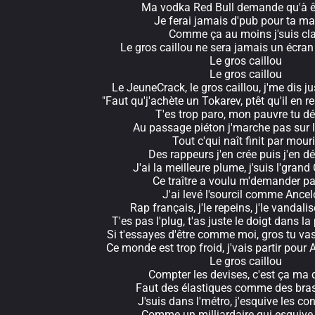
Ma vodka Red Bull demande qu'à ê
Je ferai jamais d'pub pour ta m
Comme ça au moins j'suis cla
Le gros caillou ne sera jamais un écran 
Le gros caillou
Le gros caillou
Le JeuneCrack, le gros caillou, j'me dis j
"Faut qu'j'achète un Tokarev, ptêt qu'il en re
T'es trop paro, mon pauvre tu dé
Au passage piéton j'marche pas sur l
Tout c'qui naît finit par mouri
Des rappeurs j'en crée puis j'en d
J'ai la meilleure plume, j'suis l'gran
Ce traître a voulu m'demander p
J'ai levé l'sourcil comme Ancelo
Rap français, j'le repeins, j'le vandali
T'es pas l'plug, t'as juste le doigt dans la
Si t'essayes d'être comme moi, gros tu vas
Ce monde est trop froid, j'vais partir pour 
Le gros caillou
Compter les devises, c'est ça ma 
Faut des élastiques comme des bras
J'suis dans l'métro, j'esquive les co
Comme un milliardaire qui esquive 