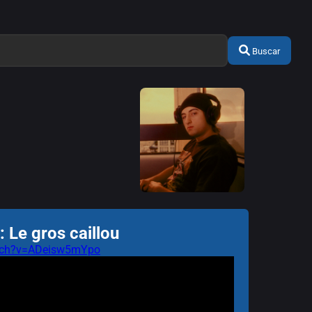
Buscar
 Le gros caillou
atch?v=ADeisw5mYpo