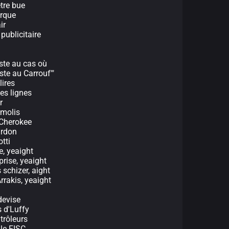
tre bue
arque
ir
publicitaire
uste au cas où
ste au Carrouf'"
lires
es lignes
r
émolis
d Cherokee
ardon
tti
se, yeaight
 prise, yeaight
 schizer, aight
Arrakis, yeaight
devise
 d'Luffy
ntrôleurs
le FISC