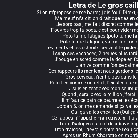
Letra de Le gros cail
Si on m'propose de me barrer, j'dis "oui" Direk
Ma meuf m'a dit, on dirait que t'es en
Je sors pas j'me fait discret comme l
T'ouvres trop ta boca, c'est pour vider m
Poto tu me fatigues (poto tu me fa
Poto tu me fatigues, va me tirer un 
Les meufs et les schmits peuvent te pister 
Il snap ses vacances, 2 heures plus tard
J'bouge en scred comme la dope en fo
J'arrive comme "on se calme
Ces rappeurs ils mentent nous gardons le
Gros cerveau, j'rentre pas dans le
Poto t'es comme un reflet, t'existes que s
J'suis en feat avec mon seum b
Quand j'serai avec le million j'ferai 
Il m'faut ce pain ce beurre et les éc
Jordan 5, on me demande si ça va les
Oui ça va les chevilles (Oui ça 
Ce rappeur j'l'appelle Frankenstein, il a v'
Trop d'salopes qui ont déjà bavé trop
Trop d'alcool, j'devrais boire de l'eau 
Après un Rhum Charrette on m'arrê