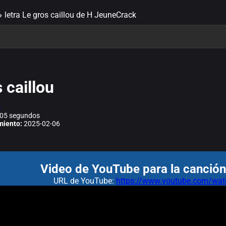
letra Le gros caillou de H JeuneCrack
 caillou
k
05 segundos
miento:
2025-02-06
Video de YouTube para la canción:
URL de YouTube:
https://www.youtube.com/w