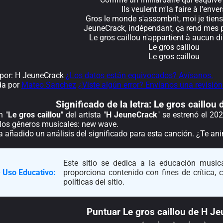
Ils veulent m'la faire à l'enver
Gros le monde s'assombrit, moi je tiens
JeuneCrack, indépendant, ça rend mes p
Le gros caillou n'appartient à aucun 
Le gros caillou
Le gros caillou
por: H JeuneCrack
¿Los datos están equivocados? Avísanos.
da por
Mateo Sanchez
¿Viste algún error? Envíanos una revisión
Significado de la
letra: Le gros caillo
n "
Le gros caillou
" del artista "
H JeuneCrack
" se estrenó el 20
 los géneros musicales: new wave.
a añadido un análisis del significado para esta canción. ¿Te a
Este sitio se dedica a la educación musica
 Uso Educativo:
proporciona contenido con fines de crítica,
políticas del sitio.
Puntuar Le gros caillou de H J