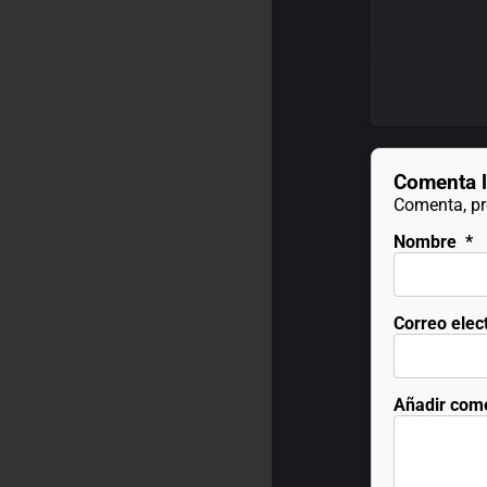
Comenta l
Comenta, pre
Nombre
*
Correo elec
Añadir com