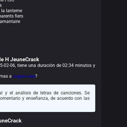
s
 la lanterne
arents fiers
diamantaire
.
u de H JeuneCrack
25-02-06, tiene una duración de 02:34 minutos y
nimas a
sugerir uno
?
l y el análisis de letras de canciones. Se
 comentario y enseñanza, de acuerdo con las
euneCrack