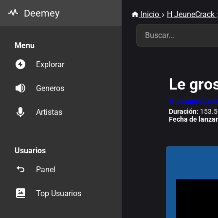
Deemey
Inicio
H JeuneCrack
Menu
Explorar
Le gros
Generos
H JeuneCrac
Duración:
153.5
Artistas
Fecha de lanza
Usuarios
Panel
Top Usuarios