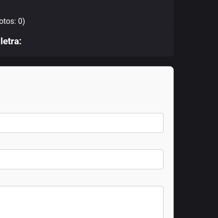
otos: 0)
letra: