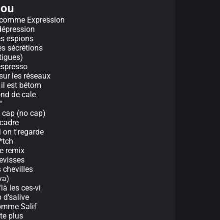
lou
t, comme Expression
 dépression
es espions
es sécrétions
tigues)
espresso
sur les réseaux
 il est bétom
nd de cale
"
 cap (no cap)
 cadre
i on t'regarde
*tch
le remix
revisses
 chevilles
va)
là les ces-vi
 d'salive
comme Salif
te plus