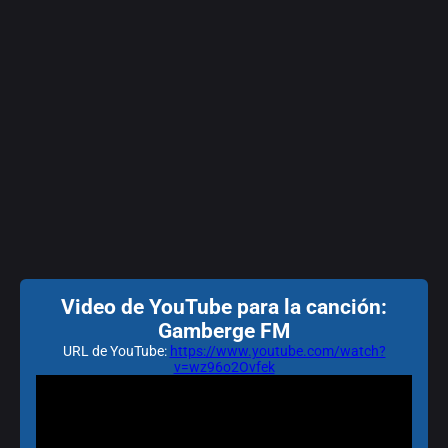
Video de YouTube para la canción:
Gamberge FM
URL de YouTube:
https://www.youtube.com/watch?
v=wz96o2Ovfek