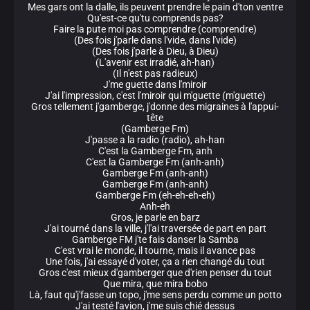
Mes gars ont la dalle, ils peuvent prendre le pain d'ton ventre
Qu'est-ce qu'tu comprends pas?
Faire la pute moi pas comprendre (comprendre)
(Des fois j'parle dans l'vide, dans l'vide)
(Des fois j'parle à Dieu, à Dieu)
(L'avenir est irradié, ah-han)
(Il n'est pas radieux)
J'me guette dans l'miroir
J'ai l'impression, c'est l'miroir qui m'guette (m'guette)
Gros tellement j'gamberge, j'donne des migraines à l'appui-
tête
(Gamberge Fm)
J'passe a la radio (radio), ah-han
C'est la Gamberge Fm, anh
C'est la Gamberge Fm (anh-anh)
Gamberge Fm (anh-anh)
Gamberge Fm (anh-anh)
Gamberge Fm (eh-eh-eh-eh)
Anh-eh
Gros, je parle en barz
J'ai tourné dans la ville, j'l'ai traversée de part en part
Gamberge FM j'te fais danser la Samba
C'est vrai le monde, il tourne, mais il avance pas
Une fois, j'ai essayé d'voter, ça a rien changé du tout
Gros c'est mieux d'gamberger que d'rien penser du tout
Que mira, que mira bobo
Là, faut qu'j'fasse un topo, j'me sens perdu comme un potto
J'ai testé l'avion, j'me suis chié dessus