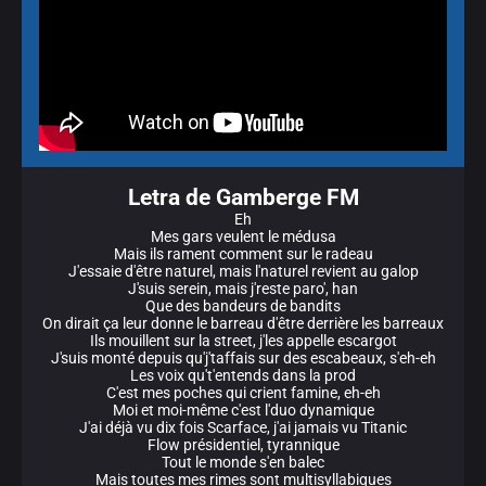
Letra de Gamberge FM
Eh
Mes gars veulent le médusa
Mais ils rament comment sur le radeau
J'essaie d'être naturel, mais l'naturel revient au galop
J'suis serein, mais j'reste paro', han
Que des bandeurs de bandits
On dirait ça leur donne le barreau d'être derrière les barreaux
Ils mouillent sur la street, j'les appelle escargot
J'suis monté depuis qu'j'taffais sur des escabeaux, s'eh-eh
Les voix qu't'entends dans la prod
C'est mes poches qui crient famine, eh-eh
Moi et moi-même c'est l'duo dynamique
J'ai déjà vu dix fois Scarface, j'ai jamais vu Titanic
Flow présidentiel, tyrannique
Tout le monde s'en balec
Mais toutes mes rimes sont multisyllabiques