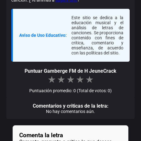
Este sitio se dedica a la
educación musical y el
análisis de letras de
canciones. Se proporciona
Aviso de Uso Educativo:
contenido con fines de
crítica, comentario y
enseñanza, de acuerdo
con las políticas del sitio.
Puntuar Gamberge FM de H JeuneCrack
★
★
★
★
★
Puntuación promedio: 0 (Total de votos: 0)
Comentarios y criticas de la letra:
No hay comentarios aún.
Comenta la letra