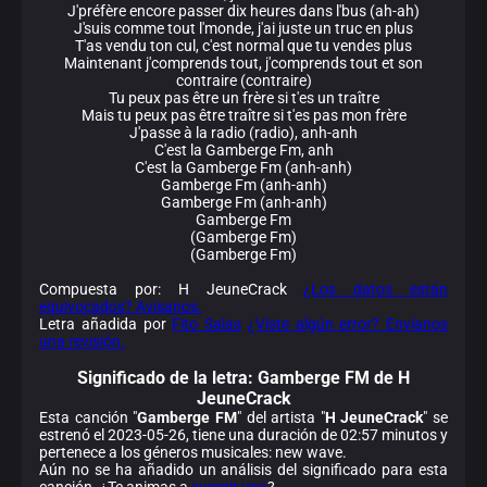
J'préfère encore passer dix heures dans l'bus (ah-ah)
J'suis comme tout l'monde, j'ai juste un truc en plus
T'as vendu ton cul, c'est normal que tu vendes plus
Maintenant j'comprends tout, j'comprends tout et son
contraire (contraire)
Tu peux pas être un frère si t'es un traître
Mais tu peux pas être traître si t'es pas mon frère
J'passe à la radio (radio), anh-anh
C'est la Gamberge Fm, anh
C'est la Gamberge Fm (anh-anh)
Gamberge Fm (anh-anh)
Gamberge Fm (anh-anh)
Gamberge Fm
(Gamberge Fm)
(Gamberge Fm)
Compuesta por: H JeuneCrack
¿Los datos están
equivocados? Avísanos.
Letra añadida por
Fito Salas
¿Viste algún error? Envíanos
una revisión.
Significado de la
letra: Gamberge FM de H
JeuneCrack
Esta canción "
Gamberge FM
" del artista "
H JeuneCrack
" se
estrenó el 2023-05-26, tiene una duración de 02:57 minutos y
pertenece a los géneros musicales: new wave.
Aún no se ha añadido un análisis del significado para esta
canción. ¿Te animas a
sugerir uno
?