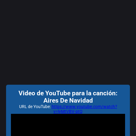
Video de YouTube para la canción:
Aires De Navidad
URL de YouTube:
https://www.youtube.com/watch?
v=lyMtVBV-ptQ