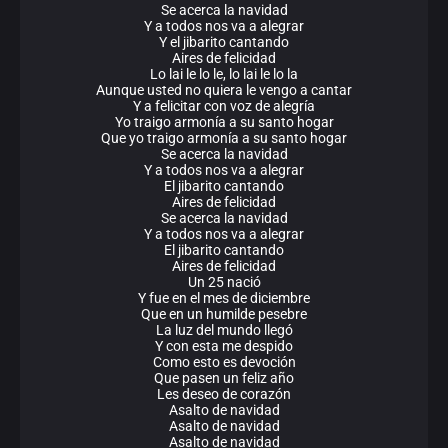
Se acerca la navidad
Y a todos nos va a alegrar
Y el jibarito cantando
Aires de felicidad
Lo lai le lo le, lo lai le lo la
Aunque usted no quiera le vengo a cantar
Y a felicitar con voz de alegría
Yo traigo armonía a su santo hogar
Que yo traigo armonía a su santo hogar
Se acerca la navidad
Y a todos nos va a alegrar
El jibarito cantando
Aires de felicidad
Se acerca la navidad
Y a todos nos va a alegrar
El jibarito cantando
Aires de felicidad
Un 25 nació
Y fue en el mes de diciembre
Que en un humilde pesebre
La luz del mundo llegó
Y con esta me despido
Como esto es devoción
Que pasen un feliz año
Les deseo de corazón
Asalto de navidad
Asalto de navidad
Asalto de navidad