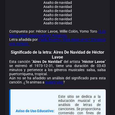
Asalto de navidad
Asalto de navidad
Asalto de navidad
Asalto de navidad
Asalto de navidad
Asalto de navidad
Compuesta por: Héctor Lavoe, Willie Colón, Yomo Toro
¿Los
datos están equivocados? Avísanos.
Letra añadida por
Pablo Rosero
¿Viste algún error? Envíanos
una revisión.
Significado de la
letra: Aires De Navidad de Héctor
Lavoe
Esta canción "
Aires De Navidad
" del artista "
Héctor Lavoe
"
se estrenó el 1973-12-31, tiene una duración de 03:43
minutos y pertenece a los géneros musicales: salsa, salsa
puertorriquena, tropical.
Aún no se ha añadido un análisis del significado para esta
canción. ¿Te animas a
sugerir uno
?
Este sitio se dedica a la
educación musical y el
análisis de letras de
canciones. Se proporciona
Aviso de Uso Educativo:
contenido con fines de