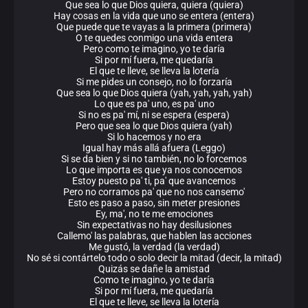
Que sea lo que Dios quiera, quiera (quiera)
Hay cosas en la vida que uno se entera (entera)
Que puede que te vayas a la primera (primera)
O te quedes conmigo una vida entera
Pero como te imagino, yo te daría
Si por mí fuera, me quedaría
El que te lleve, se lleva la lotería
Si me pides un consejo, no lo forzaría
Que sea lo que Dios quiera (yah, yah, yah, yah)
Lo que es pa' uno, es pa' uno
Si no es pa' mí, ni se espera (espera)
Pero que sea lo que Dios quiera (yah)
Si lo hacemos y no era
Igual hay más allá afuera (Leggo)
Si se da bien y si no también, no lo forcemos
Lo que importa es que ya nos conocemos
Estoy puesto pa' ti, pa' que avancemos
Pero no corramos pa' que no nos cansemo'
Esto es paso a paso, sin meter presiones
Ey, ma', no te me emociones
Sin expectativas no hay desilusiones
Callemo' las palabras, que hablen las acciones
Me gustó, la verdad (la verdad)
No sé si contártelo todo o solo decir la mitad (decir, la mitad)
Quizás se dañe la amistad
Como te imagino, yo te daría
Si por mí fuera, me quedaría
El que te lleve, se lleva la lotería