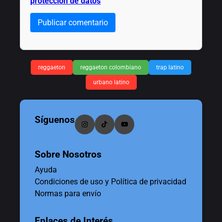
protección de datos
Publicar comentario
reggaeton
reggaeton colombiano
trap latino
urbano latino
Síguenos
Sobre Nosotros
Ayuda
Condiciones de uso y Política de privacidad
Normas para envío
Enlaces de Interés