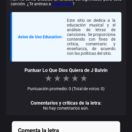
canción. ¿Te animas a
sugerir uno
?
Este sitio se dedica a la
educación musical y el
análisis de letras de
canciones. Se proporciona
Aviso de Uso Educativo:
contenido con fines de
crítica, comentario y
enseñanza, de acuerdo
con las políticas del sitio.
Puntuar Lo Que Dios Quiera de J Balvin
★
★
★
★
★
Puntuación promedio: 0 (Total de votos: 0)
Comentarios y criticas de la letra:
No hay comentarios aún.
Comenta la letra