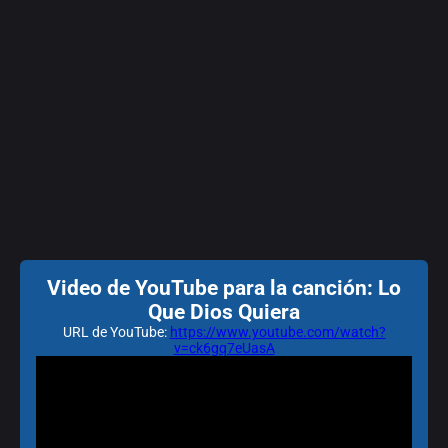
Video de YouTube para la canción: Lo
Que Dios Quiera
URL de YouTube:
https://www.youtube.com/watch?
v=ck6gq7eUasA