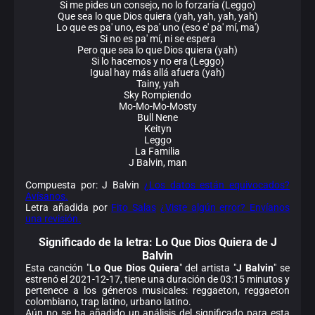
Si me pides un consejo, no lo forzaría (Leggo)
Que sea lo que Dios quiera (yah, yah, yah, yah)
Lo que es pa' uno, es pa' uno (eso e' pa' mí, ma')
Si no es pa' mí, ni se espera
Pero que sea lo que Dios quiera (yah)
Si lo hacemos y no era (Leggo)
Igual hay más allá afuera (yah)
Tainy, yah
Sky Rompiendo
Mo-Mo-Mo-Mosty
Bull Nene
Keityn
Leggo
La Familia
J Balvin, man
Compuesta por: J Balvin
¿Los datos están equivocados?
Avísanos.
Letra añadida por
Fito Salas
¿Viste algún error? Envíanos
una revisión.
Significado de la
letra: Lo Que Dios Quiera de J
Balvin
Esta canción "
Lo Que Dios Quiera
" del artista "
J Balvin
" se
estrenó el 2021-12-17, tiene una duración de 03:15 minutos y
pertenece a los géneros musicales: reggaeton, reggaeton
colombiano, trap latino, urbano latino.
Aún no se ha añadido un análisis del significado para esta