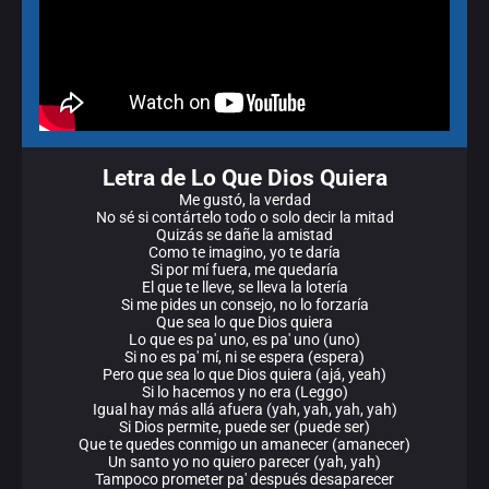
Letra de Lo Que Dios Quiera
Me gustó, la verdad
No sé si contártelo todo o solo decir la mitad
Quizás se dañe la amistad
Como te imagino, yo te daría
Si por mí fuera, me quedaría
El que te lleve, se lleva la lotería
Si me pides un consejo, no lo forzaría
Que sea lo que Dios quiera
Lo que es pa' uno, es pa' uno (uno)
Si no es pa' mí, ni se espera (espera)
Pero que sea lo que Dios quiera (ajá, yeah)
Si lo hacemos y no era (Leggo)
Igual hay más allá afuera (yah, yah, yah, yah)
Si Dios permite, puede ser (puede ser)
Que te quedes conmigo un amanecer (amanecer)
Un santo yo no quiero parecer (yah, yah)
Tampoco prometer pa' después desaparecer