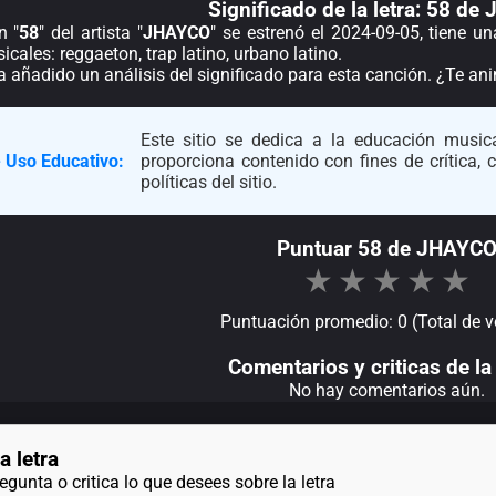
Significado de la
letra: 58 de
n "
58
" del artista "
JHAYCO
" se estrenó el 2024-09-05, tiene u
cales: reggaeton, trap latino, urbano latino.
a añadido un análisis del significado para esta canción. ¿Te a
Este sitio se dedica a la educación musica
 Uso Educativo:
proporciona contenido con fines de crítica,
políticas del sitio.
Puntuar 58 de JHAYC
★
★
★
★
★
Puntuación promedio: 0 (Total de v
Comentarios y criticas de la 
No hay comentarios aún.
a letra
gunta o critica lo que desees sobre la letra