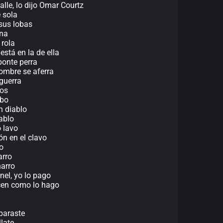
lle, lo dijo Omar Courtz
e sola
sus lobas
ona
 rola
está en la de ella
ponte perra
ombre se aferra
guerra
vos
abo
n diablo
ablo
o lavo
ón en el clavo
ro
arro
harro
nel, yo lo pago
acen como lo hago
paraste
llate