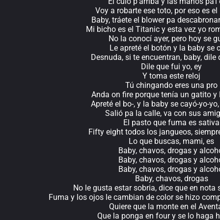
El culo p'arriba y las manos pa'l 
Voy a robarte ese toto, por eso es e
Baby, tráete el blower pa descabronar
Mi bicho es el Titanic y esta vez yo ro
No la conocí ayer, pero hoy se 
Le apreté el botón y la baby se 
Desnuda, si te encuentran, baby, dile 
Dile que fui yo, ey
Y toma este reloj
Tú chingando eres una pro
Anda on fire porque tenía un gatito y le
Apreté el bo-, y la baby se cayó-yo-yo
Salió pa la calle, va con sus amig
El pasto que fuma es sativa
Fifty eight todos los jangueos, siempre
Lo que buscas, mami, es
Baby, chavos, drogas y alcoh
Baby, chavos, drogas y alcoh
Baby, chavos, drogas y alcoh
Baby, chavos, drogas
No le gusta estar sobria, dice que en nota 
Fuma y los ojos le cambian de color se hizo compl
Quiere que la monte en el Avent
Que la ponga en four y se lo haga 