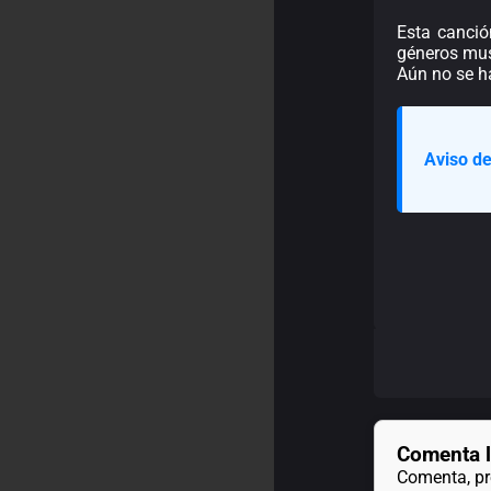
Esta canció
géneros musi
Aún no se h
Aviso de
Comenta l
Comenta, pre