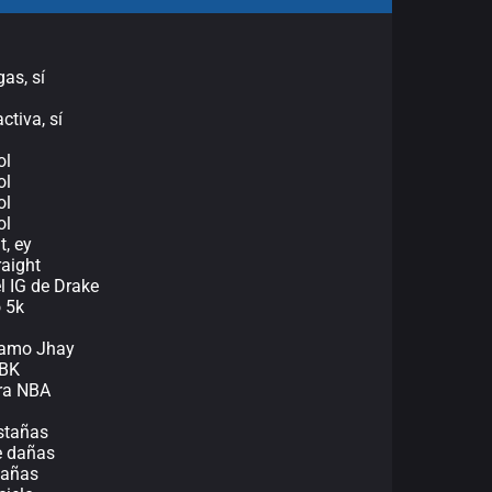
gas, sí
ctiva, sí
ol
ol
ol
ol
t, ey
raight
l IG de Drake
o 5k
llamo Jhay
 BK
era NBA
stañas
e dañas
bañas