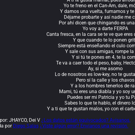
Yo te freno en el Can-Am, dale, m
Y damos una vuelta, fumamos y te 
Déjame probarte y así nadie me 
Por ahí dicen que chingando es una
Yo voy a darte FERPA
Canta fresca, en la cara se te ve que eres
Y que cuando te lo ponen gri
Siempre está enseñando el culo com
Y sale con sus amigas, rompe la 
Y si tú te pones en 4, te la co
Te va a caer todo el peso, baby, Hec
Ay, si me asomo
Lo de nosotros es low-key, no te gust
Pero sí la calle y los chavos
Y a los hombres tenerlos de r
Mami, tú eres una diabla y yo soy u
Puedes ser mi Patricia y yo tu P
Sabes lo que te hablo, el dinero l
Y a ti que te gustan malos, yo con el carb
por: JHAYCO, Dei V
¿Los datos están equivocados? Avísanos.
da por
Diego Salas
¿Viste algún error? Envíanos una revisión.