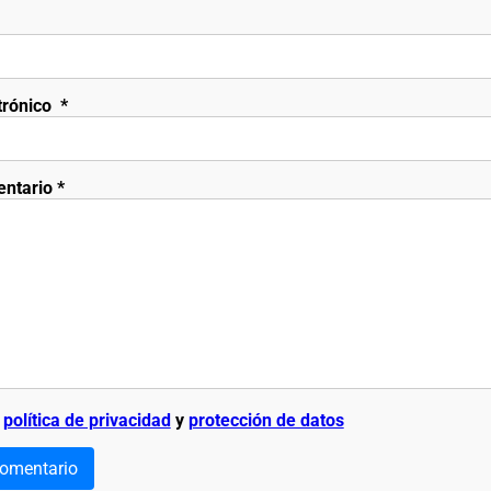
trónico
*
entario
*
a
política de privacidad
y
protección de datos
comentario