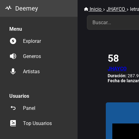
Deemey
Inicio
JHAYCO
let
Menu
Explorar
58
Generos
JHAYCO
Artistas
Duración:
287.9
Fecha de lanza
Usuarios
Panel
Top Usuarios