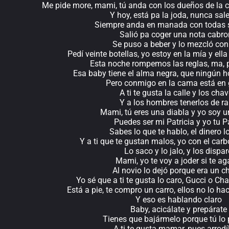
Me pide more, mami, tú anda con los dueños de la ca
Y hoy, está pa la joda, nunca sal
Siempre anda en manada con todas 
Salió pa coger una nota cabr
Se puso a beber y lo mezcló con
Pedí veinte botellas, yo estoy en la mía y ella 
Esta noche rompemos las reglas, ma, 
Esa baby tiene el alma negra, que ningún h
Pero conmigo en la cama está en 
A ti te gusta la calle y los cha
Y a los hombres tenerlos de r
Mami, tú eres una diabla y yo soy u
Puedes ser mi Patricia y yo tu P
Sabes lo que te hablo, el dinero l
Y a ti que te gustan malos, yo con el carb
Lo saco y lo jalo, y los dispa
Mami, yo te voy a joder si te ag
Al novio lo dejó porque era un c
Yo sé que a ti te gusta lo caro, Gucci o Cha
Está a pie, te compro un carro, ellos no lo h
Y eso es hablando claro
Baby, acicálate y prepárate
Tienes que bajármelo porque tú lo 
A ti te gusta mamar, pues arrodí