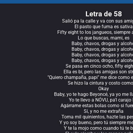
Letra de 58
Salió pa la calle y va con sus ami
El pasto que fuma es sativa
Fifty eight to los jangueos, siempre a
Lo que buscas, mami, es
Baby, chavos, drogas y alcoh
Baby, chavos, drogas y alcoh
Baby, chavos, drogas y alcoh
Baby, chavos, drogas y alcoh
Se pasa en cinco ocho, fifty eigh
Ella es bi, pero las amigas son st
"Quiero champaña, papi" me dice como e
Se hizo la cintura y costo com
Okay
Baby, yo te hago Beyoncé, ya yo me 
Yo te llevo a NÓVU, pa'l carajo
Agárrame estas bolas como si fu
Sí, y no me extraña
Toma mil quinientos, hazte las pe
Y yo soy bueno, pero tú siempre m
Y te la mojo como cuando tú te 