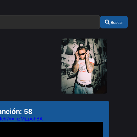
Buscar
anción: 58
tch?v=-nzMj_poFBA