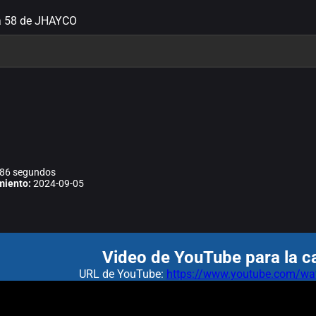
ra 58 de JHAYCO
86 segundos
miento:
2024-09-05
Video de YouTube para la c
URL de YouTube:
https://www.youtube.com/wa