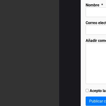
Nombre
*
Correo elec
Añadir com
Acepto l
Publicar 