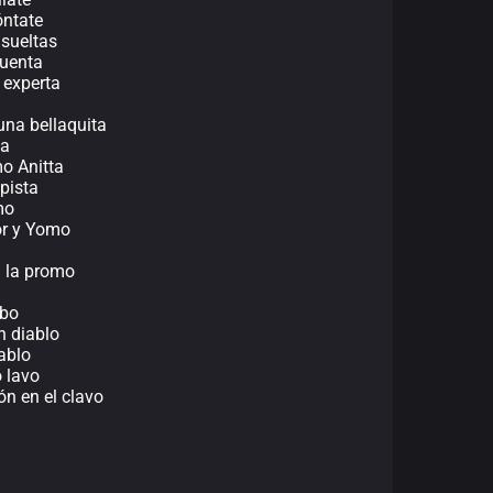
óntate
sueltas
cuenta
 experta
 una bellaquita
ta
o Anitta
pista
mo
tor y Yomo
a la promo
abo
n diablo
ablo
o lavo
ón en el clavo