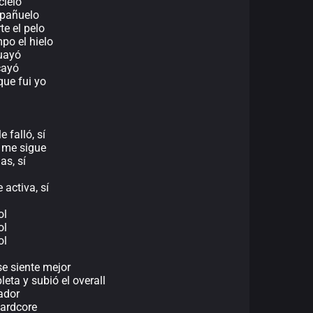
cielo
l pañuelo
te el pelo
mpo el hielo
guayó
cayó
que fui yo
 falló, sí
, me sigue
as, sí
 activa, sí
ol
ol
ol
se siente mejor
eta y subió el overall
ador
hardcore