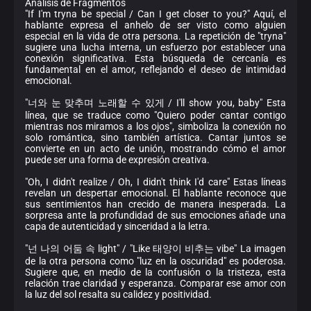
Análisis de Fragmentos
"If I'm tryna be special / Can I get closer to you?" Aquí, el
hablante expresa el anhelo de ser visto como alguien
especial en la vida de otra persona. La repetición de "tryna"
sugiere una lucha interna, un esfuerzo por establecer una
conexión significativa. Esta búsqueda de cercanía es
fundamental en el amor, reflejando el deseo de intimidad
emocional.
"너와 눈 맞추며 노래할 수 있게 / I'll show you, baby" Esta
línea, que se traduce como "Quiero poder cantar contigo
mientras nos miramos a los ojos", simboliza la conexión no
solo romántica, sino también artística. Cantar juntos se
convierte en un acto de unión, mostrando cómo el amor
puede ser una forma de expresión creativa.
"Oh, I didn't realize / Oh, I didn't think I'd care" Estas líneas
revelan un despertar emocional. El hablante reconoce que
sus sentimientos han crecido de manera inesperada. La
sorpresa ante la profundidad de sus emociones añade una
capa de autenticidad y sinceridad a la letra.
"넌 나의 어둠 속 light" / "Like 태양이 비추는 vibe" La imagen
de la otra persona como "luz en la oscuridad" es poderosa.
Sugiere que, en medio de la confusión o la tristeza, esta
relación trae claridad y esperanza. Comparar ese amor con
la luz del sol resalta su calidez y positividad.