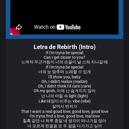
Letra de Rebirth (Intro)
If I'm tryna be special
Can I get closer to you?
느껴져 두근거림이 너의 손끝이 날 스쳐 지나갈 때
If I'm tryna be special
너와 눈 맞추며 노래할 수 있게
I'll show you, baby
Oh, I didn't realize (realize)
Oh, I didn't think I'd care (care)
Oh my gosh, 이제 난 숨겨지지 않아
넌 나의 어둠 속 light (light)
Like 태양이 비추는 vibe (vibe)
살며시 번져가
That I want a real good love, good love, good love
I'm tryna find a love, good love, real love
칠흑 같던 나 하루 종일 네 생각이 떠나가질 않아
너 모르게 한걸음 또 두 걸음 다가가고 싶어