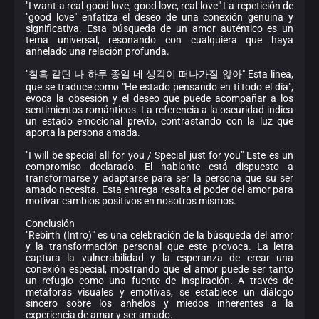
"I want a real good love, good love, real love" La repetición de
"good love" enfatiza el deseo de una conexión genuina y
significativa. Esta búsqueda de un amor auténtico es un
tema universal, resonando con cualquiera que haya
anhelado una relación profunda.
"칠흑 같던 나 하루 종일 네 생각이 떠나가질 않아" Esta línea,
que se traduce como "He estado pensando en ti todo el día",
evoca la obsesión y el deseo que puede acompañar a los
sentimientos románticos. La referencia a la oscuridad indica
un estado emocional previo, contrastando con la luz que
aporta la persona amada.
"I will be special all for you / Special just for you" Este es un
compromiso declarado. El hablante está dispuesto a
transformarse y adaptarse para ser la persona que su ser
amado necesita. Esta entrega resalta el poder del amor para
motivar cambios positivos en nosotros mismos.
Conclusión
"Rebirth (Intro)" es una celebración de la búsqueda del amor
y la transformación personal que este provoca. La letra
captura la vulnerabilidad y la esperanza de crear una
conexión especial, mostrando que el amor puede ser tanto
un refugio como una fuente de inspiración. A través de
metáforas visuales y emotivas, se establece un diálogo
sincero sobre los anhelos y miedos inherentes a la
experiencia de amar y ser amado.