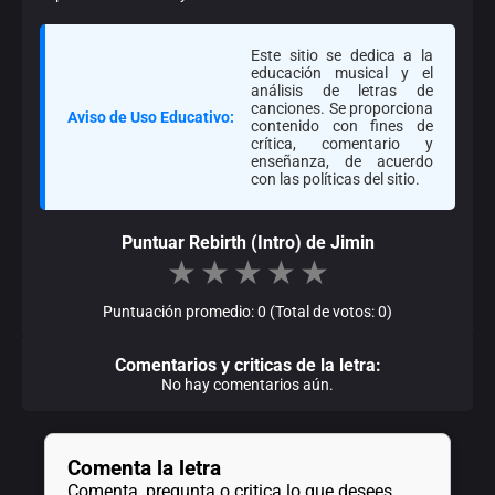
Este sitio se dedica a la
educación musical y el
análisis de letras de
canciones. Se proporciona
Aviso de Uso Educativo:
contenido con fines de
crítica, comentario y
enseñanza, de acuerdo
con las políticas del sitio.
Puntuar Rebirth (Intro) de Jimin
★
★
★
★
★
Puntuación promedio: 0 (Total de votos: 0)
Comentarios y criticas de la letra:
No hay comentarios aún.
Comenta la letra
Comenta, pregunta o critica lo que desees