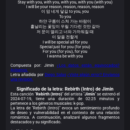
Stay with you, with you, with you, with you (with you)
I will be your reason, reason, reason, reason
이 맘 네게 닿길 to you, you
To you
하얀 구름이 스쳐 가는 바람이
흩날리는 꽃잎이 우릴 기다린 것만 같아
저 문이 열리고 너와 가까워질 때
이 말을 전할게
I will be special all for you
Special just for you (for you)
For you (for you), for you
I wanna be with you
Compuesta por: Jimin
¿Los datos están equivocados?
Avísanos.
Letra añadida por
Diego Salas
¿Viste algún error? Envíanos
una revisión.
Significado de la
letra: Rebirth (Intro) de Jimin
Esta canción "
Rebirth (Intro)
" del artista "
Jimin
" se estrenó el
2024-07-19, tiene una duración de 02:25 minutos y
pertenece a los géneros musicales: k-pop.
La letra de "Rebirth (Intro)" evoca un sentimiento profundo
de deseo y vulnerabilidad en el contexto de una relación
romántica. A continuación, analizaré algunos fragmentos
destacados y su significado.