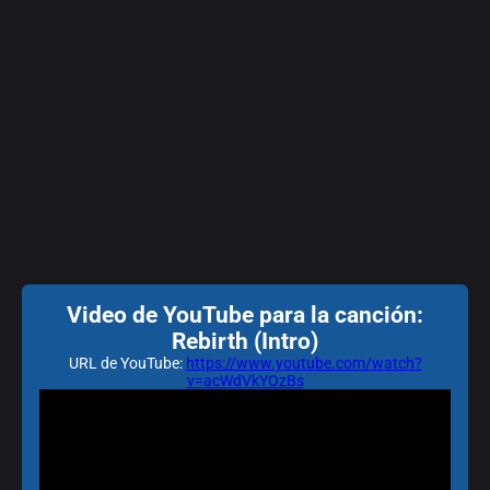
Video de YouTube para la canción:
Rebirth (Intro)
URL de YouTube:
https://www.youtube.com/watch?
v=acWdVkYOzBs