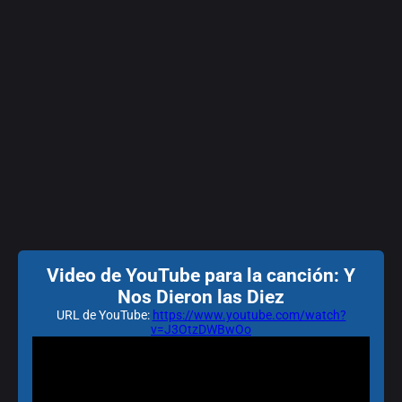
Video de YouTube para la canción: Y
Nos Dieron las Diez
URL de YouTube:
https://www.youtube.com/watch?
v=J3OtzDWBwOo