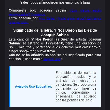
Y desnudos al anochecer nos encontró la luna
Compuesta por: Joaquín Sabina
¿Los datos están
equivocados? Avísanos.
Letra añadida por
Fito Salas
¿Viste algún error? Envíanos
una revisión.
Significado de la
letra: Y Nos Dieron las Diez de
Joaquín Sabina
Esta canción "
Y Nos Dieron las Diez
" del artista "
Joaquín
Sabina
" se estrenó el 1992-04-10, tiene una duración de
05:03 minutos y pertenece a los géneros musicales: trova,
singer-songwriter, nueva trova.
Aún no se ha añadido un análisis del significado para esta
canción. ¿Te animas a
sugerir uno
?
Este sitio se dedica a la
educación musical y el
análisis de letras de
canciones. Se proporciona
Aviso de Uso Educativo:
contenido con fines de
crítica, comentario y
enseñanza, de acuerdo
con las políticas del sitio.