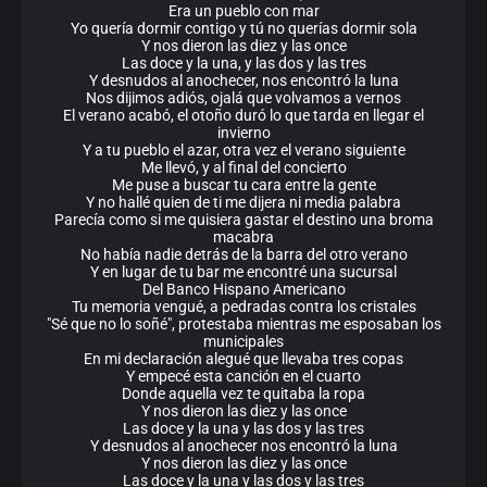
Era un pueblo con mar
Yo quería dormir contigo y tú no querías dormir sola
Y nos dieron las diez y las once
Las doce y la una, y las dos y las tres
Y desnudos al anochecer, nos encontró la luna
Nos dijimos adiós, ojalá que volvamos a vernos
El verano acabó, el otoño duró lo que tarda en llegar el
invierno
Y a tu pueblo el azar, otra vez el verano siguiente
Me llevó, y al final del concierto
Me puse a buscar tu cara entre la gente
Y no hallé quien de ti me dijera ni media palabra
Parecía como si me quisiera gastar el destino una broma
macabra
No había nadie detrás de la barra del otro verano
Y en lugar de tu bar me encontré una sucursal
Del Banco Hispano Americano
Tu memoria vengué, a pedradas contra los cristales
"Sé que no lo soñé", protestaba mientras me esposaban los
municipales
En mi declaración alegué que llevaba tres copas
Y empecé esta canción en el cuarto
Donde aquella vez te quitaba la ropa
Y nos dieron las diez y las once
Las doce y la una y las dos y las tres
Y desnudos al anochecer nos encontró la luna
Y nos dieron las diez y las once
Las doce y la una y las dos y las tres