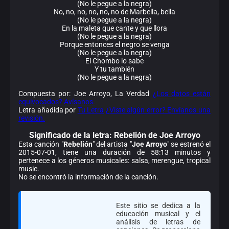
(No le pegue a la negra)
No, no, no, no, no, no de Marbella, bella
(No le pegue a la negra)
En la maleta que cante y que llora
(No le pegue a la negra)
Porque entonces el negro se venga
(No le pegue a la negra)
El Chombo lo sabe
Y tu también
(No le pegue a la negra)
Compuesta por: Joe Arroyo, La Verdad
¿Los datos están
equivocados? Avísanos.
Letra añadida por
Tu Letra
¿Viste algún error? Envíanos una
revisión.
Significado de la
letra: Rebelión de Joe Arroyo
Esta canción "
Rebelión
" del artista "
Joe Arroyo
" se estrenó el
2015-07-01, tiene una duración de 58:13 minutos y
pertenece a los géneros musicales: salsa, merengue, tropical
music.
No se encontró la información de la canción.
Este sitio se dedica a la
educación musical y el
análisis de letras de