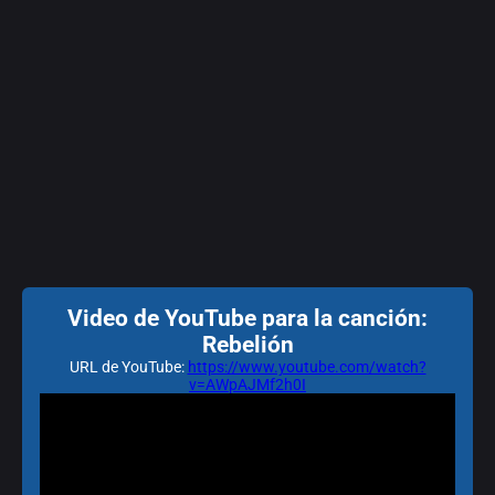
Video de YouTube para la canción:
Rebelión
URL de YouTube:
https://www.youtube.com/watch?
v=AWpAJMf2h0I