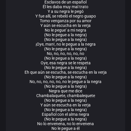
Esclavos de un español
Él les daba muy mal trato
Y a su negra le pegó
Y fue allí, se rebeló el negro guapo
Tomo venganza por su amor
Y aún se escucha en la verja
No le pegue' a mi negra
(No le pegue a la negra)
(No le pegue a la negra)
¡Oye, man!, no le pegue a la negra
(No le pegue a la negra)
No, no, no, no, no, no
(No le pegue a la negra)
Oye, esa negra se le respeta
(No le pegue a la negra)
Eh que aún se escucha, se escucha en la verja
(No le pegue a la negra)
No, no, no, no, no, no le pegue a la negra
(No le pegue a la negra)
Negra que me dice
Chambalaquete, chambalequete
(No le pegue a la negra)
Y aún se escucha en la verja
(No le pegue a la negra)
Español con el alma negra
(No le pegue a la negra)
No lo envenena, no lo envenena
No le pegue a él