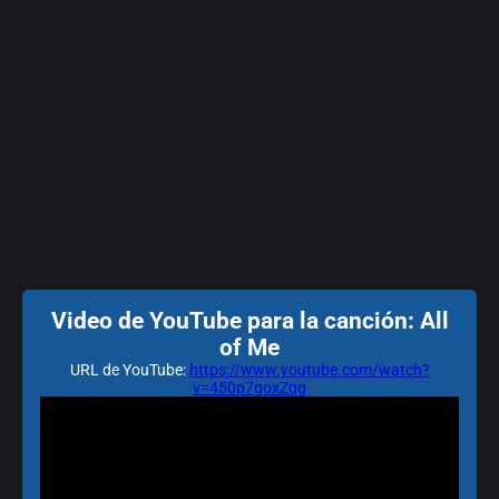
Video de YouTube para la canción: All
of Me
URL de YouTube:
https://www.youtube.com/watch?
v=450p7goxZqg