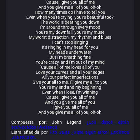
'Cause I give you all of me
And you give me all of you, oh-oh
How many times do I have to tell you
Even when you're crying, you're beautiful too?
The world is beating you down
I'm around through every mood
You're my downfall, you're my muse
My worst distraction, my rhythm and blues
I can't stop singing
It's ringing in my head for you
My head's underwater
But I'm breathing fine
You're crazy, and I'm out of my mind
'Cause all of me loves all of you
Love your curves and all your edges
All your perfect imperfections
Give your all to me, I'll give my all to you
You're my end and my beginning
Even when I lose, I'm winning
'Cause I give you all of me
And you give me all of you
I give you all of me
And you give me all of you, oh-oh
Compuesta por: John Legend
¿Los datos están
equivocados? Avísanos.
Letra añadida por
Fito Salas
¿Viste algún error? Envíanos
una revisión.