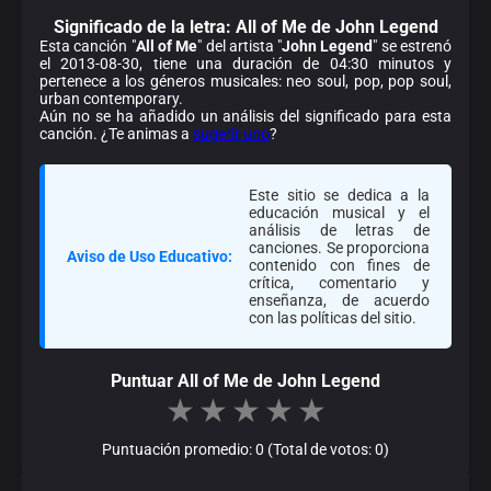
Significado de la
letra: All of Me de John Legend
Esta canción "
All of Me
" del artista "
John Legend
" se estrenó
el 2013-08-30, tiene una duración de 04:30 minutos y
pertenece a los géneros musicales: neo soul, pop, pop soul,
urban contemporary.
Aún no se ha añadido un análisis del significado para esta
canción. ¿Te animas a
sugerir uno
?
Este sitio se dedica a la
educación musical y el
análisis de letras de
canciones. Se proporciona
Aviso de Uso Educativo:
contenido con fines de
crítica, comentario y
enseñanza, de acuerdo
con las políticas del sitio.
Puntuar All of Me de John Legend
★
★
★
★
★
Puntuación promedio: 0 (Total de votos: 0)