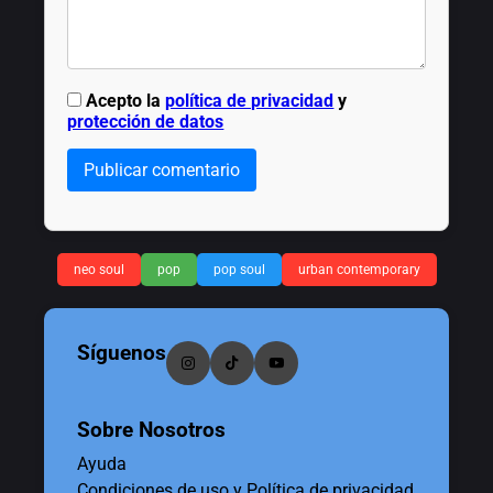
Acepto la
política de privacidad
y
protección de datos
Publicar comentario
neo soul
pop
pop soul
urban contemporary
Síguenos
Sobre Nosotros
Ayuda
Condiciones de uso y Política de privacidad