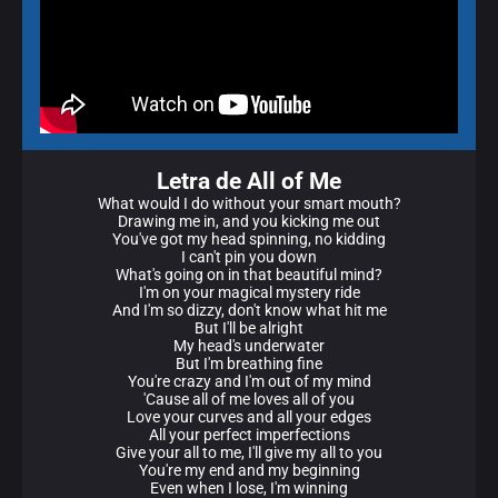
Letra de All of Me
What would I do without your smart mouth?
Drawing me in, and you kicking me out
You've got my head spinning, no kidding
I can't pin you down
What's going on in that beautiful mind?
I'm on your magical mystery ride
And I'm so dizzy, don't know what hit me
But I'll be alright
My head's underwater
But I'm breathing fine
You're crazy and I'm out of my mind
'Cause all of me loves all of you
Love your curves and all your edges
All your perfect imperfections
Give your all to me, I'll give my all to you
You're my end and my beginning
Even when I lose, I'm winning