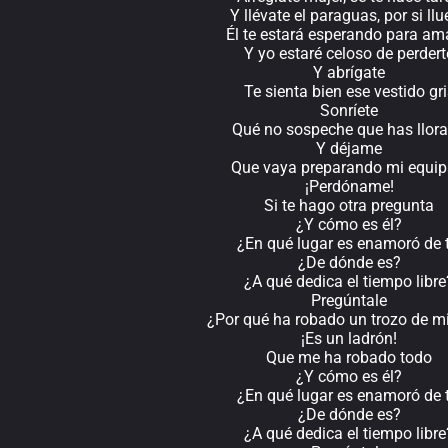
Y llévate el paraguas, por si ll
Él te estará esperando para am
Y yo estaré celoso de perdert
Y abrígate
Te sienta bien ese vestido gri
Sonríete
Qué no sospeche que has llor
Y déjame
Que vaya preparando mi equip
¡Perdóname!
Si te hago otra pregunta
¿Y cómo es él?
¿En qué lugar es enamoró de t
¿De dónde es?
¿A qué dedica el tiempo libre
Pregúntale
¿Por qué ha robado un trozo de mi
¡Es un ladrón!
Que me ha robado todo
¿Y cómo es él?
¿En qué lugar es enamoró de t
¿De dónde es?
¿A qué dedica el tiempo libre