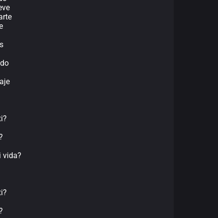
ueve
arte
e
s
ado
aje
i?
?
 vida?
i?
?