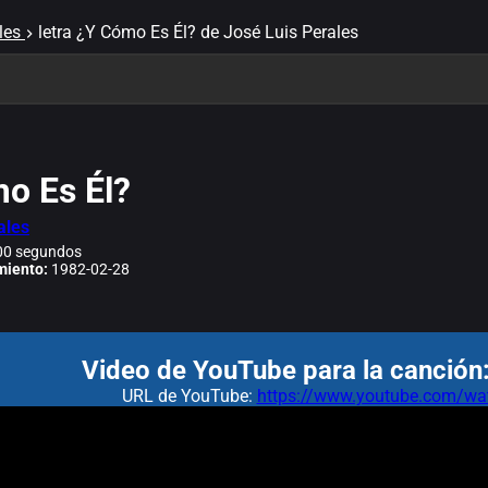
les
letra ¿Y Cómo Es Él? de José Luis Perales
o Es Él?
ales
0 segundos
miento:
1982-02-28
Video de YouTube para la canción
URL de YouTube:
https://www.youtube.com/wa