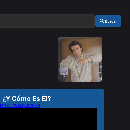
Buscar
: ¿Y Cómo Es Él?
tch?v=f9sGyvLfQk4