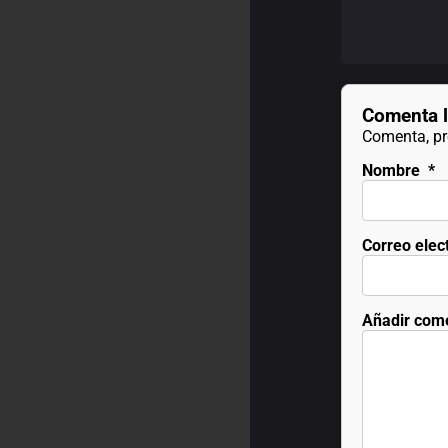
Comenta l
Comenta, pre
Nombre
*
Correo elec
Añadir com