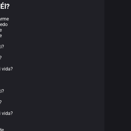
Él?
arme
iedo
e
e
i?
?
 vida?
i?
?
 vida?
de