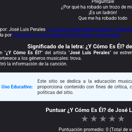
Pregúntale
¿Por qué ha robado un trozo de mi
¡Es un ladrón!
Que me ha robado todo
or: José Luis Perales
¿Los datos están equivocados? Avísanos
da por
Fito Salas
¿Viste algún error? Envíanos una revisión.
Significado de la
letra: ¿Y Cómo Es Él? d
n "
¿Y Cómo Es Él?
" del artista "
José Luis Perales
" se estre
rtenece a los géneros musicales: trova.
ró la información de la canción.
Este sitio se dedica a la educación musica
 Uso Educativo:
proporciona contenido con fines de crítica,
políticas del sitio.
Puntuar ¿Y Cómo Es Él? de José L
★
★
★
★
★
Puntuación promedio: 0 (Total de v