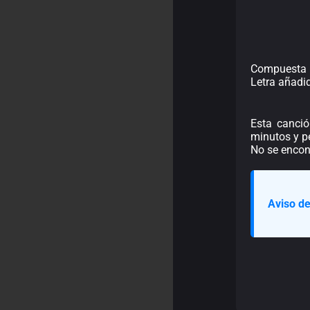
Compuesta p
Letra añadi
Esta canció
minutos y pe
No se encont
Aviso de