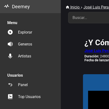
Deemey
Inicio
José Luis Pera
Menu
Explorar
¿Y Cóm
Generos
José Luis Per
Artistas
Duración:
24800
Fecha de lanza
Usuarios
Panel
Top Usuarios