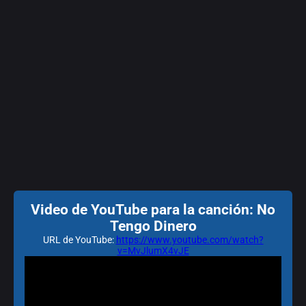
Video de YouTube para la canción: No
Tengo Dinero
URL de YouTube:
https://www.youtube.com/watch?
v=MvJlumX4vJE