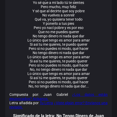
Yo sé que a mi lado tú te sientes
Pero mucho, muy feliz
Y sé que al decirte que soy pobre
No vuelves a sonreír
Qué va, yo quisiera tener todo
Y ponerlo a tus pies
Pero yo nací pobre y es por eso
Que no me puedes querer
No tengo dinero ni nada que dar
Lo único que tengo es amor para amar
Si así tu me quieres, te puedo querer
Pero si no puedes ni modo, qué hacer
No tengo dinero ni nada que dar
Lo único que tengo es amor para amar
Si así tu me quieres, te puedo querer
Pero si no puedes ni modo, qué hacer
No, no tengo dinero ni nada que dar
Lo único que tengo es amor para amar
Si así tú me quieres, te puedo querer
Pero si no puedes ni modo, qué hacer
No, no tengo dinero ni nada que dar...
Compuesta por: Juan Gabriel
¿Los datos están
equivocados? Avísanos.
Letra añadida por
Tu Letra
¿Viste algún error? Envíanos una
revisión.
Significado de la
letra: No Tengo Dinero de Juan