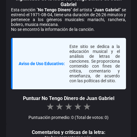
Gabriel
Esta canción "
No Tengo Dinero
" del artista "
Juan Gabriel
" se
estrenó el 1971-08-04, tiene una duración de 26:26 minutos y
pertenece a los géneros musicales: mariachi, ranchera,
bolero, musica mexicana.
No se encontró la información de la canción.
Este sitio se dedica a la
educación musical y el
análisis de letras de
canciones. Se proporciona
Aviso de Uso Educativo:
contenido con fines de
crítica, comentario y
enseñanza, de acuerdo
con las políticas del sitio.
Puntuar No Tengo Dinero de Juan Gabriel
★
★
★
★
★
Puntuación promedio: 0 (Total de votos: 0)
Comentarios y criticas de la letra: