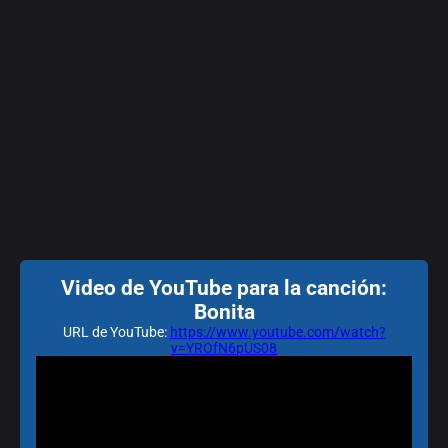
Video de YouTube para la canción:
Bonita
URL de YouTube:
https://www.youtube.com/watch?
v=YROfN6pUS08