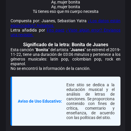
Ay, mujer bonita
Ay, mujer bonita
Tú tienes eso que mi cuerpo necesita
Compuesta por: Juanes, Sebastian Yatra
¿Los datos están
equivocados? Avísanos.
Letra añadida por
Fito paez
¿Viste algún error? Envíanos
una revisión.
Significado de la
letra: Bonita de Juanes
Esta canción "
Bonita
" del artista "
Juanes
" se estrenó el 2019-
11-22, tiene una duración de 03:06 minutos y pertenece a los
géneros musicales: latin pop, colombian pop, rock en
espanol.
No se encontró la información de la canción.
Este sitio se dedica a la
educación musical y el
análisis de letras de
canciones. Se proporciona
Aviso de Uso Educativo:
contenido con fines de
crítica, comentario y
enseñanza, de acuerdo
con las políticas del sitio.