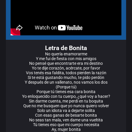
Letra de Bonita
No quería enamorarme
Y me fui de fiesta con mis amigos
No pensé que encontrarte era mi destino
Yo te dije corazón, acércate, por favor
Vos tenés esa faldita, todos pierden la razón
Si te está gustando mucho, te pido perdón
Y después de un vallenato, nos vamos los dos
(Porque tú)
Porque tú tienes esa cara bonita
Yo enloquecido con tu cuerpo, ¿qué voy a hacer?
Sin darme cuenta, me perdí en tu boquita
Que no me busquen que yo nunca quiero volver
Solo un idiota va a dejarte solita
Con esas ganas de besarte bonita
No seas tan mala, ven dame una vueltita
Tú tienes eso que mi cuerpo necesita
Ay, mujer bonita