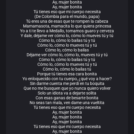
Ay, mujer bonita
Ay, mujer bonita
Tú tienes eso que mi cuerpo necesita
(De Colombia para el mundo, papa)
Tú eres una de esas que te rompen la cabeza
Mamamasota, mamacita lo que quiera princesa
Yo a ti te llevo a Medallo, tomamos guaro y cerveza
Y dale, déjame ver cómo lo, cómo lo mueves tú y tú
Cómo lo, cómo lo bailas tú y tú
Cómo lo, cómo lo mueves tú y tú
Cómo lo, cómo lo bailas
Déjame ver cómo lo, cómo lo, mueves tú y tú
Cómo lo, cómo lo bailas tú y tú
Cómo lo, cómo lo mueves tú y tú
Cómo lo, cómo lo bailas tú
Porque tú tienes esa cara bonita
Yo enloquecido con tu cuerpo, ¿qué voy a hacer?
Sin darme cuenta me perdí en tu boquita
Que no me busquen que yo nunca quiero volver
Solo un idiota va a dejarte solita
Con esas ganas de besarte bonita
No seas tan mala, ven dame una vueltita
Tú tienes eso que mi cuerpo necesita
Ay, mujer bonita
Ay, mujer bonita
Ay, mujer bonita
Tú tienes eso que mi cuerpo necesita
Ay, mujer bonita