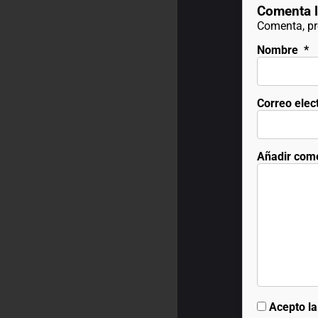
Comenta l
Comenta, pre
Nombre
*
Correo elec
Añadir com
Acepto l