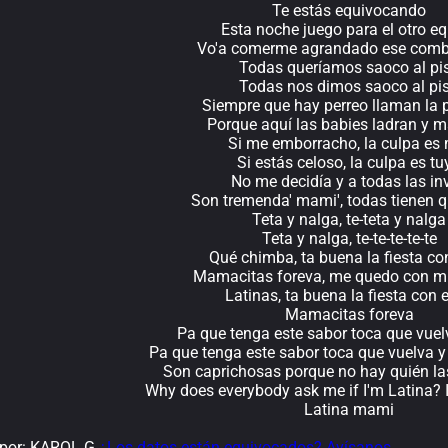
Te estás equivocando
Esta noche juego para el otro e
Vo'a comerme agrandado ese combi
Todas queríamos saoco al pi
Todas nos dimos saoco al pi
Siempre que hay perreo llaman la p
Porque aquí las babies ladran y m
Si me emborracho, la culpa es
Si estás celoso, la culpa es tu
No me decidía y a todas las inv
Son tremenda' mami', todas tienen 
Teta y nalga, te-teta y nalga
Teta y nalga, te-te-te-te-te
Qué chimba, ta buena la fiesta con
Mamacitas foreva, me quedo con m
Latinas, ta buena la fiesta con e
Mamacitas foreva
Pa que tenga este sabor toca que vuel
Pa que tenga este sabor toca que vuelva y
Son caprichosas porque no hay quién l
Why does everybody ask me if I'm Latina? Is
Latina mami
por: KAROL G
¿Los datos están equivocados? Avísanos.