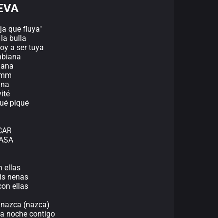
REVA
ja que fluya"
la bulla
oy a ser tuya
mbiana
lana
 mmm
ana
ité
qué piqué
SCAR
NASA
 ellas
is nenas
con ellas
 nazca (nazca)
ta noche contigo