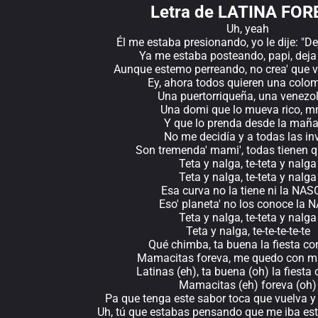
Letra de LATINA FO
Uh, yeah
Él me estaba presionando, yo le dije: "De
Ya me estaba posteando, papi, deja 
Aunque estemo perreando, no crea' que v
Ey, ahora todos quieren una colo
Una puertorriqueña, una venezo
Una domi que lo mueva rico,
Y que lo prenda desde la mañ
No me decidía y a todas las inv
Son tremenda' mami', todas tienen 
Teta y nalga, te-teta y nalga
Teta y nalga, te-teta y nalga
Esa curva no la tiene ni la NA
Eso' planeta' no los conoce la 
Teta y nalga, te-teta y nalga
Teta y nalga, te-te-te-te-te
Qué chimba, ta buena la fiesta con
Mamacitas foreva, me quedo con m
Latinas (eh), ta buena (oh) la fiesta 
Mamacitas (eh) foreva (oh)
Pa que tenga este sabor toca que vuelva y
Uh, tú que estabas pensando que me iba es