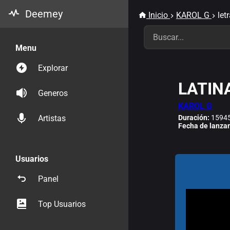
Deemey
Inicio
KAROL G
let
Menu
Explorar
LATIN
Generos
KAROL G
Duración:
15945
Artistas
Fecha de lanza
Usuarios
Panel
Top Usuarios