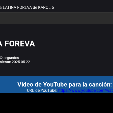
ra LATINA FOREVA de KAROL G
A FOREVA
2 segundos
miento:
2025-05-22
Video de YouTube para la canció
URL de YouTube:
https://www.youtube.com/w