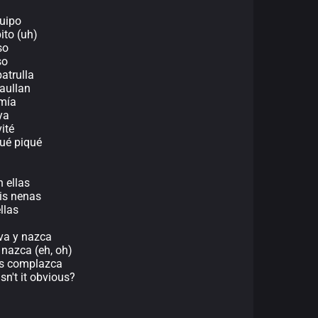
quipo
to (uh)
so
so
atrulla
aullan
 mía
ya
ité
qué piqué
 ellas
is nenas
llas
va y nazca
 nazca (eh, oh)
as complazca
n't it obvious?