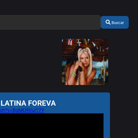
Buscar
n: LATINA FOREVA
atch?v=BgMU9Vuj17Y