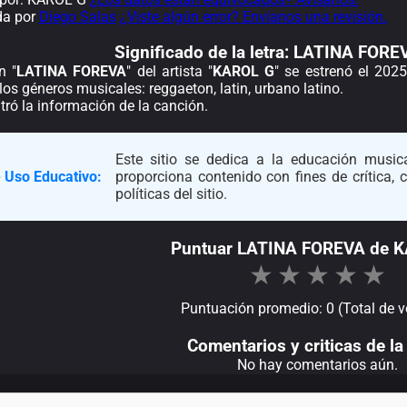
da por
Diego Salas
¿Viste algún error? Envíanos una revisión.
Significado de la
letra: LATINA FORE
n "
LATINA FOREVA
" del artista "
KAROL G
" se estrenó el 202
los géneros musicales: reggaeton, latin, urbano latino.
ró la información de la canción.
Este sitio se dedica a la educación musica
 Uso Educativo:
proporciona contenido con fines de crítica,
políticas del sitio.
Puntuar LATINA FOREVA de 
★
★
★
★
★
Puntuación promedio: 0 (Total de v
Comentarios y criticas de la 
No hay comentarios aún.