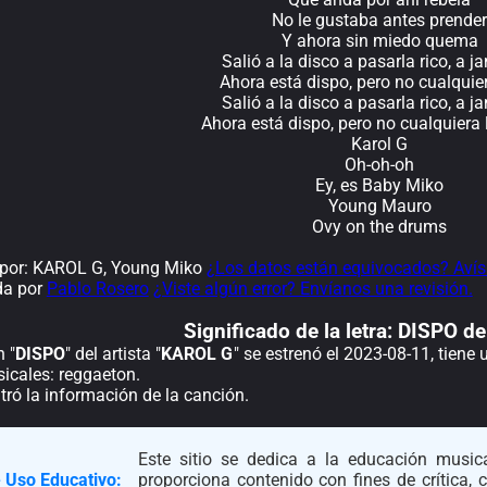
No le gustaba antes prender
Y ahora sin miedo quema
Salió a la disco a pasarla rico, a j
Ahora está dispo, pero no cualquier
Salió a la disco a pasarla rico, a j
Ahora está dispo, pero no cualquiera l
Karol G
Oh-oh-oh
Ey, es Baby Miko
Young Mauro
Ovy on the drums
por: KAROL G, Young Miko
¿Los datos están equivocados? Avís
da por
Pablo Rosero
¿Viste algún error? Envíanos una revisión.
Significado de la
letra: DISPO d
 "
DISPO
" del artista "
KAROL G
" se estrenó el 2023-08-11, tiene
icales: reggaeton.
ró la información de la canción.
Este sitio se dedica a la educación musica
 Uso Educativo:
proporciona contenido con fines de crítica,