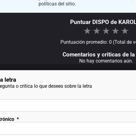
políticas del sitio.
Puntuar DISPO de KAROL
★
★
★
★
★
Puntuación promedio: 0 (Total de v
Comentarios y criticas de la 
No hay comentarios aún.
a letra
gunta o critica lo que desees sobre la letra
trónico
*