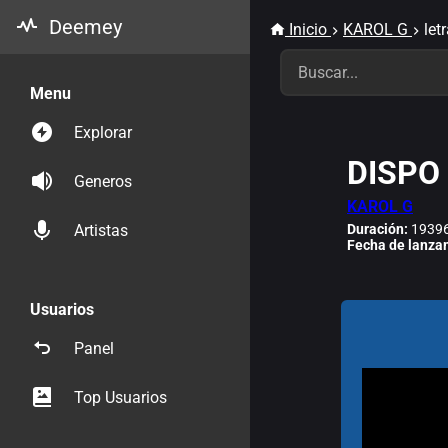
Deemey
Inicio
KAROL G
let
Menu
Explorar
DISPO
Generos
KAROL G
Duración:
19396
Artistas
Fecha de lanza
Usuarios
Panel
Top Usuarios