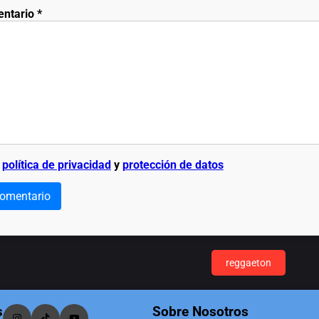
entario
*
a
política de privacidad
y
protección de datos
comentario
reggaeton
s
Sobre Nosotros