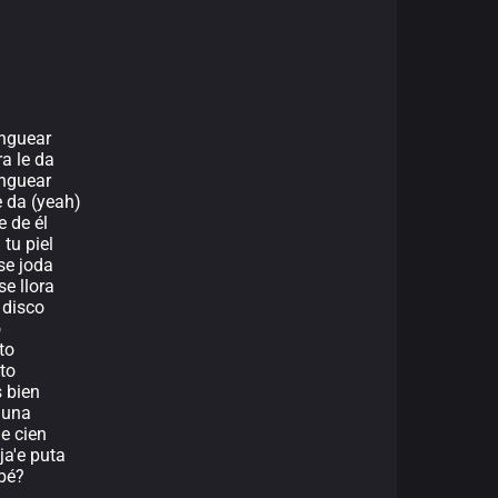
anguear
a le da
anguear
e da (yeah)
e de él
tu piel
se joda
se llora
 disco
o
to
to
 bien
guna
de cien
ja'e puta
bé?