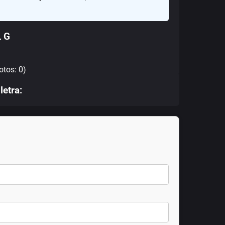
 G
otos: 0)
letra: