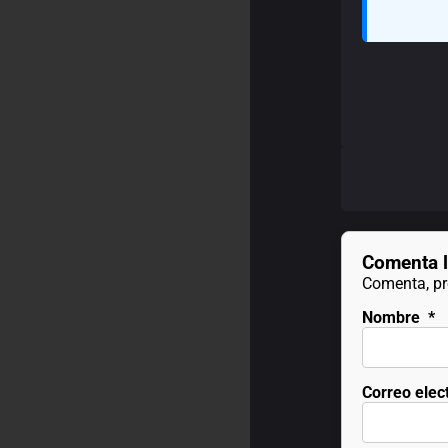
Comenta l
Comenta, pre
Nombre
*
Correo elec