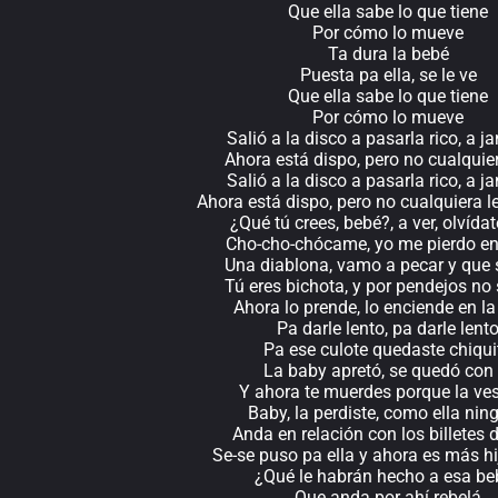
Que ella sabe lo que tiene
Por cómo lo mueve
Ta dura la bebé
Puesta pa ella, se le ve
Que ella sabe lo que tiene
Por cómo lo mueve
Salió a la disco a pasarla rico, a j
Ahora está dispo, pero no cualquier
Salió a la disco a pasarla rico, a j
Ahora está dispo, pero no cualquiera l
¿Qué tú crees, bebé?, a ver, olvídat
Cho-cho-chócame, yo me pierdo en 
Una diablona, vamo a pecar y que 
Tú eres bichota, y por pendejos no 
Ahora lo prende, lo enciende en la
Pa darle lento, pa darle lent
Pa ese culote quedaste chiqui
La baby apretó, se quedó con 
Y ahora te muerdes porque la ves
Baby, la perdiste, como ella nin
Anda en relación con los billetes 
Se-se puso pa ella y ahora es más hi
¿Qué le habrán hecho a esa be
Que anda por ahí rebelá