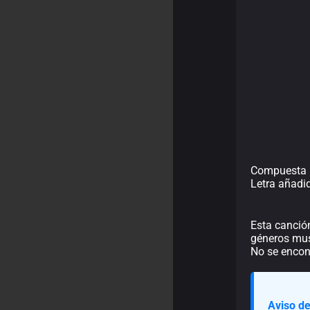
Compuesta 
Letra añadi
Esta canción
géneros mus
No se encont
Aviso de