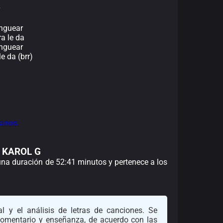
anguear
a le da
anguear
e da (brr)
anos.
e KAROL G
 una duración de 52:41 minutos y pertenece a los
l y el análisis de letras de canciones. Se
 comentario y enseñanza, de acuerdo con las