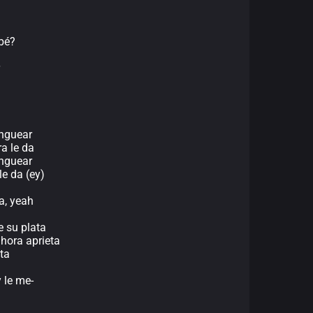
bé?
anguear
a le da
anguear
le da (ey)
ta, yeah
e su plata
ahora aprieta
ta
 le me-