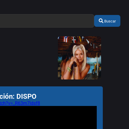
Buscar
ción: DISPO
tch?v=_R63m7ldsf8