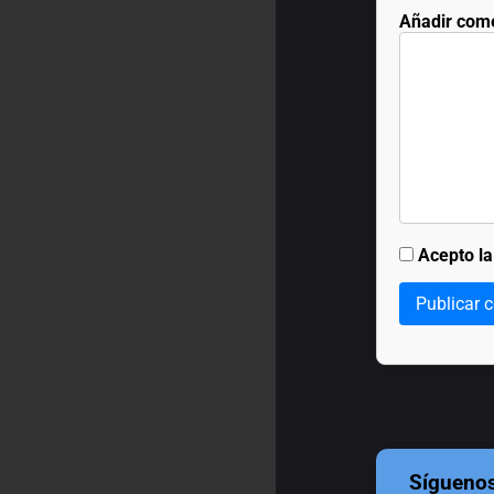
Añadir com
Acepto l
Publicar 
Sígueno