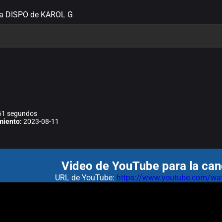
ra DISPO de KAROL G
1 segundos
miento:
2023-08-11
Video de YouTube para la can
URL de YouTube:
https://www.youtube.com/wa