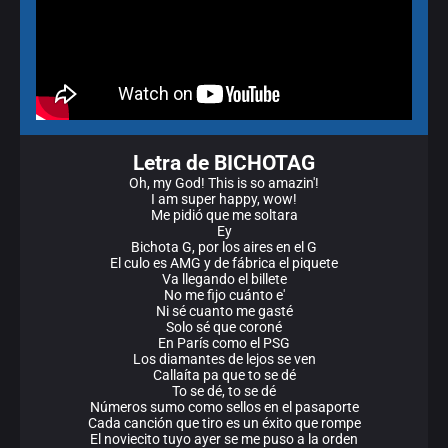
Letra de BICHOTAG
Oh, my God! This is so amazin'!
I am super happy, wow!
Me pidió que me soltara
Ey
Bichota G, por los aires en el G
El culo es AMG y de fábrica el piquete
Va llegando el billete
No me fijo cuánto e'
Ni sé cuanto me gasté
Solo sé que coroné
En París como el PSG
Los diamantes de lejos se ven
Callaíta pa que to se dé
To se dé, to se dé
Números sumo como sellos en el pasaporte
Cada canción que tiro es un éxito que rompe
El noviecito tuyo ayer se me puso a la orden