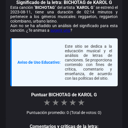
Significado de la
letra: BICHOTAG de KAROL G
Esta canción "
BICHOTAG
" del artista "
KAROL G
" se estrenó el
2023-08-11, tiene una duración de 02:14 minutos y
pertenece a los géneros musicales: reggaeton, reggaeton
colombiano, urbano latino.
Aún no se ha añadido un análisis del significado para esta
canción. ¿Te animas a
sugerir uno
?
Este sitio se dedica a la
educación musical y el
análisis de letras de
canciones. Se proporciona
Aviso de Uso Educativo:
contenido con fines de
crítica, comentario y
enseñanza, de acuerdo
con las políticas del sitio.
Puntuar BICHOTAG de KAROL G
★
★
★
★
★
Puntuación promedio: 0 (Total de votos: 0)
Comentarios y criticas de la letra: