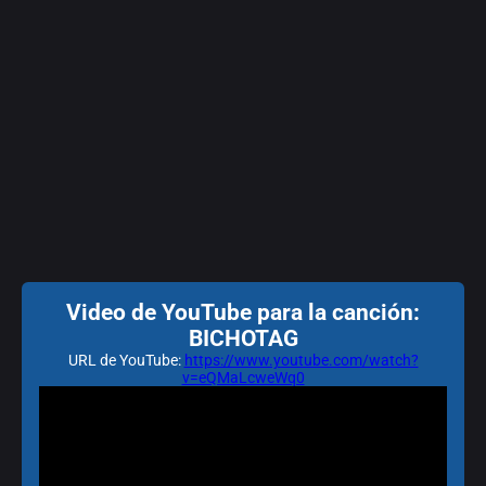
Video de YouTube para la canción:
BICHOTAG
URL de YouTube:
https://www.youtube.com/watch?
v=eQMaLcweWq0