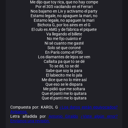
Me dijo que toy rica, que no hay compe
Por el 305 vacilando en el Ferrari
Nos bajamo en Liv y activamo el party
Estamo legale, no apaguen la mari, no
Estamo legale, no apaguen la mari
Bichota G, por los aires en el G
El culo es AMG y de fábrica el piquete
Va llegando el billete
No me fijo cuánto e'
Ni sé cuanto me gasté
Solo sé que coroné
En París como el PSG
Los diamantes de lejos se ven
Callaíta pa que to se dé
To se dé, to se dé
Sabe que soy la para
El labiecito me lo jala
Me dice que no lo mire así
Que eso se le dispara
Me pidió que me soltara
Que el panti me lo quitara
Que el panti me lo quitara
Compuesta por: KAROL G
¿Los datos están equivocados?
Avísanos.
Letra añadida por
Antonio Giraldo
¿Viste algún error?
Envíanos una revisión.