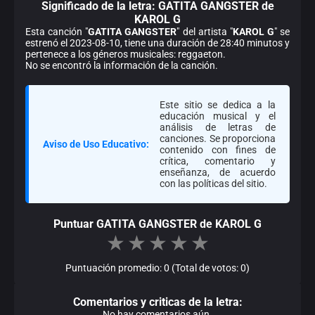
Significado de la
letra: GATITA GANGSTER de
KAROL G
Esta canción "
GATITA GANGSTER
" del artista "
KAROL G
" se
estrenó el 2023-08-10, tiene una duración de 28:40 minutos y
pertenece a los géneros musicales: reggaeton.
No se encontró la información de la canción.
Este sitio se dedica a la
educación musical y el
análisis de letras de
canciones. Se proporciona
Aviso de Uso Educativo:
contenido con fines de
crítica, comentario y
enseñanza, de acuerdo
con las políticas del sitio.
Puntuar GATITA GANGSTER de KAROL G
★
★
★
★
★
Puntuación promedio: 0 (Total de votos: 0)
Comentarios y criticas de la letra:
No hay comentarios aún.