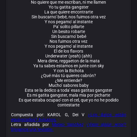
No quiere que me escriban, ni me llamen
Yo tu gatita gangster
La que quiere encontrarte
Sin buscarno' bebé, nos fuimos otra vez
Y nos pegamo' al instante
Pa' solito pillarte
Un besito robarte
Sin buscarno' bebé
Nos fuimos otra vez
Y nos pegamo' al instante
El de los flavors
Underwater (yeah) (ahh)
Mera dime, reggaeton de la mata
Ya tu sabes estamos en junte con sky
Y con la Bichota
¿Qué más tú quieres cabrón?
¿Me entiende?
Mucho' sabores baby
Esta se la dedico a toda' esas gatitas gangster
Es mi gatita gangster, mala mia por picharte
Es que estaba ocupao' con el cel, que yo no he podido
contestarte
Compuesta por: KAROL G, Dei V
¿Los datos están
equivocados? Avísanos.
Letra añadida por
Mateo Sanchez
¿Viste algún error?
Envíanos una revisión.