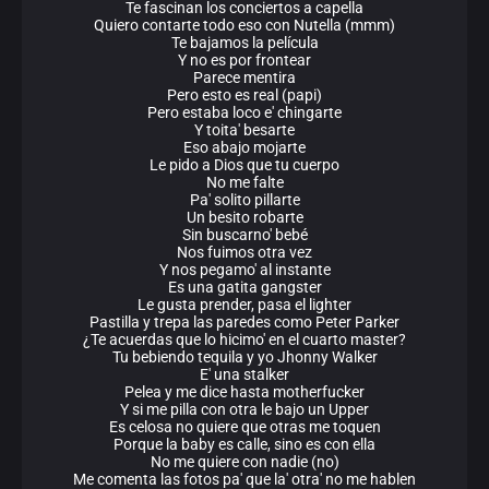
Te fascinan los conciertos a capella
Quiero contarte todo eso con Nutella (mmm)
Te bajamos la película
Y no es por frontear
Parece mentira
Pero esto es real (papi)
Pero estaba loco e' chingarte
Y toita' besarte
Eso abajo mojarte
Le pido a Dios que tu cuerpo
No me falte
Pa' solito pillarte
Un besito robarte
Sin buscarno' bebé
Nos fuimos otra vez
Y nos pegamo' al instante
Es una gatita gangster
Le gusta prender, pasa el lighter
Pastilla y trepa las paredes como Peter Parker
¿Te acuerdas que lo hicimo' en el cuarto master?
Tu bebiendo tequila y yo Jhonny Walker
E' una stalker
Pelea y me dice hasta motherfucker
Y si me pilla con otra le bajo un Upper
Es celosa no quiere que otras me toquen
Porque la baby es calle, sino es con ella
No me quiere con nadie (no)
Me comenta las fotos pa' que la' otra' no me hablen