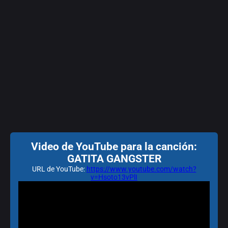
Video de YouTube para la canción:
GATITA GANGSTER
URL de YouTube:
https://www.youtube.com/watch?
v=Hsoto13vPlI