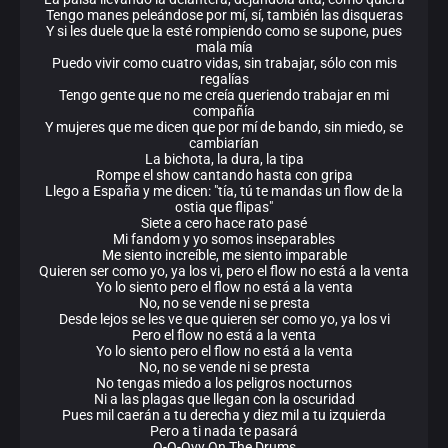
Tengo manes peleándose por mí, sí, también las disqueras
Y si les duele que la esté rompiendo como se supone, pues
mala mía
Puedo vivir como cuatro vidas, sin trabajar, sólo con mis
regalías
Tengo gente que no me creía queriendo trabajar en mi
compañía
Y mujeres que me dicen que por mí de bando, sin miedo, se
cambiarían
La bichota, la dura, la tipa
Rompe el show cantando hasta con gripa
Llego a España y me dicen: "tía, tú te mandas un flow de la
ostia que flipas"
Siete a cero hace rato pasé
Mi fandom y yo somos inseparables
Me siento increíble, me siento imparable
Quieren ser como yo, ya los vi, pero el flow no está a la venta
Yo lo siento pero el flow no está a la venta
No, no se vende ni se presta
Desde lejos se les ve que quieren ser como yo, ya los vi
Pero el flow no está a la venta
Yo lo siento pero el flow no está a la venta
No, no se vende ni se presta
No tengas miedo a los peligros nocturnos
Ni a las plagas que llegan con la oscuridad
Pues mil caerán a tu derecha y diez mil a tu izquierda
Pero a ti nada te pasará
O-O-Ovy On The Drums