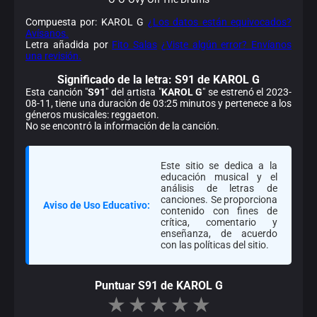
Compuesta por: KAROL G
¿Los datos están equivocados?
Avísanos.
Letra añadida por
Fito Salas
¿Viste algún error? Envíanos
una revisión.
Significado de la
letra: S91 de KAROL G
Esta canción "
S91
" del artista "
KAROL G
" se estrenó el 2023-
08-11, tiene una duración de 03:25 minutos y pertenece a los
géneros musicales: reggaeton.
No se encontró la información de la canción.
Este sitio se dedica a la
educación musical y el
análisis de letras de
canciones. Se proporciona
Aviso de Uso Educativo:
contenido con fines de
crítica, comentario y
enseñanza, de acuerdo
con las políticas del sitio.
Puntuar S91 de KAROL G
★
★
★
★
★