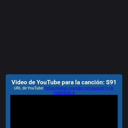
Video de YouTube para la canción: S91
URL de YouTube:
https://www.youtube.com/watch?v=B-
mmOSi3K_k