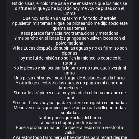
Nítido sisas, el color me baja y me ensistema que los míos se
disfruten lo que yo he logrado hoy me voy de putas con el
Emma
Que hoy ando en un spark mi niño todo Chevrolet
Y pusieron mis temas,el que iba piloteando me dijo socio este
quema sus temas
Itsss parece farmacia,rivo,trama,clona y metadona
Y me parcho en el lleras los gringos se vuelven locos con el
polvo madona
Vi las Lucas después de subir las aguas y no es fiji mi so son
piponas
Hoy me fui de misión no salí en la mionca lo cobre en la
ratona
No lo pienso y sin pensar la la parto y no tuve que invertir ni
tanto
Una pieza ahi suave motel Itagui de deslactosada la harto
Y otra llego a cobrarlo las guevas no pago a mi tiene que
dármela free
Si no afloja rápido y esta muy picada la chimba me abro de
aquí
Si señor Lucas hay pa gastar y ni crea no gasto en bobadas
Menos en estas groupies que se pegan pal vip llegan todas
sopladas
Tantos pases que ni los del barca
La puse a chupar y no fue banca
Puse a probar a una pollita que era lesbi como westcol a
valka
Y ya estoy todo farro pero si hay clientes para repartirles me