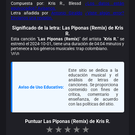
Compuesta por: Kris R., Blessd
¿Los datos están
equivocados? Avísanos.
Letra añadida por
Antonio Giraldo
¿Viste algún error?
Envíanos una revisión.
Significado de la
letra: Las Piponas (Remix) de Kris
R.
Esta canción "
Las Piponas (Remix)
" del artista "
Kris R.
" se
estrenó el 2024-10-01, tiene una duración de 04:04 minutos y
pertenece a los géneros musicales: trap colombiano.
\n\n
Este sitio se dedica a la
educación musical y el
análisis de letras de
canciones. Se proporciona
Aviso de Uso Educativo:
contenido con fines de
crítica, comentario y
enseñanza, de acuerdo
con las políticas del sitio.
Puntuar Las Piponas (Remix) de Kris R.
★
★
★
★
★