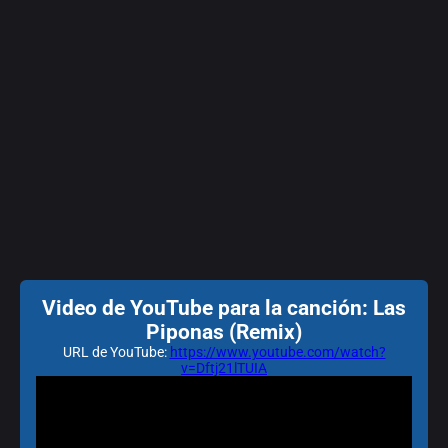
Video de YouTube para la canción: Las
Piponas (Remix)
URL de YouTube:
https://www.youtube.com/watch?
v=Dftj21lTUIA