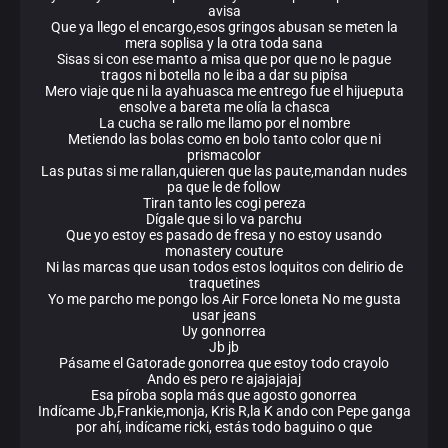
avisa
Que ya llego el encargo,esos gringos abusan se meten la
mera soplisa y la otra toda sana
Sisas si con ese manto a misa que por que no le pague
tragos ni botella no le iba a dar su pipísa
Mero viaje que ni la ayahuasca me entrego fue el hijueputa
ensolve a bareta me olía la chasca
La cucha se rallo me llamo por el nombre
Metiendo las bolas como en bolo tanto color que ni
prismacolor
Las putas si me rallan,quieren que las paute,mandan nudes
pa que le de follow
Tiran tanto les cogi pereza
Dígale que si lo va parchu
Que yo estoy es pasado de fresa y no estoy usando
monastery couture
Ni las marcas que usan todos estos loquitos con delirio de
traquetines
Yo me parcho me pongo los Air Force loneta No me gusta
usar jeans
Uy gonnorrea
Jb jb
Pásame el Gatorade gonorrea que estoy todo crayolo
Ando es pero re ajajajajaj
Esa píroba sopla más que agosto gonorrea
Indícame Jb,Frankie,monja, Kris R,la K ando con Pepe ganga
por ahí, indícame ricki, estás todo baguino o que