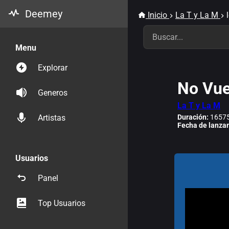
Deemey
Inicio
La T y La M
Menu
Explorar
No Vue
Generos
La T y La M
Duración:
16575
Artistas
Fecha de lanza
Usuarios
Panel
Top Usuarios