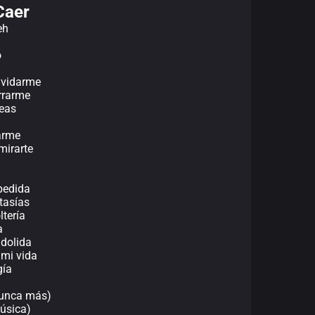
Caer
eh
o
lvidarme
rrarme
ueas
rarme
mirarte
pedida
tasías
ltería
a
 dolida
 mi vida
gía
nunca más)
música)