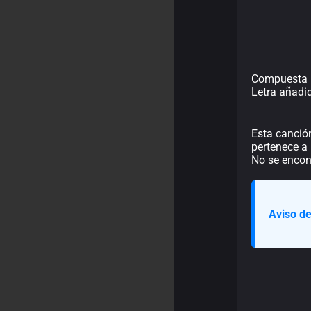
Compuesta p
Letra añadi
Esta canció
pertenece a 
No se encont
Aviso de