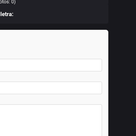
otos: 0)
letra: