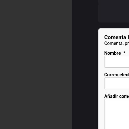
Comenta l
Comenta, pre
Nombre
*
Correo elec
Añadir com