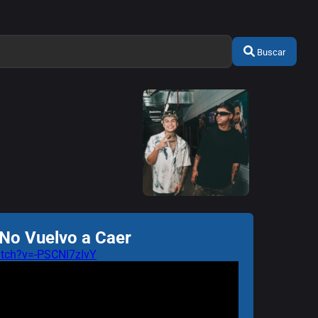
Buscar
 No Vuelvo a Caer
tch?v=-PSCNl7zIvY