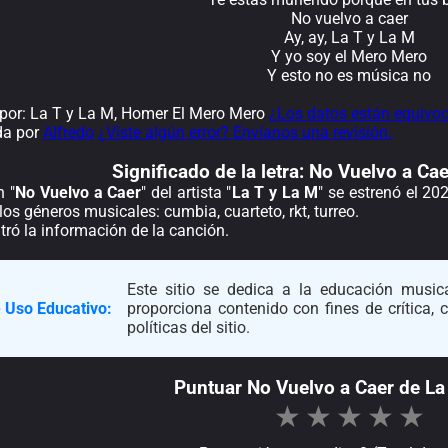
No vuelvo a caer
Ay, ay, La T y La M
Y yo soy el Mero Mero
Y esto no es música no
or: La T y La M, Homer El Mero Mero
¿Los datos están equivo
da por
Alfredo
¿Viste algún error? Envíanos una revisión.
Significado de la
letra: No Vuelvo a Ca
n "
No Vuelvo a Caer
" del artista "
La T y La M
" se estrenó el 20
los géneros musicales: cumbia, cuarteto, rkt, turreo.
ró la información de la canción.
Este sitio se dedica a la educación musica
 Uso Educativo:
proporciona contenido con fines de crítica,
políticas del sitio.
Puntuar No Vuelvo a Caer de La
★
★
★
★
★