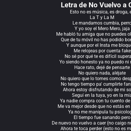
Letra de No Vuelvo a 
Esto no es música, es droga, 
La T y La M
Le mandamos cumbia, perr
Y yo soy el Mero Mero, jaja
Me habló tu amiga que no puedes o
Que de tu móvil no has podido bo
Y aunque por el Insta me bloq
Me relojeas por cuenta fake
No sé por qué te es difícil supe
Yo siendo honesto ya no puedo ni 
Hace rato, dejé de pensarte
No quiero nada, aléjate
No quiero que lo tomes como des
No tengo tiempo pa' cumplirte fan
Ahora estoy disfrutando de mi so
Seguí en la tuya, yo en la mí
Ya nadie compra con tu cuento de
Me va mejor desde que no estás en
Ya no me manipula tu psicolo
El tiempo fue sanando pero
De nuevo no vuelvo a caer (no caigo 
Ahora te toca perder (esto no es 