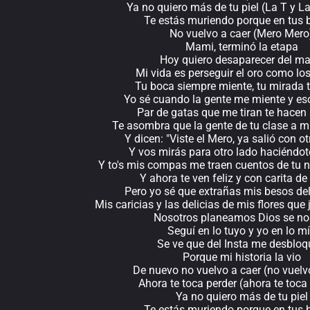
Ya no quiero más de tu piel (La T y La
Te estás muriendo porque en tus 
No vuelvo a caer (Mero Mero
Mami, terminó la etapa
Hoy quiero desaparecer del m
Mi vida es perseguir el oro como los
Tu boca siempre miente, tu mirada t
Yo sé cuando la gente me miente y e
Par de gatas que me tiran te hace
Te asombra que la gente de tu clase a 
Y dicen: "Viste el Mero, ya salió con 
Y vos mirás para otro lado haciéndot
Y to's mis compas me traen cuentos de tu
Y ahora te ven feliz y con carita de
Pero yo sé que extrañas mis besos de
Mis caricias y las delicias de mis flores que
Nosotros planeamos Dios se nos
Seguí en lo tuyo y yo en lo m
Se ve que del Insta me desblo
Porque mi historia la vio
De nuevo no vuelvo a caer (no vuelv
Ahora te toca perder (ahora te toca
Ya no quiero más de tu piel
Te estás muriendo porque en tus 