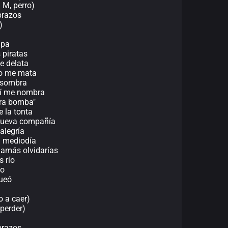
 M, perro)
brazos
)
apa
 piratas
e delata
so me mata
n sombra
mí me nombra
otra bomba"
e la tonta
 nueva compañía
 alegría
l mediodía
 jamás olvidarías
 río
ío
queó
o a caer)
 perder)
brazos