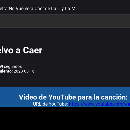
letra No Vuelvo a Caer de La T y La M
lvo a Caer
9 segundos
miento:
2023-03-16
Video de YouTube para la canción:
URL de YouTube:
https://www.youtube.com/wa