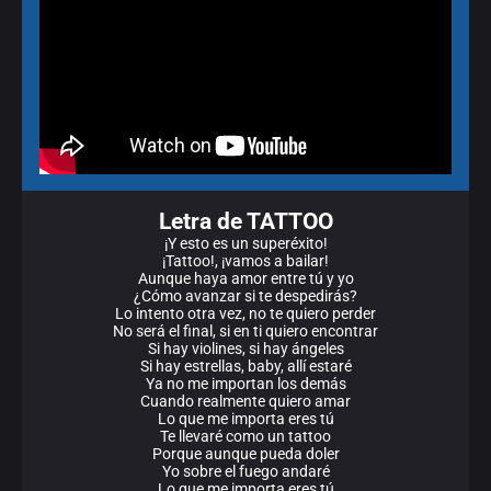
Letra de TATTOO
¡Y esto es un superéxito!
¡Tattoo!, ¡vamos a bailar!
Aunque haya amor entre tú y yo
¿Cómo avanzar si te despedirás?
Lo intento otra vez, no te quiero perder
No será el final, si en ti quiero encontrar
Si hay violines, si hay ángeles
Si hay estrellas, baby, allí estaré
Ya no me importan los demás
Cuando realmente quiero amar
Lo que me importa eres tú
Te llevaré como un tattoo
Porque aunque pueda doler
Yo sobre el fuego andaré
Lo que me importa eres tú