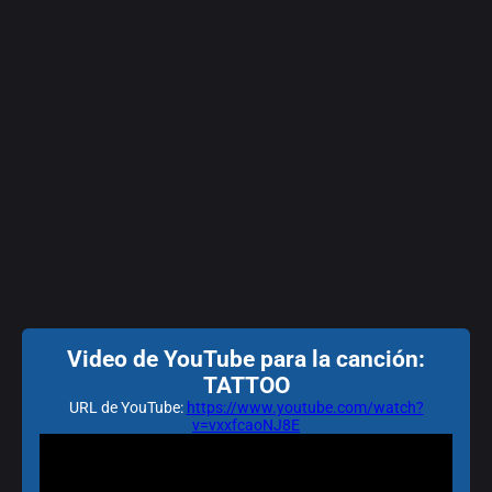
Video de YouTube para la canción:
TATTOO
URL de YouTube:
https://www.youtube.com/watch?
v=vxxfcaoNJ8E