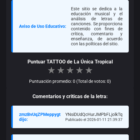
Este sitio se dedica a la
educación musical y el
análisis de letras de
canciones. Se proporciona
Aviso de Uso Educativo:
contenido con fines de
crítica, comentario y
enseñanza, de acuerdo
con las políticas del sitio.
Puntuar TATTOO de La Única Tropical
★
★
★
★
★
Puntuación promedio: 0 (Total de votos: 0)
Comentarios y criticas de la letra:
zmzBvUqZPMeppygt
YNsiDUdQcHurJMPbFLjolkTq
dijo:
Publicado el 2026-01-11 21:39:37