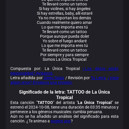
Te llevaré como un tattoo
Si hay violines, si hay ángeles
Si hay estrellas, baby, allí estaré
Ya no me importan los demás
Cuando realmente quiero amar
Lo que me importa eres tú
Te llevaré como un tattoo
Porque aunque pueda doler
Yo sobre el fuego andaré
Lo que me importa eres tú
Te llevaré como un tattoo
Por siempre y para siempre
Somos La Única Tropical
Compuesta por: La Única Tropical
¿Los datos están
equivocados? Avísanos.
Letra añadida por
Diego Salas
/ Revisión por
Tu Letra
.
¿Viste
algún error? Envíanos una revisión.
Significado de la
letra: TATTOO de La Única
Tropical
Esta canción "
TATTOO
" del artista "
La Única Tropical
" se
estrenó el 2024-10-08, tiene una duración de 03:35 minutos y
pertenece a los géneros musicales: cumbia peruana.
Aún no se ha añadido un análisis del significado para esta
canción. ¿Te animas a
sugerir uno
?