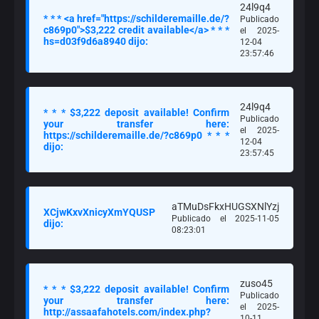
24l9q4
* * * <a href="https://schilderemaille.de/?
Publicado
c869p0">$3,222 credit available</a> * * *
el 2025-
hs=d03f9d6a8940 dijo:
12-04
23:57:46
24l9q4
* * * $3,222 deposit available! Confirm
Publicado
your transfer here:
el 2025-
https://schilderemaille.de/?c869p0 * * *
12-04
dijo:
23:57:45
aTMuDsFkxHUGSXNlYzj
XCjwKxvXnicyXmYQUSP
Publicado el 2025-11-05
dijo:
08:23:01
zuso45
* * * $3,222 deposit available! Confirm
Publicado
your transfer here:
el 2025-
http://assaafahotels.com/index.php?
10-11