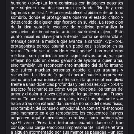
humano.</p><p>La letra comienza con imágenes potentes
que sugieren una desesperanza profunda: "No hay más
lágrimas que llorar". Aquí se establece rápidamente un tono
sombrío, donde el protagonista observa el estado crítico y
deteriorado de alguien significativo en su vida. La repetición
de la idea sobre la escasez de medicina profundiza la
sensación de impotencia ante el sufrimiento ajeno. Este
punto inicial es clave para entender cómo se desarrolla el
mensaje central a medida que avanza la canción. </p><p>El
protagonista parece asumir un papel casi salvador en su
relato: "Puedo ser tu antídoto esta noche". Las metáforas
médicas son particularmente significativas aquí, ya que
reflejan no solo un deseo genuino de ayudar a quien ama,
sino también un reconocimiento implícito del daño interno
que sufren muchas personas debido a sus traumas y
recuerdos. La idea de "jugar al doctor" puede interpretarse
como una forma irónica e intensa en la que se ofrece alivio
frente a unas dolencias profundas y personales.</p><p>Otro
aspecto fascinante es cómo Gaga relaciona los temas del
amor y el dolor a través del uso del lenguaje sensual. Frases
como "Te acuesto como uno, dos, tres / Los ojos se te van
hacia atrás con éxtasis" dan cuenta no solo del deseo físico,
sino también del consuelo emocional. Se convertirá entonces
este momento en algo terapéutico; los encuentros íntimos
adquieren aquí dimensiones curativas para ambos.</p>
<p>El verso "Eres tan torturado cuando duermes" trae
consigo una carga emocional impresionante. En él se retrata
a alguien atormentado por sus memorias pasadas —un eco