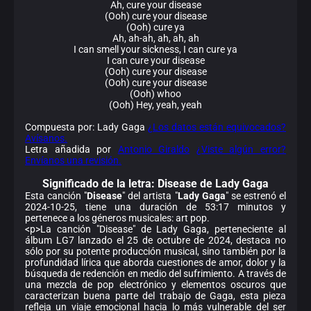
Ah, cure your disease
(Ooh) cure your disease
(Ooh) cure ya
Ah, ah-ah, ah, ah, ah
I can smell your sickness, I can cure ya
I can cure your disease
(Ooh) cure your disease
(Ooh) cure your disease
(Ooh) whoo
(Ooh) Hey, yeah, yeah
Compuesta por: Lady Gaga
¿Los datos están equivocados?
Avísanos.
Letra añadida por
Antonio Giraldo
¿Viste algún error?
Envíanos una revisión.
Significado de la
letra: Disease de Lady Gaga
Esta canción "
Disease
" del artista "
Lady Gaga
" se estrenó el
2024-10-25, tiene una duración de 53:17 minutos y
pertenece a los géneros musicales: art pop.
<p>La canción "Disease" de Lady Gaga, perteneciente al
álbum LG7 lanzado el 25 de octubre de 2024, destaca no
sólo por su potente producción musical, sino también por la
profundidad lírica que aborda cuestiones de amor, dolor y la
búsqueda de redención en medio del sufrimiento. A través de
una mezcla de pop electrónico y elementos oscuros que
caracterizan buena parte del trabajo de Gaga, esta pieza
refleja un viaje emocional hacia lo más vulnerable del ser