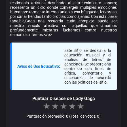
testimonio artístico destinado al entretenimiento sonoro;
representa un ciclo donde convergen múltiples emociones
humanas: tormento interno unido a esa búsqueda fervorosa
por sanar heridas tanto propias como ajenas. Con esta pieza
tangible,Gaga nos recuerda cuán complejo puede ser
nuestro vínculo afectivo con aquellos que amamos
profundamente mientras luchamos contra nuestros
demonios internos.</p>
Este sitio se dedica a la
educación musical y el
análisis de letras de
canciones. Se proporciona
Aviso de Uso Educativo:
contenido con fines de
crítica, comentario y
enseñanza, de acuerdo
con las políticas del sitio.
Puntuar Disease de Lady Gaga
★
★
★
★
★
Puntuación promedio: 0 (Total de votos: 0)