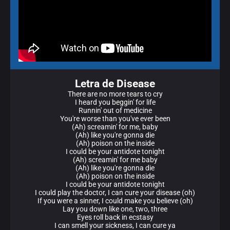
Letra de Disease
There are no more tears to cry
I heard you beggin' for life
Runnin' out of medicine
You're worse than you've ever been
(Ah) screamin' for me, baby
(Ah) like you're gonna die
(Ah) poison on the inside
I could be your antidote tonight
(Ah) screamin' for me baby
(Ah) like you're gonna die
(Ah) poison on the inside
I could be your antidote tonight
I could play the doctor, I can cure your disease (oh)
If you were a sinner, I could make you believe (oh)
Lay you down like one, two, three
Eyes roll back in ecstasy
I can smell your sickness, I can cure ya