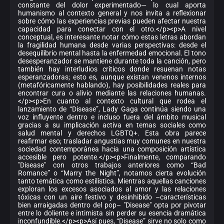
constante del dolor experimentado— lo cual aporta
humanismo al contexto general y nos invita a reflexionar
sobre cómo las experiencias previas pueden afectar nuestra
capacidad para conectar con el otro.</p><p>A nivel
conceptual, es interesante notar cómo estas letras abordan
la fragilidad humana desde varias perspectivas: desde el
desequilibrio mental hasta la enfermedad emocional. El tono
desesperanzador se mantiene durante toda la canción, pero
también hay interludios críticos donde resuenan notas
esperanzadoras; esto es, aunque existan venenos internos
(metafóricamente hablando), hay posibilidades reales para
encontrar cura o alivio mediante las relaciones humanas.
</p><p>En cuanto al contexto cultural que rodea el
lanzamiento de “Disease”, Lady Gaga continúa siendo una
voz influyente dentro e incluso fuera del ámbito musical
gracias a su implicación activa en temas sociales como
salud mental y derechos LGBTQ+. Esta obra parece
reafirmar eso; trasladar angustias muy comunes en nuestra
sociedad contemporánea hacia una composición artística
accesible pero potente.</p><p>Finalmente, comparando
"Disease" con otros trabajos anteriores como “Bad
Romance” o “Marry the Night”, notamos cierta evolución
tanto temática como estilística. Mientras aquellas canciones
exploran los excesos asociados al amor y las relaciones
tóxicas con un aire festivo y desinhibido –características
bien arraigadas dentro del pop– "Disease" opta por pivotar
entre lo doliente e intimista sin perder su esencia dramática
inconfundible.</p><p>Así pues, “Disease” sirve no solo como