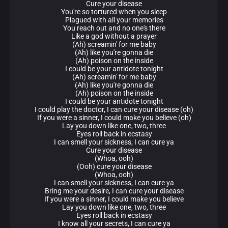
Cure your disease
You're so tortured when you sleep
Plagued with all your memories
You reach out and no one's there
Like a god without a prayer
(Ah) screamin' for me baby
(Ah) like you're gonna die
(Ah) poison on the inside
I could be your antidote tonight
(Ah) screamin' for me baby
(Ah) like you're gonna die
(Ah) poison on the inside
I could be your antidote tonight
I could play the doctor, I can cure your disease (oh)
If you were a sinner, I could make you believe (oh)
Lay you down like one, two, three
Eyes roll back in ecstasy
I can smell your sickness, I can cure ya
Cure your disease
(Whoa, ooh)
(Ooh) cure your disease
(Whoa, ooh)
I can smell your sickness, I can cure ya
Bring me your desire, I can cure your disease
If you were a sinner, I could make you believe
Lay you down like one, two, three
Eyes roll back in ecstasy
I know all your secrets, I can cure ya