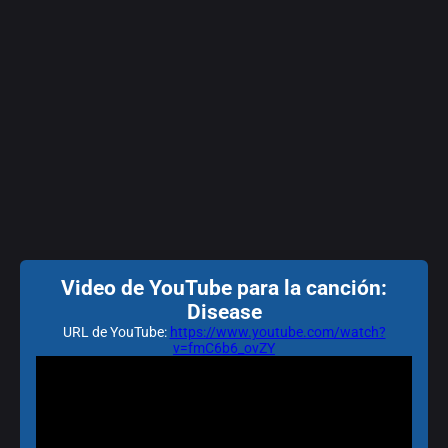
Video de YouTube para la canción:
Disease
URL de YouTube:
https://www.youtube.com/watch?
v=fmC6b6_ovZY