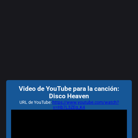
Video de YouTube para la canción:
Disco Heaven
URL de YouTube:
https://www.youtube.com/watch?
v=Hb7L3ZEg_K4