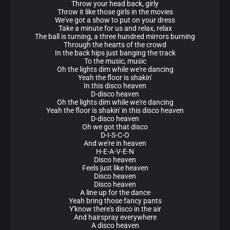
Throw your head back, girly
Throw it like those girls in the movies
We've got a show to put on your dress
Take a minute for us and relax, relax
The ball is turning, a three hundred mirrors burning
Through the hearts of the crowd
In the back hips just banging the track
To the music, music
Oh the lights dim while we're dancing
Yeah the floor is shakin'
In this disco heaven
D-disco heaven
Oh the lights dim while we're dancing
Yeah the floor is shakin' in this disco heaven
D-disco heaven
Oh we got that disco
D-I-S-C-O
And we're in heaven
H-E-A-V-E-N
Disco heaven
Feels just like heaven
Disco heaven
Disco heaven
A line up for the dance
Yeah bring those fancy pants
Y'know there's disco in the air
And hairspray everywhere
A disco heaven