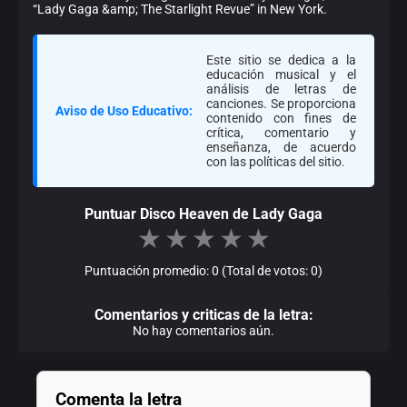
“Lady Gaga &amp; The Starlight Revue” in New York.
Este sitio se dedica a la
educación musical y el
análisis de letras de
canciones. Se proporciona
Aviso de Uso Educativo:
contenido con fines de
crítica, comentario y
enseñanza, de acuerdo
con las políticas del sitio.
Puntuar Disco Heaven de Lady Gaga
★
★
★
★
★
Puntuación promedio: 0 (Total de votos: 0)
Comentarios y criticas de la letra:
No hay comentarios aún.
Comenta la letra