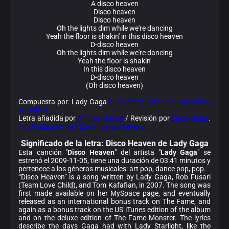
A disco heaven
Disco heaven
Disco heaven
Oh the lights dim while we're dancing
Yeah the floor is shakin' in this disco heaven
D-disco heaven
Oh the lights dim while we're dancing
Yeah the floor is shakin'
In this disco heaven
D-disco heaven
(Oh disco heaven)
Compuesta por: Lady Gaga
¿Los datos están equivocados?
Avísanos.
Letra añadida por
Andrea Garcia
/ Revisión por
Diego Salas
.
¿Viste algún error? Envíanos una revisión.
Significado de la
letra: Disco Heaven de Lady Gaga
Esta canción "
Disco Heaven
" del artista "
Lady Gaga
" se
estrenó el 2009-11-05, tiene una duración de 03:41 minutos y
pertenece a los géneros musicales: art pop, dance pop, pop.
“Disco Heaven” is a song written by Lady Gaga, Rob Fusari
(Team Love Child), and Tom Kafafian, in 2007. The song was
first made available on her MySpace page, and eventually
released as an international bonus track on The Fame, and
again as a bonus track on the US iTunes edition of the album
and on the deluxe edition of The Fame Monster. The lyrics
describe the days Gaga had with Lady Starlight, like the