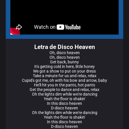
Letra de Disco Heaven
Oh, disco heaven
Oh, disco heaven
Get back, bunny
It's getting cold in here, little honey
We got a show to put on your dress
Take a minute for us and relax, relax
Cupid's got me, oh with his bow and arrow, baby
He'll hit you in the pants, hot pants
Get the people to dance and relax, relax
Oh the lights dim while we're dancing
Yeah the floor is shakin'
In this disco heaven
D-disco heaven
Oh the lights dim while we're dancing
Yeah the floor is shakin'
In this disco heaven
D-disco heaven