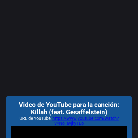
Video de YouTube para la canción:
Killah (feat. Gesaffelstein)
URL de YouTube:
https://www.youtube.com/watch?
v=No_avjkyTLo