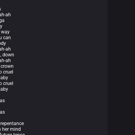
s
ah-ah
ga
ly
y way
ou can
ody
-ah-ah
n, down
-ah-ah
o crown
o cruel
 baby
o cruel
 baby
-as
-as
d repentance
s her mind
 future tense