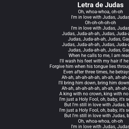
Letra de Judas
Oh, whoa-whoa, oh-oh
I'm in love with Judas, Juda
Oh-oh-oh-oh-oh
I'm in love with Judas, Juda
Judas, Juda-ah-ah, Judas, Juda-
Judas, Juda-ah-ah, Judas, Ga
Judas, Juda-ah-ah, Judas, Juda-
Judas, Juda-ah-ah, Judas, Ga
When he calls to me, I am rea
I'll wash his feet with my hair if h
Forgive him when his tongue lies throu
Even after three times, he betra
Ah-ah, ah-ah-ah-ah, ah-ah, ah-ah
I'll bring him down, bring him dow
Ah-ah, ah-ah-ah-ah, ah-ah, ah-ah
A king with no crown, king with n
I'm just a Holy Fool, oh, baby, it's s
But I'm still in love with Judas,
I'm just a Holy Fool, oh, baby, it's s
But I'm still in love with Judas,
Oh, whoa-whoa, oh-oh
I'm in love with Judas, Juda