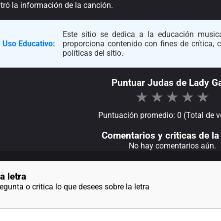
ró la información de la canción.
Este sitio se dedica a la educación musica
 Uso Educativo:
proporciona contenido con fines de crítica,
políticas del sitio.
Puntuar Judas de Lady G
★
★
★
★
★
Puntuación promedio: 0 (Total de v
Comentarios y criticas de la 
No hay comentarios aún.
a letra
gunta o critica lo que desees sobre la letra