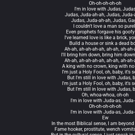
Oh-oh-oh-oh-oh
I'm in love with Judas, Juda
Judas, Juda-ah-ah, Judas, Juda-
Judas, Juda-ah-ah, Judas, Ga
I couldn't love a man so pure
Even prophets forgave his goof
I've learned love is like a brick, y
Build a house or sink a dead b
Ah-ah, ah-ah-ah-ah, ah-ah, ah-ah
I'll bring him down, bring him dow
Ah-ah, ah-ah-ah-ah, ah-ah, ah-ah
A king with no crown, king with n
I'm just a Holy Fool, oh, baby, it's s
But I'm still in love with Judas,
I'm just a Holy Fool, oh, baby, it's s
But I'm still in love with Judas,
Oh, whoa-whoa, oh-oh
I'm in love with Juda-as, Juda
Oh-oh-oh-oh-oh
I'm in love with Juda-as, Juda
Ew
In the most Biblical sense, I am beyon
Fame hooker, prostitute, wench vomit
But in the cultural sense, I just speak in