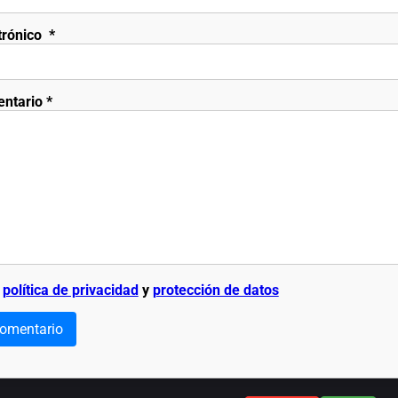
trónico
*
entario
*
a
política de privacidad
y
protección de datos
comentario