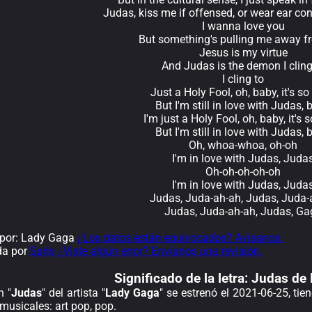
Judas, kiss me if offensed, or wear ear c
I wanna love you
But something's pulling me away f
Jesus is my virtue
And Judas is the demon I cling
I cling to
Just a Holy Fool, oh, baby, it's so
But I'm still in love with Judas,
I'm just a Holy Fool, oh, baby, it's s
But I'm still in love with Judas,
Oh, whoa-whoa, oh-oh
I'm in love with Judas, Juda
Oh-oh-oh-oh-oh
I'm in love with Judas, Juda
Judas, Juda-ah-ah, Judas, Juda-
Judas, Juda-ah-ah, Judas, Ga
por: Lady Gaga
¿Los datos están equivocados? Avísanos.
da por
Saris
¿Viste algún error? Envíanos una revisión.
Significado de la
letra: Judas de
n "
Judas
" del artista "
Lady Gaga
" se estrenó el 2021-06-25, ti
musicales: art pop, pop.