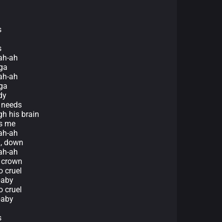
s
s
ah-ah
ga
ah-ah
ga
dy
e needs
gh his brain
ys me
-ah-ah
n, down
-ah-ah
o crown
o cruel
 baby
o cruel
 baby
s