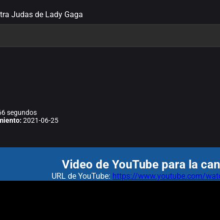
etra Judas de Lady Gaga
6 segundos
miento:
2021-06-25
Video de YouTube para la can
URL de YouTube:
https://www.youtube.com/w