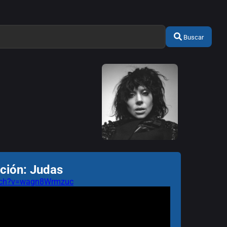
Buscar
ción: Judas
atch?v=wagn8Wrmzuc