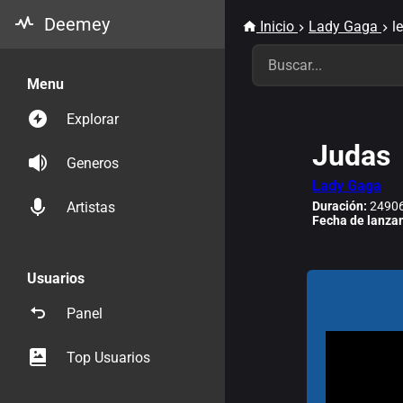
Deemey
Inicio
Lady Gaga
l
Menu
Explorar
Judas
Generos
Lady Gaga
Duración:
24906
Artistas
Fecha de lanza
Usuarios
Panel
Top Usuarios