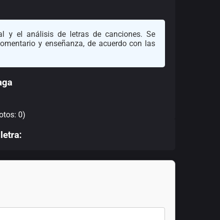
l y el análisis de letras de canciones. Se
 comentario y enseñanza, de acuerdo con las
aga
otos: 0)
letra: