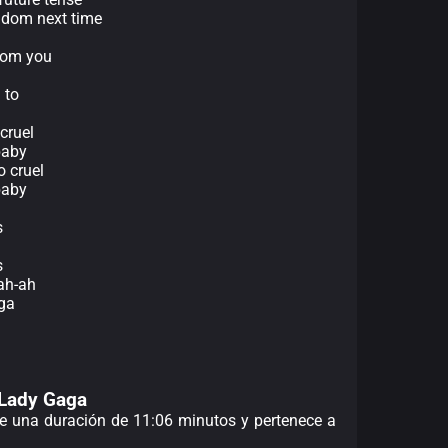
ondom next time
rom you
 to
 cruel
 baby
o cruel
 baby
s
s
ah-ah
ga
 Lady Gaga
ene una duración de 11:06 minutos y pertenece a