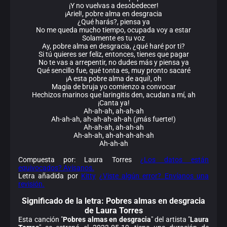
¡Y no vuelvas a desobedecer!
¡Ariel!, pobre alma en desgracia
¿Qué harás?, piensa ya
No me queda mucho tiempo, ocupada voy a estar
Solamente es tu voz
Ay, pobre alma en desgracia, ¿qué haré por ti?
Si tú quieres ser feliz, entonces, tienes que pagar
No te vas a arrepentir, no dudes más y piensa ya
Qué sencillo fue, qué tonta es, muy pronto sacaré
¡A esta pobre alma de aquí!, oh
Magia de bruja yo comienzo a convocar
Hechizos marinos que laringitis den, acudan a mí, ah
¡Canta ya!
Ah-ah-ah, ah-ah-ah
Ah-ah-ah, ah-ah-ah-ah-ah (¡más fuerte!)
Ah-ah-ah, ah-ah-ah
Ah-ah-ah, ah-ah-ah-ah-ah
Ah-ah-ah
Compuesta por: Laura Torres
¿Los datos están
equivocados? Avísanos.
Letra añadida por
Kitty
¿Viste algún error? Envíanos una
revisión.
Significado de la
letra: Pobres almas en desgracia
de Laura Torres
Esta canción "
Pobres almas en desgracia
" del artista "
Laura