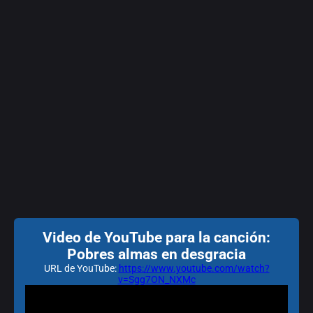
Video de YouTube para la canción:
Pobres almas en desgracia
URL de YouTube:
https://www.youtube.com/watch?
v=Sgg7ON_NXMc