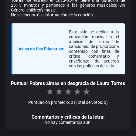
Torres
" se estrenó el 2023-05-19, tiene una duración de
20:13 minutos y pertenece a los géneros musicales: Sin
Género, children's music.
No se encontró la información de la canción.
Este sitio se dedica a la
educación musical y el
análisis de letras de
canciones. Se proporciona
Aviso de Uso Educativo:
contenido con fines de
crítica, comentario y
enseñanza, de acuerdo
con las políticas del sitio.
Puntuar Pobres almas en desgracia de Laura Torres
★
★
★
★
★
Puntuación promedio: 0 (Total de votos: 0)
Comentarios y criticas de la letra:
No hay comentarios aún.