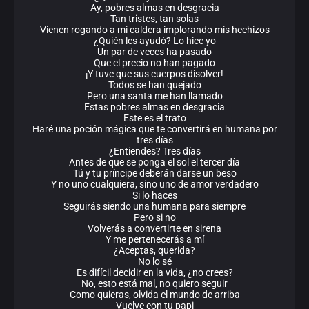
Ay, pobres almas en desgracia
Tan tristes, tan solas
Vienen rogando a mi caldera implorando mis hechizos
¿Quién les ayudó? Lo hice yo
Un par de veces ha pasado
Que el precio no han pagado
¡Y tuve que sus cuerpos disolver!
Todos se han quejado
Pero una santa me han llamado
Estas pobres almas en desgracia
Este es el trato
Haré una poción mágica que te convertirá en humana por
tres días
¿Entiendes? Tres días
Antes de que se ponga el sol el tercer día
Tú y tu príncipe deberán darse un beso
Y no uno cualquiera, sino uno de amor verdadero
Si lo haces
Seguirás siendo una humana para siempre
Pero si no
Volverás a convertirte en sirena
Y me pertenecerás a mí
¿Aceptas, querida?
No lo sé
Es difícil decidir en la vida, ¿no crees?
No, esto está mal, no quiero seguir
Como quieras, olvida el mundo de arriba
Vuelve con tu papi